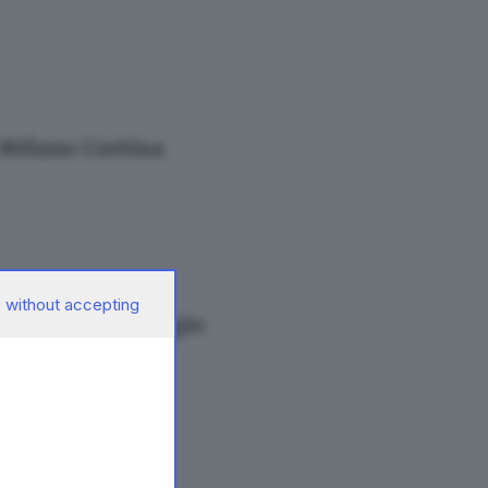
i Milano Cortina
 without accepting
op al bagarinaggio