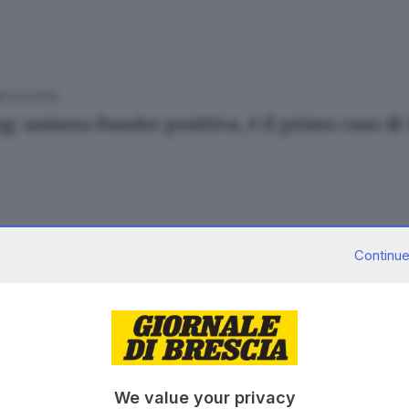
02.02.2026
g: azzurra Passler positiva, è il primo caso d
23.01.2026
ESTERO
Continue
o-Cortina: Agcom avvia due procedimenti, st
06.11.2025
ESTERO
We value your privacy