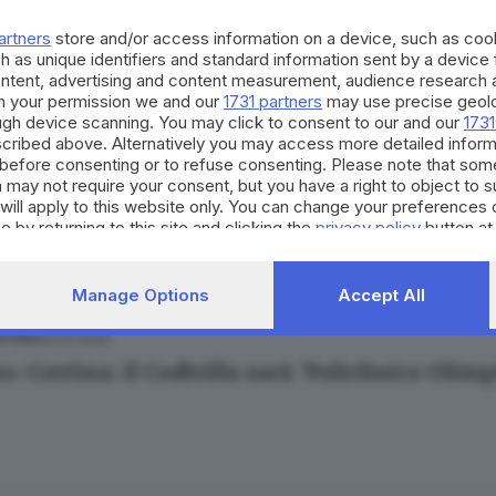
o-Cortina: gip invia alla Consulta decreto de
artners
store and/or access information on a device, such as co
h as unique identifiers and standard information sent by a device
ontent, advertising and content measurement, audience research 
h your permission we and our
1731 partners
may use precise geolo
ough device scanning. You may click to consent to our and our
1731
cribed above. Alternatively you may access more detailed infor
09.06.2025
ESTERO
before consenting or to refuse consenting. Please note that som
 may not require your consent, but you have a right to object to 
o-Cortina:'commissario non coincida con ad 
will apply to this website only. You can change your preferences 
e by returning to this site and clicking the
privacy policy
button at
Manage Options
Accept All
03.01.2025
ESTERO
-Cortina: il Codivilla sarà 'Policlinico Olimp