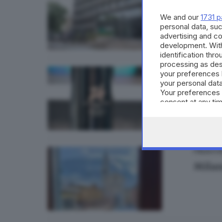
Milan
We and our
1731 p
personal data, suc
advertising and c
development. Wit
identification thr
processing as des
ITALIA E 
your preferences 
your personal data
Milan
Your preferences 
consent at any tim
the webpage.
ITALIA E 
Milano