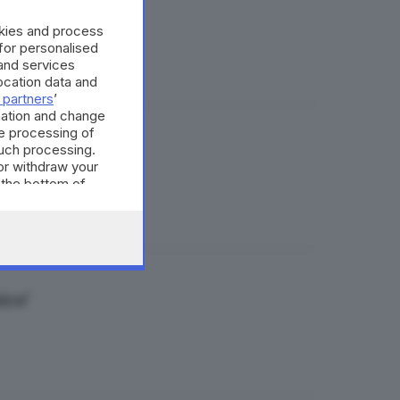
l governo
okies and process
 for personalised
and services
cation data and
 partners
’
mation and change
e processing of
such processing.
Società'
or withdraw your
 the bottom of
ico'