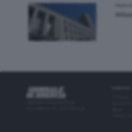
ITALIA E 
Milan
RUBRICHE
Cronaca
Editoriale Bresciana S.p.A.
Economia
Via Solferino 22, 25121 Brescia
Sport
Cultura e 