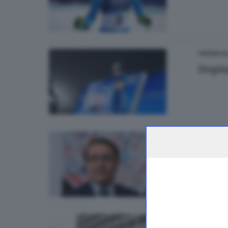
CRONACA
Dopin
ITALIA E 
Milan
ITALIA E 