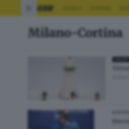
CRONACA
ECONOMIA
SPO
Milano-Cortina
GALLER
Vitto
di
Ansa 
ALTRI SP
Disce