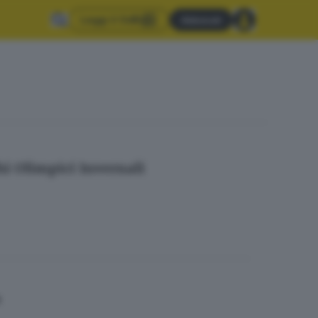
Leggi il GdB
Abbonati
hi Olimpici Invernali
o