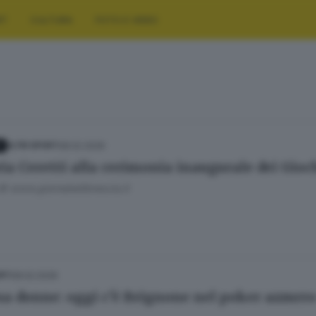
RT
CULTURA
FOTO E VIDEO
08.02.2026
Y
ALTRI SPORT
ria Ceretti alla cerimonia inaugurale dei Gioc
© www.giornaledibrescia.it
08.02.2026
ORT
sa donne: oggi c’è Brignone nel poker azzurr