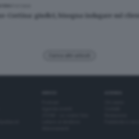
17.07.2024
ESTERO
o-Cortina: giudici, bisogna indagare sul clie
Carica altri articoli
SERVIZI
AZIENDA
Podcast
Chi siamo
Agenda eventi
Contatti
ZOOM - Le vostre foto
Redazione
Spettacoli
Lettere al direttore
Pubblicità e nec
Abbonamenti