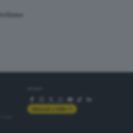
ntelismo
SEGUICI
Abbonati a GDB+
rologie