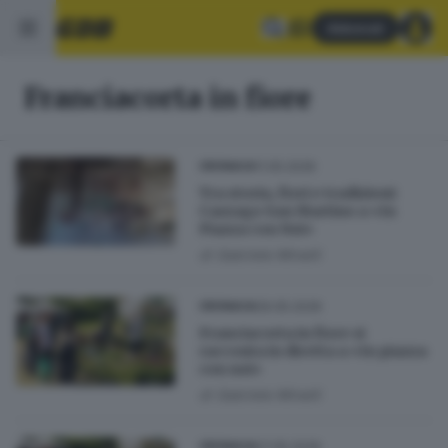
Abbonati
Franciacorta in fiore
11.05.2026
CRONACA
Tra storia, fiori e tradizioni:
Cazzago San Martino a «In
Piazza con Noi»
di
Gabriele Minelli
09.05.2026
CRONACA
Franciacorta in fiore si
racconta in diretta a «In piazza
con noi»
di
Gabriele Minelli
07.05.2026
CRONACA