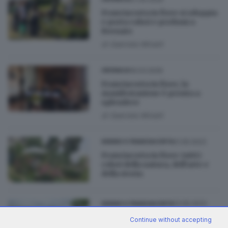
Franciacorta in fiore si sdoppia
e porta colori e profumi a
Bornato
di
Gabriele Minelli
19.03.2026
CRONACA
Franciacorta in fiore, la
manifestazione è pronta a
splendere
di
Gabriele Minelli
21.05.2023
SEBINO E FRANCIACORTA
Franciacorta in fiore: tutti i
colori della natura, dell’arte e
della storia
13.05.2023
SEBINO E FRANCIACORTA
Natura, gusto e arte:
Continue without accepting
Franciacorta in fiore torna