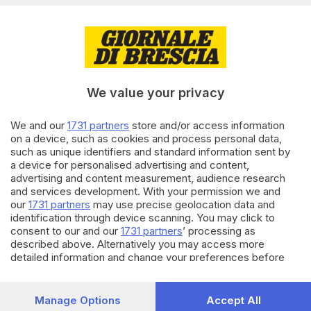
protagonista
06.05.2023
SEBINO E FRANCIACORTA
Una riflessione e la camminata:
a Rodengo Saiano due
We value your privacy
appuntamenti per la pace
We and our
1731 partners
store and/or access information
17.04.2023
on a device, such as cookies and process personal data,
SEBINO E FRANCIACORTA
such as unique identifiers and standard information sent by
Tra gite, arte e incontri con
a device for personalised advertising and content,
l’autore: i mesi a tutta cultura di
advertising and content measurement, audience research
Monticelli Brusati
and services development. With your permission we and
our
1731 partners
may use precise geolocation data and
identification through device scanning. You may click to
Carica altri articoli
consent to our and our
1731 partners
’ processing as
described above. Alternatively you may access more
detailed information and change your preferences before
consenting or to refuse consenting. Please note that some
processing of your personal data may not require your
consent, but you have a right to object to such processing.
Manage Options
Accept All
Your preferences will apply to this website only. You can