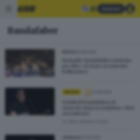
Abbonati
Bandafaber
16.08.2025
MUSICA
Nomadi e Bandafaber insieme
per dire: «È stato veramente
bellissimo»
15.06.2025
MUSICA
Frialdi di Bandafaber, la
rinascita dopo la malattia: «Mai
arrendersi»
di
Gian Antonio Frosio
03.05.2024
CRONACA