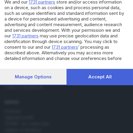
We and our
1731 partners
store and/or access information
on a device, such as cookies and process personal data,
such as unique identifiers and standard information sent by
a device for personalised advertising and content,
advertising and content measurement, audience research
and services development. With your permission we and
our
1731 partners
may use precise geolocation data and
Editoriale Bresciana S.p.A.
identification through device scanning. You may click to
Via Solferino 22, 25121 Brescia
consent to our and our
1731 partners
’ processing as
described above. Alternatively you may access more
detailed information and change your preferences before
RUBRICHE
consenting or to refuse consenting. Please note that some
Cronaca
processing of your personal data may not require your
Economia
consent, but you have a right to object to such processing.
Manage Options
Accept All
Your preferences will apply to this website only. You can
Sport
change your preferences or withdraw your consent at any
Cultura e Spettacoli
time by returning to this site and clicking the
privacy policy
button at the bottom of the webpage.
SERVIZI
Podcast
Agenda eventi
ZOOM - Le vostre foto
Lettere al direttore