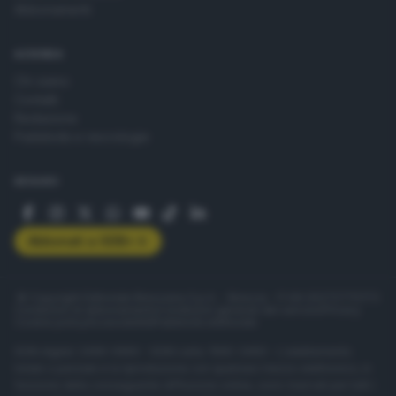
Abbonamenti
AZIENDA
Chi siamo
Contatti
Redazione
Pubblicità e necrologie
SEGUICI
Abbonati a GDB+
© Copyright Editoriale Bresciana S.p.A. - Brescia - P.IVA 00272770173
Condizioni di abbonamento
Condizioni generali del servizio
Privacy
Cookie policy
Accessibilità
Pubblicità elettorale
ISSN digital: 2499-099X - ISSN carta: 1590-346X - L'adattamento
totale o parziale e la riproduzione con qualsiasi mezzo elettronico, in
funzione della conseguente diffusione online, sono riservati per tutti i