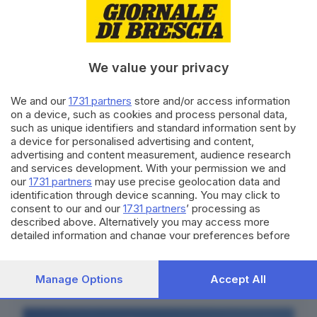
We value your privacy
We and our
1731 partners
store and/or access information
on a device, such as cookies and process personal data,
such as unique identifiers and standard information sent by
a device for personalised advertising and content,
advertising and content measurement, audience research
and services development. With your permission we and
our
1731 partners
may use precise geolocation data and
identification through device scanning. You may click to
Delitti Bresciani, il podcast del GdB
consent to our and our
1731 partners
’ processing as
described above. Alternatively you may access more
I grandi casi della cronaca nera e giudiziaria che hanno
detailed information and change your preferences before
varcato i confini della provincia e sono diventati casi
consenting or to refuse consenting. Please note that some
nazionali
processing of your personal data may not require your
consent, but you have a right to object to such processing.
Manage Options
Accept All
ASCOLTA
Your preferences will apply to this website only. You can
change your preferences or withdraw your consent at any
time by returning to this site and clicking the
privacy policy