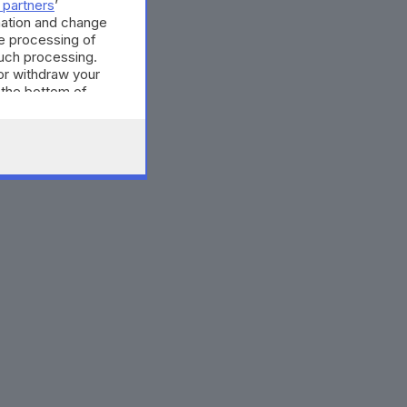
 partners
’
mation and change
e processing of
such processing.
or withdraw your
 the bottom of