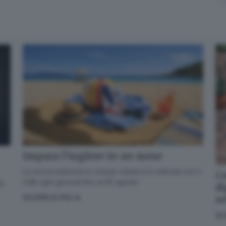
Email*
Quando invii il modulo, controlla la tua inbox per confermare
l'iscrizione
Informativa ai sensi dell’articolo 13 del Regolamento
UE 2016/679 o GDPR*
Alla mail registrata verranno inviati periodicamente messaggi di posta
elettronica contenenti le ultime notizie. Potrà interrompere in ogni momento
l'invio seguendo le istruzioni che troverà in ogni messaggio.
Clicca qui per
l'informativa estesa
Impara l’inglese in un mese
Accetta ed iscriviti
La nuova edizione in cinque volumi è in edicola con il
Co
GdB ogni giovedì fino al 20 agosto
di
di
s
SCOPRI DI PIÙ
SC