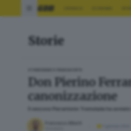
CRONACA
ECONOMIA
SPO
Storie
STORIE
SEBINO E FRANCIACORTA
Don Pierino Ferrar
canonizzazione
Il vescovo Pierantonio Tremolada ha avviato 
Francesco Alberti
11 gennaio 2024
Giornalista