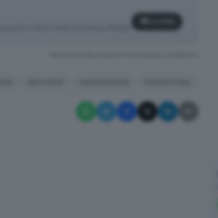
Iscriviti
, persone e storie nella Leonessa d’Italia.
RIPRODUZIONE RISERVATA © GIORNALE DI BRESCIA
rrari
Servo di Dio
canonizzazione
Clusane d'Iseo
✕
Brescia la forte, Brescia la ferrea: volti, persone e storie nella
Leonessa d’Italia.