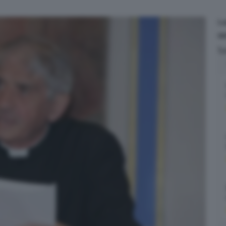
L
BR
L