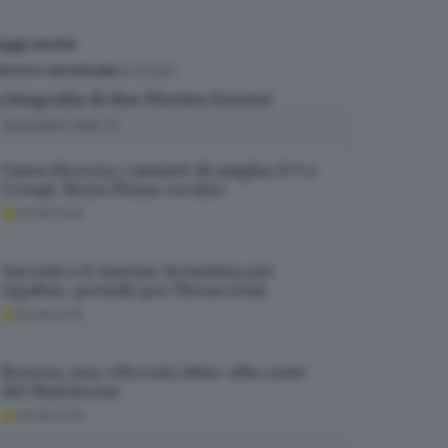
eggi anche
31.07.2011
ESCIA E HINTERLAND
a biografia di don Pierino Ferrari
SUGGERITI PER TE
Union Brescia, i numeri di maglia: il 9 a
Crespi, Rizzo Pinna «scala»
06.08.2026
Guccini e il cinema: fu barista per
Ligabue, preside per Pieraccioni
06.08.2026
Brescia, una «Piccola città» alla corte
del Maestrone
06.08.2026