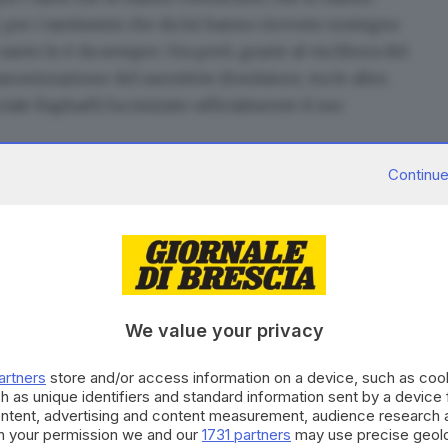
, per i tantissimi che da lui hanno ricevuto sostegno
anto lo è da sempre. Ora però, grazie al via libera del
canonizzazione
del sacerdote (fondatore, tra le altre,
ale Raphaël) ha iniziato ufficialmente il suo
Continue
ata femminile di diritto diocesano») a dare il via al
We value your privacy
ecnicamente la «supplica di inizio della Causa». Alla
vamente con un «editto», in seguito al quale don
artners
store and/or access information on a device, such as co
o; è il primo riconoscimento nel lungo (spesso anche
h as unique identifiers and standard information sent by a device
ontent, advertising and content measurement, audience research 
o agli onori degli altari e quindi a essere proclamato
h your permission we and our
1731 partners
may use precise geolo