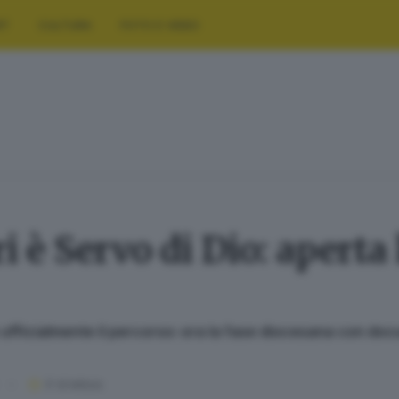
RT
CULTURA
FOTO E VIDEO
i è Servo di Dio: aperta 
ufficialmente il percorso: ora la fase diocesana con doc
3
' di lettura