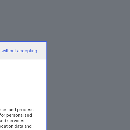
 without accepting
okies and process
 for personalised
and services
cation data and