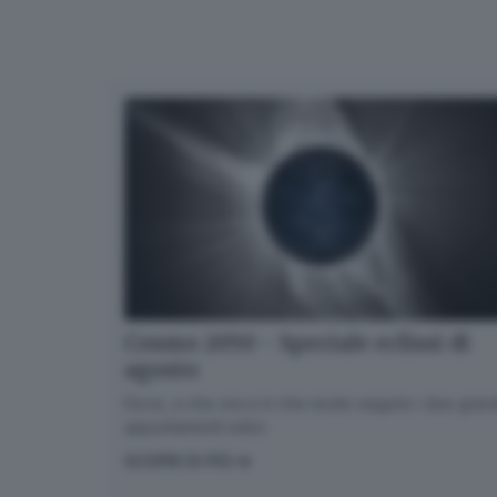
Cosmo 2050 - Speciale eclissi di
agosto
Dove, a che ora e in che modo seguire i due gran
appuntamenti estivi.
SCOPRI DI PIÙ