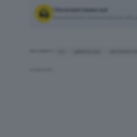
I bresciani siamo noi
Brescia la forte, Brescia la ferrea: volti
ks1
gdbibresciani
don Pierino Fe
ARGOMENTI
CONDIVIDI