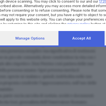
ough device scanning. You may click to consent to our and our
1731
cribed above. Alternatively you may access more detailed infor
n Pierino - non tanto dal suo grado di efficienza,
before consenting or to refuse consenting. Please note that som
in difficoltà, sia essa anziana, malata o disabile,
 may not require your consent, but you have a right to object to 
 sentimento; è e resta una persona capace di
will apply to this website only. You can change your preferences 
e by returning to this site and clicking the
privacy policy
button at
e dignità». Principi e convinzioni che lo hanno
he, soprattutto in ambito sanitario.
Manage Options
Accept All
tanti volumi che raccolgono i suoi scritti - ha sentito
 una presenza semplice ma significativa di testimoni
o in piccole comunità, dove condividere la vita con i
ù alto rispetto». Don Pierino così parlava delle sue
 della persona umana
. Ogni persona merita il
ne, specie se malata e, quindi, indebolita nelle sue
tra proposta condivide l’apprezzamento, sull’uso delle
manità».
 parte ora la raccolta di notizie, scritti e documenti
 Nicola Gori, giornalista dell’Osservatore Romano.