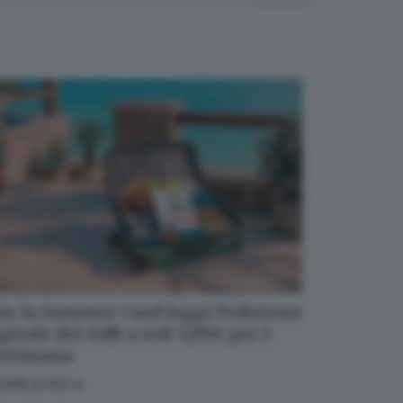
n la Summer Card leggi l’edizione
gitale del GdB a soli 5,99€ per 1
ettimana
OPRI DI PIÙ