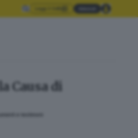
Leggi il GdB
Abbonati
la Causa di
umenti e testimoni