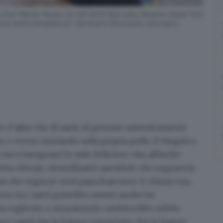
Don Pierino Ferrari 30-08-2005 foto eden Brescia (Italia) Foto
rnet (www.fotoeden.it) -Seminario Diocesano Convegno
o d’altro che di santi, di persone autenticamente
e e vivere, iniziando sulla propria pelle, il Vangelo»,
oi a insegnarci lo stile della loro vita, affinché
rino Ferrari
, straordinario sacerdote che sognava (e
essa che sogna (e vive) papa Francesco. E chissà cosa
orno
tra i santi potrebbe esserci anche lui
.
 accogliente, e sicuramente cambierebbe subito
 per i tanti che lo hanno conosciuto, che lo hanno