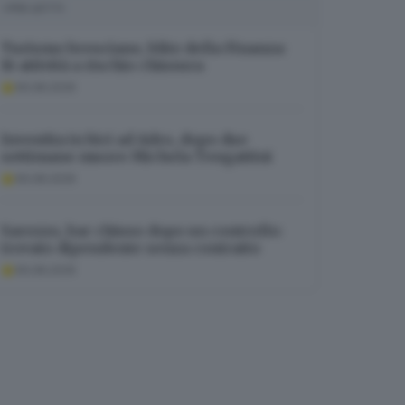
I PIÙ LETTI
Turismo bresciano, blitz della Finanza:
16 attività a rischio chiusura
06.08.2026
Investita in bici ad Adro, dopo due
settimane muore Michela Tengattini
06.08.2026
Sarezzo, bar chiuso dopo un controllo:
trovato dipendente senza contratto
06.08.2026