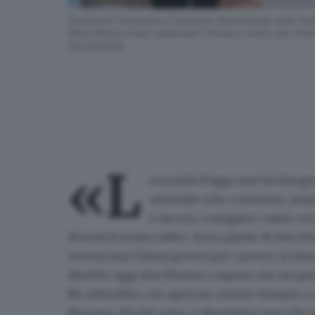
Seminario Diocesano Convegno Sacerdotale nella foto 
Mino Renica Eden redazione Cronaca nostro sito Inte
Sacerdotale
«L
a società d’oggi non ha bisogn
orientate a far conoscere, amar
e ancora, «vengano i santi con n
diventi il nostro stile». Sono parole di
don Pie
viveva)
una Chiesa povera per i poveri
, la st
direbbe oggi don Pierino a sapere che un gi
Ne riderebbe, con quel suo sorriso bonario e
discorso. Ma del resto, è altrettanto vero che