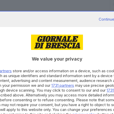
Continue
a in serie B, ha esonerato il coach Riccardo
anche se la squadra bassaiola sabato aveva perso in
so e poi richiamato per i play off.
Al suo posto da
We value your privacy
à allenatore del Basket Brescia Leonessa in A
011.
artners
store and/or access information on a device, such as co
h as unique identifiers and standard information sent by a device
ontent, advertising and content measurement, audience research 
h your permission we and our
1731 partners
may use precise geolo
ough device scanning. You may click to consent to our and our
1731
RIPRODUZIONE RISERVATA © GIORNALE DI BRESCIA
cribed above. Alternatively you may access more detailed infor
before consenting or to refuse consenting. Please note that som
 may not require your consent, but you have a right to object to 
coach
Esonero
Basket
Serie B
Orzinuovi
will apply to this website only. You can change your preferences 