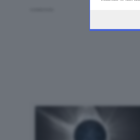
consent at any tim
the webpage.
CONDIVIDI