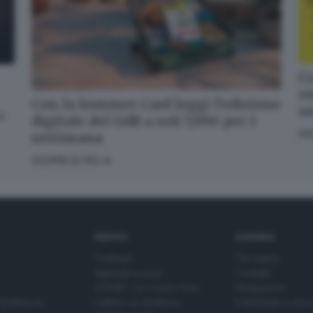
Cr
en
Con la Summer Card leggi l’edizione
o
di
digitale del GdB a soli 5,99€ per 1
GI
settimana
SCOPRI DI PIÙ
SERVIZI
AZIENDA
Podcast
Chi siamo
Agenda eventi
Contatti
ZOOM - Le vostre foto
Redazione
Spettacoli
Lettere al direttore
Pubblicità e nec