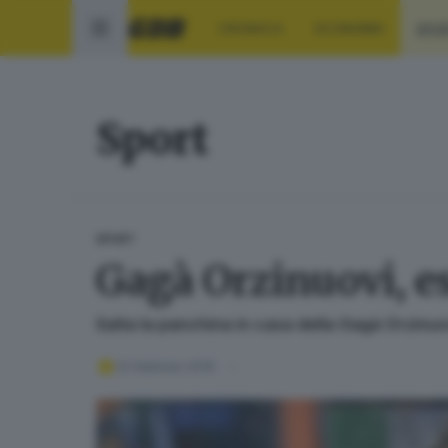
CRONACA
ECONOMIA
SPO
Sport
SPORT
Gagà Orzinuovi, e
Salta la panchina in casa della Gagà Orzinuo
22 febbraio 2016