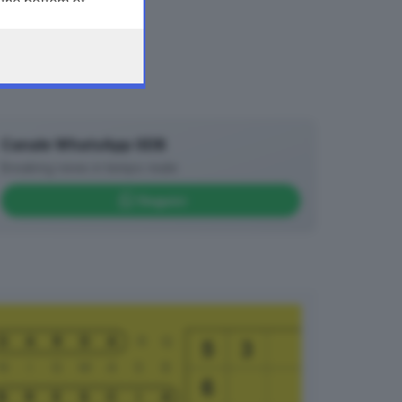
 the bottom of
Canale WhatsApp GDB
Breaking news in tempo reale
Seguici