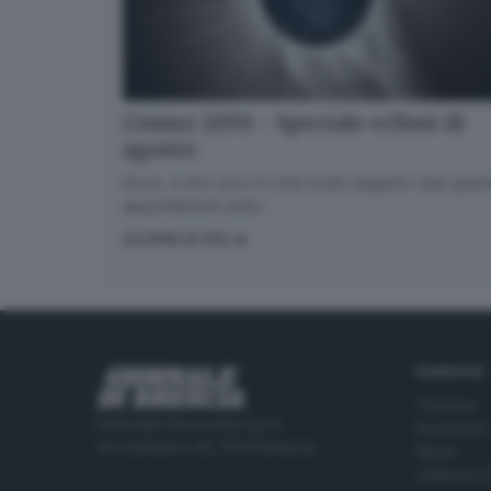
Cosmo 2050 - Speciale eclissi di
agosto
Dove, a che ora e in che modo seguire i due gran
appuntamenti estivi.
SCOPRI DI PIÙ
RUBRICHE
Cronaca
Editoriale Bresciana S.p.A.
Economia
Via Solferino 22, 25121 Brescia
Sport
Cultura e 