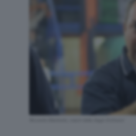
Riccardo Eliantonio, coach della Gagà Orzinuovi