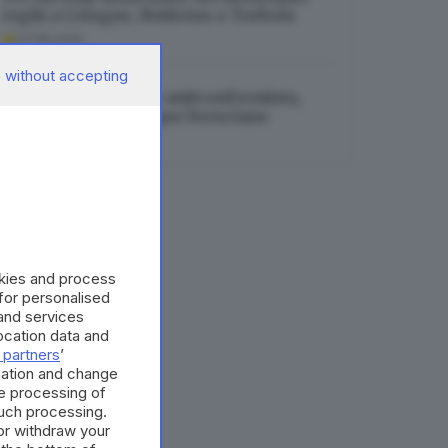
roghi a Cologne, Botticino e Torbole
07.08.2026
 without accepting
Saluta Gut, sciatrice anticonformista,
vincente e con sangue bresciano
07.08.2026
okies and process
 for personalised
and services
cation data and
 partners
’
mation and change
e processing of
such processing.
or withdraw your