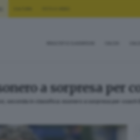
RT
CULTURA
FOTO E VIDEO
RISULTATI E CLASSIFICHE
CALCIO
CALC
sonero a sorpresa per c
vi, seconda in classifica: esonero a sorpresa per coach 