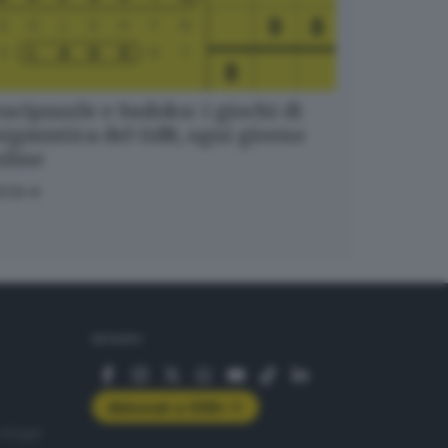
ucipuzzle e Sudoku: i giochi di
igmistica del GdB, ogni giorno
nline
OCA
SEGUICI
Abbonati a GDB+
rologie