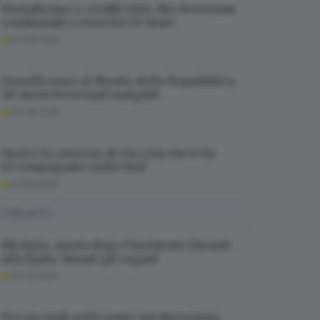
Sismabonus e crediti falsi: due bresciani
condannati a risarcire lo Stato
07.08.2026
Onorificenze al Merito della Repubblica,
38 nuovi bresciani insigniti
07.08.2026
Qual è la canzone di Guccini che ti ha
accompagnato nella vita?
07.08.2026
I PIÙ LETTI
Michela, morta dopo l’incidente davanti
alla figlia: donati gli organi
07.08.2026
Tre incendi nella notte nel Bresciano: