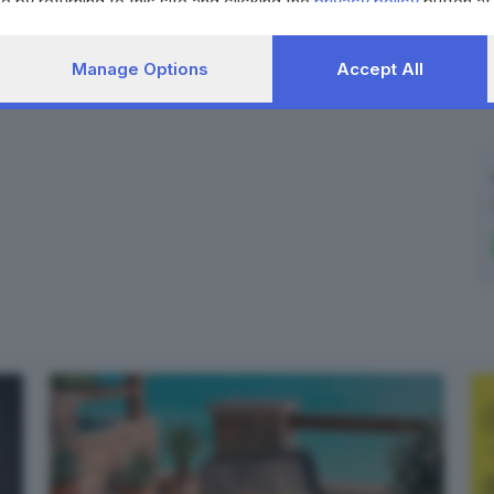
e by returning to this site and clicking the
privacy policy
button at
Manage Options
Accept All