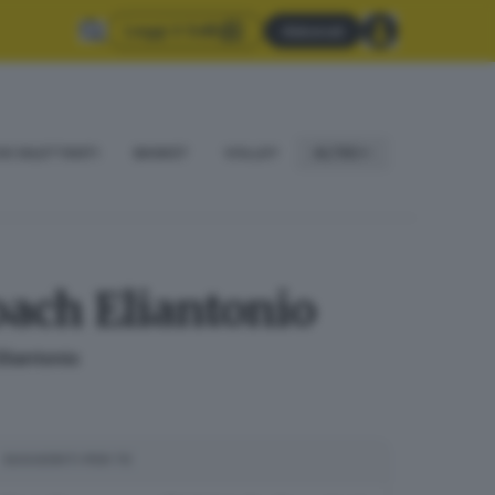
Leggi il GdB
Abbonati
IO DILETTANTI
BASKET
VOLLEY
ALTRO
oach Eliantonio
Eliantonio
SUGGERITI PER TE