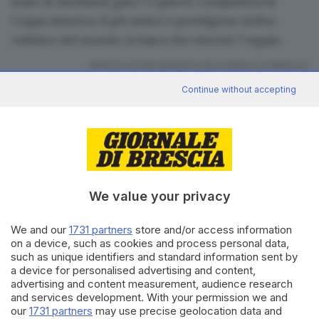
mare di Auckland, gara 7 e gara 8. Conquisterà la
Coppa America, il più antico e prestigioso trofeo
velistico del mondo, la barca che vincerà 7 regate..
RIPRODUZIONE RISERVATA © GIORNALE DI BRESCIA
Continue without accepting
New Zealand
Luna Rossa
ARGOMENTI
Coppa America
Nuova Zelanda
CONDIVIDI
We value your privacy
We and our
1731 partners
store and/or access information
SUGGERITI PER TE
on a device, such as cookies and process personal data,
such as unique identifiers and standard information sent by
a device for personalised advertising and content,
Si allenta la morsa del caldo anomalo (per ora)
advertising and content measurement, audience research
07.08.2026
and services development. With your permission we and
our
1731 partners
may use precise geolocation data and