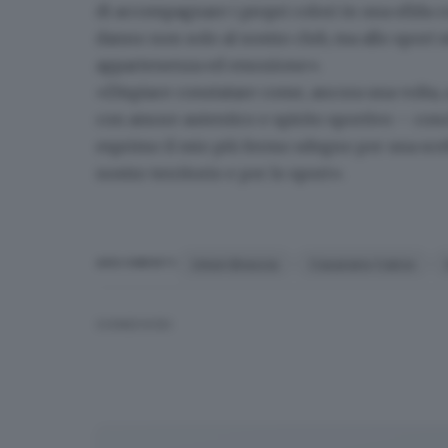
di accompagnare i propri colori in una sfida 
danno non solo al nostro club, ma allo sport 
appartenenza ed emozione».
«Dispiace constatare come, ancora una volta, a p
con amore autentico e spirito sportivo – con
esprimo il mio più fermo sdegno per una scelt
nostro territorio e per lo sport».
Union Brescia
Casarano Calcio
ARGOMENTI
CONDIVIDI