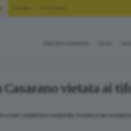
RT
CULTURA
FOTO E VIDEO
RISULTATI E CLASSIFICHE
CALCIO
CALC
a Casarano vietata ai tifo
o a tutti i residenti in Lombardia: il motivo è da ricondurr