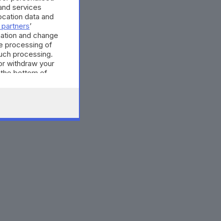
and services
cation data and
 partners
’
mation and change
e processing of
such processing.
or withdraw your
 the bottom of