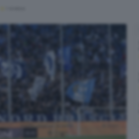
1
' di lettura