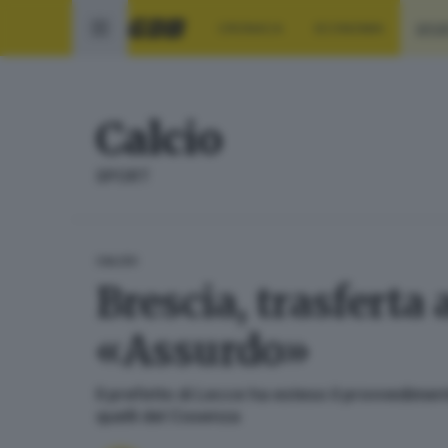
CRONACA
ECONOMIA
SPO
Calcio
SPORT
CALCIO
Brescia, trasferta 
«Assurdo»
Il prefetto di Lecce ha esteso il provvediment
quelli del Cosenza