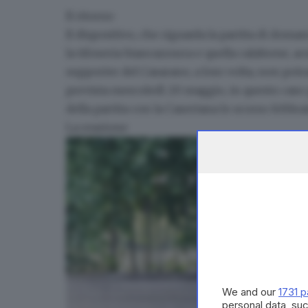
Il ritorno
Il dispositivo, che riguarda la partita di doma
la tifoseria biancazzurra e quella calabrese, ac
supporter del
Casarano
, a loro volta,
non potra
prevista mercoledì 20 maggio,
in questo caso 
della partita con la Casertana lo scorso febbra
La reazione
We and our
1731 p
personal data, suc