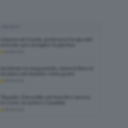
I PIÙ LETTI
Limone sul Garda, prelevava l’acqua dal
torrente per riempire la piscina
08.08.2026
Incidente in tangenziale, motociclista si
incastra nel lunotto: resta grave
08.08.2026
Tignale, l’incendio nei boschi è ancora
in corso: in arrivo i Canadair
08.08.2026