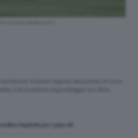
 © www.giornaledibrescia.it
i del Brescia
. Il divieto imposto dal prefetto di Lecce,
ardia
, è da ricondurre al gemellaggio tra i tifosi
dita i biglietti per i play off