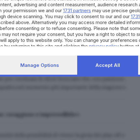
ontent, advertising and content measurement, audience research 
h your permission we and our
1731 partners
may use precise geolo
ough device scanning. You may click to consent to our and our
1731
cribed above. Alternatively you may access more detailed infor
before consenting or to refuse consenting. Please note that som
 may not require your consent, but you have a right to object to 
will apply to this website only. You can change your preferences 
e by returning to this site and clicking the
privacy policy
button at
ww.giornaledibrescia.it
Manage Options
Accept All
dente dell’Union Brescia, bolla come «
assurdo,
te
per centinaia di tifosi bresciani che, con passione,
 squadra nel momento più importante della stagione».
no: coraggioso e imprevedibile»
ità della possibilità di vivere la gioia dei play off e