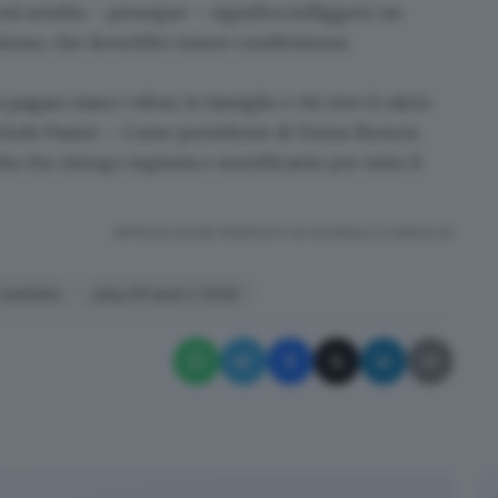
così sentita – prosegue –
significa infliggere un
stesso
, che dovrebbe essere condivisione,
agare siano i tifosi, le famiglie e chi vive il calcio
clude Pasini –. Come presidente di
Union Brescia
a che ritengo ingiusta e mortificante per tutto il
RIPRODUZIONE RISERVATA © GIORNALE DI BRESCIA
trasferta
play off serie C 2026