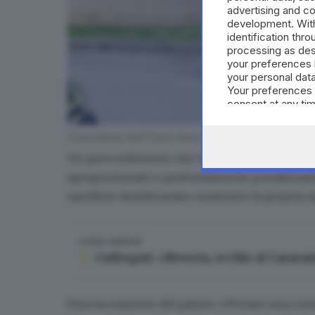
advertising and c
development. Wit
identification thr
processing as des
your preferences 
your personal data
Your preferences 
consent at any tim
the webpage.
Il presidente dell'Union Brescia Giuseppe Pasini - © w
Un provvedimento che Giuseppe Pasini, presi
sproporzionato e profondamente penalizzan
sacrificio desideravano sostenere la propria
LEGGI ANCHE
Cadregari: «Brescia, occhio al Casara
Dura la reazione del patron: «Privare una comun