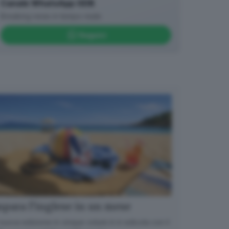
Canale WhatsApp GDB
Breaking news in tempo reale
Seguici
para l’inglese in un mese
nuova edizione in cinque volumi è in edicola con il