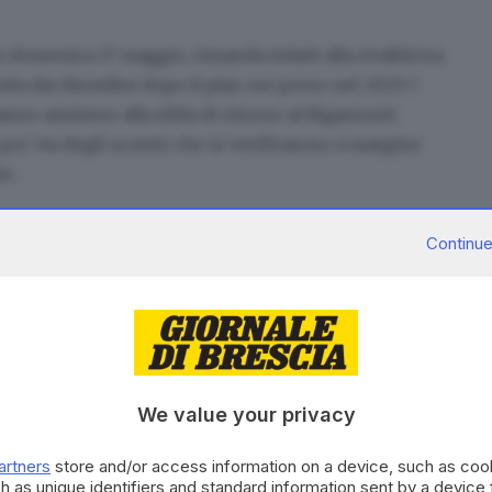
ni domenica 17 maggio, rimanda infatti alla rivalità tra
uita dai disordini dopo il play out perso nel 2023. I
nno assistere alla sfida di ritorno al Rigamonti
per via degli scontri che si verificarono a margine
io.
Continue
We value your privacy
artners
store and/or access information on a device, such as co
h as unique identifiers and standard information sent by a device