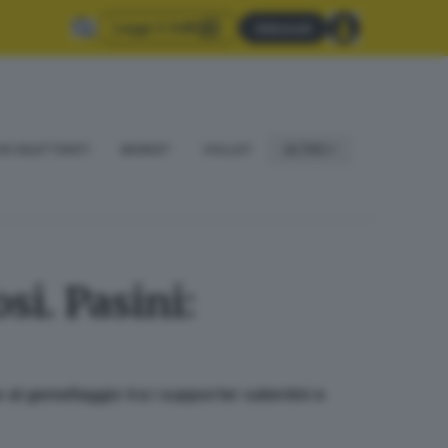
Leggi il GdB
Abbonati
IO DILETTANTI
BASKET
VOLLEY
ALTRO
si. Pasini:
e al gemellaggio tra i supporter salentini e