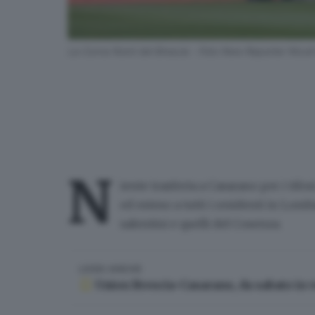
La Curva Nord del Brescia - Foto New Reporter Nicoli
N
iente trasferta a Casarano per i tifos
ed
esteso a tutti i residenti in Lomb
salentini e quelli del Cosenza.
LEGGI ANCHE
Union Brescia-Casarano, da sabato in ven