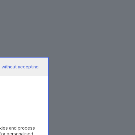
 without accepting
okies and process
 for personalised