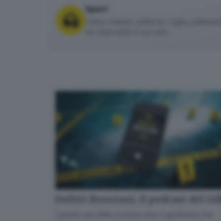
Sport
Calcio, basket, pallavolo, rugby, pallanuoto 
tifo. Biancoblù e non solo.
Delitti Bresciani, il podcast del G
I grandi casi della cronaca nera e giudiziaria che