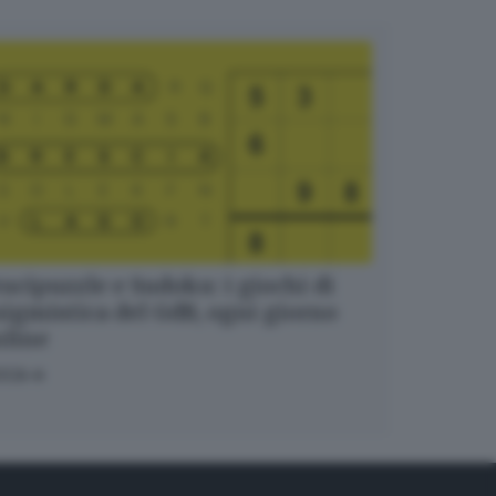
ucipuzzle e Sudoku: i giochi di
igmistica del GdB, ogni giorno
nline
OCA