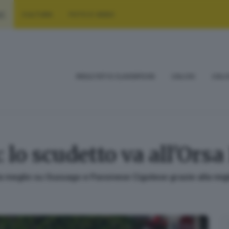
RT
CULTURA
FOTO E VIDEO
RISULTATI E CLASSIFICHE
CALCIO
CALC
 lo scudetto va all'Orsa
a meglio su Gussago e Pavonese Cigolese grazie alla migli