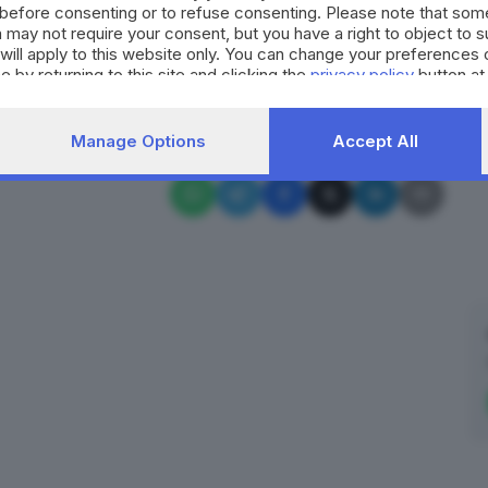
before consenting or to refuse consenting. Please note that som
 may not require your consent, but you have a right to object to 
RIPRODUZIONE RISERVATA © GIORNALE DI BRESCIA
will apply to this website only. You can change your preferences 
e by returning to this site and clicking the
privacy policy
button at
 Iseo
Gussago Calcio
Pavonese Cigolese
Manage Options
Accept All
✕
Calcio, basket, pallavolo, rugby, pallanuoto e tanto altro... Storie di
sport, di sfide, di tifo. Biancoblù e non solo.
Email*
Quando invii il modulo, controlla la tua inbox per confermare