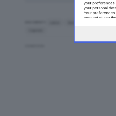
your preferences 
your personal data
Your preferences 
consent at any tim
the webpage.
calcio
Seconda Categoria
Orsa
ARGOMENTI
Capriolo
CONDIVIDI