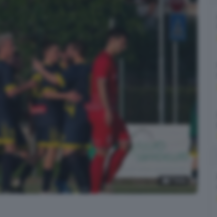
7
foto