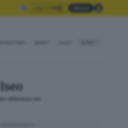
Leggi il GdB
Abbonati
IO DILETTANTI
BASKET
VOLLEY
ALTRO
 Iseo
or differenza reti.
SUGGERITI PER TE