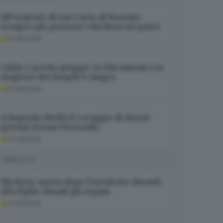
All’oratorio di San Carlo di Rezzato
sempre più persone chiedono un pasto
07.08.2026
Caldo e poche piogge: in Valcamonica la
stagione dei funghi è magra
07.08.2026
A Bagnolo Mella il coraggio di alcuni
giovani ferma l’incendio
07.08.2026
I PIÙ LETTI
Michela, morta dopo l’incidente davanti
alla figlia: donati gli organi
07.08.2026