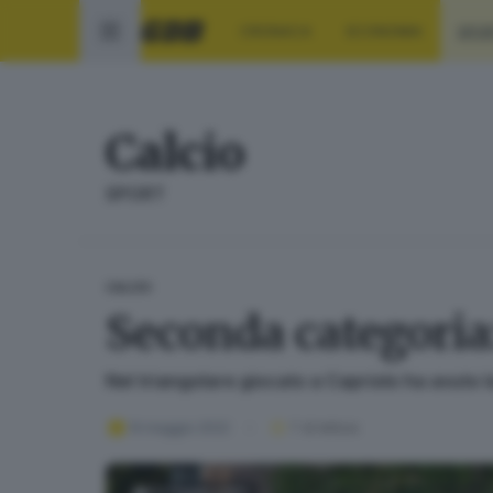
CRONACA
ECONOMIA
SPO
Calcio
SPORT
CALCIO
Seconda categoria:
Nel triangolare giocato a Capriolo ha avuto l
14 maggio 2022
1
' di lettura
FOTOGALLERY