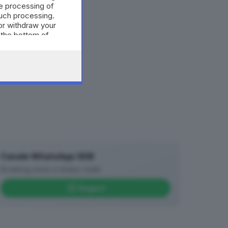
e processing of
such processing.
or withdraw your
 the bottom of
Canale WhatsApp GDB
Breaking news in tempo reale
Seguici