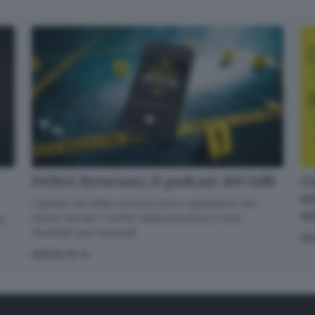
l'iscrizione
Informativa ai sensi dell’articolo 13 del Regolamento
UE 2016/679 o GDPR*
Alla mail registrata verranno inviati periodicamente messaggi di posta
elettronica contenenti le ultime notizie. Potrà interrompere in ogni momento
l'invio seguendo le istruzioni che troverà in ogni messaggio.
Clicca qui per
l'informativa estesa
Accetta ed iscriviti
Delitti Bresciani, il podcast del GdB
Cr
en
I grandi casi della cronaca nera e giudiziaria che
o
hanno varcato i confini della provincia e sono
di
diventati casi nazionali
GI
ASCOLTA