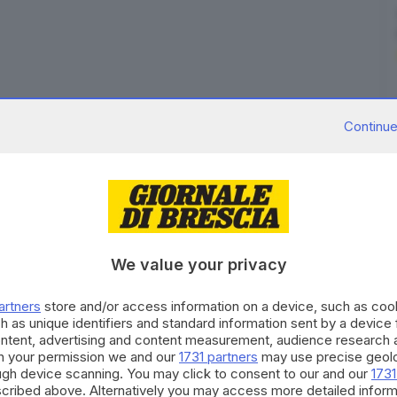
to 2021/2022 di
Seconda Categoria
va ai sebini, che
Continue
ale con il brivido,
grazie alla miglior differenza reti
 partite da 45 minuti ciascuna) che oltre all'Orsa ha
lese e Gussago.
rio
, che ha visto chiudere tutte le squadre a quota tre
ta da Polini, che nella prima partita si è imposta
3-0
4-0 la Pavonese Cigolese,
mentre nell'ultima sfida
We value your privacy
ese
, ha potuto comunque festeggiare per la
miglior
artners
store and/or access information on a device, such as co
h as unique identifiers and standard information sent by a device
ontent, advertising and content measurement, audience research 
h your permission we and our
1731 partners
may use precise geolo
Iscriviti
o e tanto altro... Storie di sport, di sfide,
ough device scanning. You may click to consent to our and our
1731
cribed above. Alternatively you may access more detailed infor