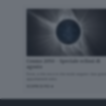
Cosmo 2050 - Speciale eclissi di
agosto
Dove, a che ora e in che modo seguire i due gran
appuntamenti estivi.
SCOPRI DI PIÙ