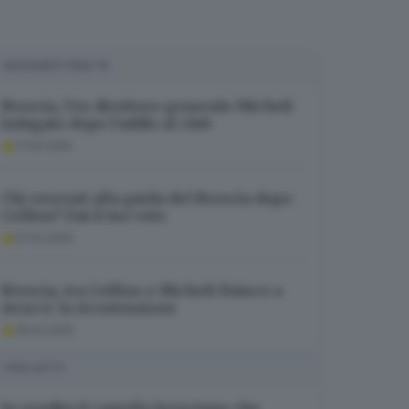
SUGGERITI PER TE
Brescia, l’ex direttore generale Micheli
indagato dopo l’addio al club
17.04.2025
Chi vorresti alla guida del Brescia dopo
Cellino? Dai il tuo voto
27.02.2025
Brescia, tra Cellino e Micheli finisce a
stracci: la ricostruzione
26.02.2025
I PIÙ LETTI
In vendita il castello bresciano che