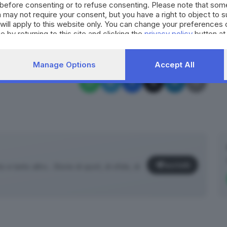
ilasciare dichiarazioni.
before consenting or to refuse consenting. Please note that som
 may not require your consent, but you have a right to object to 
will apply to this website only. You can change your preferences 
RIPRODUZIONE RISERVATA © GIORNALE DI BRESCIA
e by returning to this site and clicking the
privacy policy
button at
Luigi Micheli
Brescia
Manage Options
Accept All
Iscriviti
e tanto altro... Storie di sport, di sfide, di