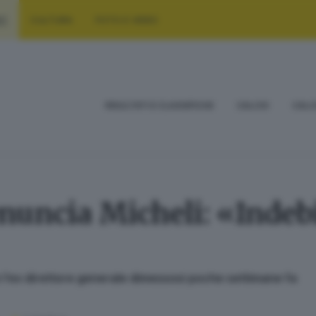
RT
CULTURA
FOTO E VIDEO
RISULTATI E CLASSIFICHE
CALCIO
CALC
enuncia Micheli: «Indebit
b e l’ex direttore generale dimessosi poche settimane fa