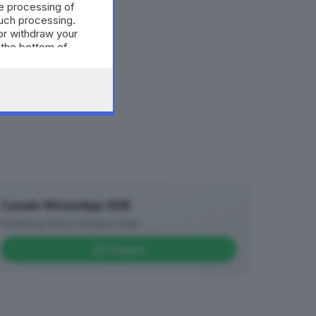
e processing of
such processing.
or withdraw your
 the bottom of
Canale WhatsApp GDB
Breaking news in tempo reale
Seguici