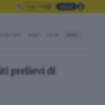
Leggi il GdB
Abbonati
IO DILETTANTI
BASKET
VOLLEY
ALTRO
i prelievi di