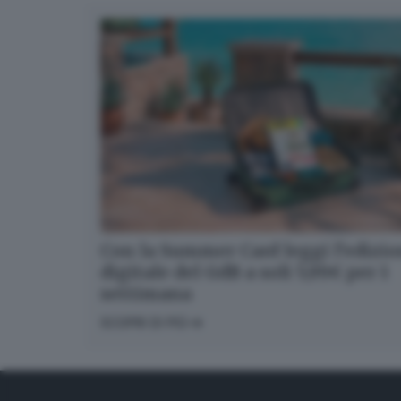
Con la Summer Card leggi l’edizi
digitale del GdB a soli 5,99€ per 1
settimana
SCOPRI DI PIÙ