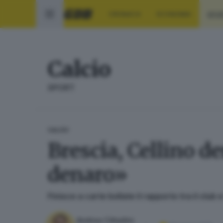
CRONACA
ECONOMIA
SPO
Calcio
SPORT
CALCIO
Brescia, Cellino d
denaro»
Finisce a carte bollate il rapporto tra il clu
Andrea Cittadini