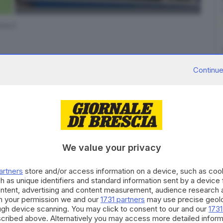
ia.it
Continue
lcio proprio alla
vigilia di una sfida delicata
come
onti. Rischia di finire a carte bollate il rapporto tra
We value your privacy
 in tribunale a Brescia nei confronti dell’ ex
artners
store and/or access information on a device, such as co
e scorse settimane
. Cellino contesta a Micheli
h as unique identifiers and standard information sent by a device
ti a favore di se stesso nel corso degli anni». Dopo la
ontent, advertising and content measurement, audience research 
h your permission we and our
1731 partners
may use precise geolo
 «ulteriori e accurati approfondimenti sull’operato
ough device scanning. You may click to consent to our and our
1731
cribed above. Alternatively you may access more detailed infor