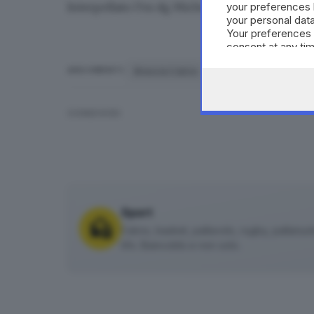
Interpellato l’ex dg Micheli ha preferito non r
your preferences 
your personal data
Your preferences 
consent at any tim
the webpage.
Brescia Calcio
Massimo Cellino
ARGOMENTI
CONDIVIDI
Sport
Calcio, basket, pallavolo, rugby, pallanuoto 
tifo. Biancoblù e non solo.