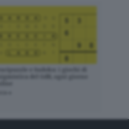
ucipuzzle e Sudoku: i giochi di
igmistica del GdB, ogni giorno
nline
OCA