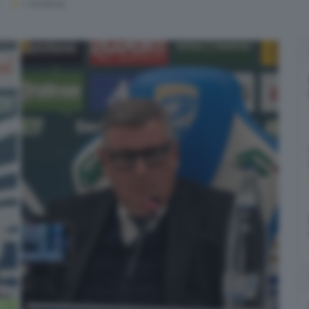
1
' di lettura