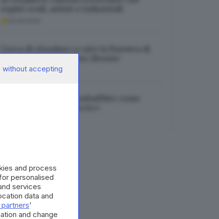
ospitò reali, artisti e industriali
05.08.2026
Cerca di sfondare a calci la finestra di
una casa: arrestato un 28enne
 without accepting
05.08.2026
Bovegno, stanze in subaffitto come
«centrale dello spaccio»
05.08.2026
okies and process
 for personalised
and services
cation data and
 partners
’
mation and change