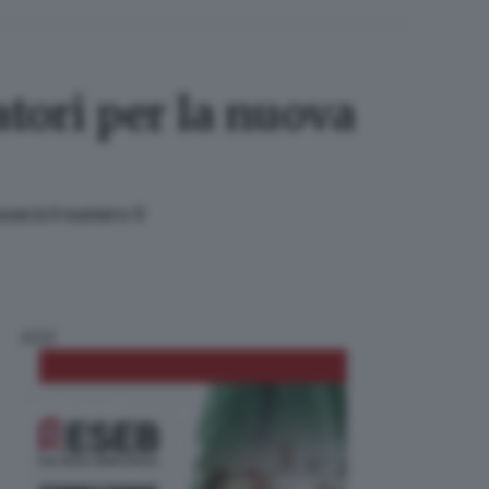
atori per la nuova
osserà il numero 0
ADV