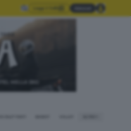
Leggi il GdB
Abbonati
IO DILETTANTI
BASKET
VOLLEY
ALTRO