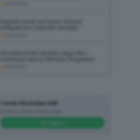
06.08.2026
Ragazzi morti nel fosso: 63enne
indagato per omicidio stradale
06.08.2026
Investita in bici ad Adro, dopo due
settimane muore Michela Tengattini
06.08.2026
Canale WhatsApp GDB
Breaking news in tempo reale
Seguici