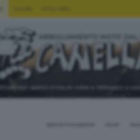
RT
CULTURA
FOTO E VIDEO
RISULTATI E CLASSIFICHE
CALCIO
CALC