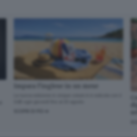
Informativa ai sensi dell’articolo 13 del Regolamento
UE 2016/679 o GDPR*
Alla mail registrata verranno inviati periodicamente messaggi di posta
elettronica contenenti le ultime notizie. Potrà interrompere in ogni momento
l'invio seguendo le istruzioni che troverà in ogni messaggio.
Clicca qui per
l'informativa estesa
Accetta ed iscriviti
Impara l’inglese in un mese
La nuova edizione in cinque volumi è in edicola con il
Co
GdB ogni giovedì fino al 20 agosto
di
di
s
SCOPRI DI PIÙ
SC