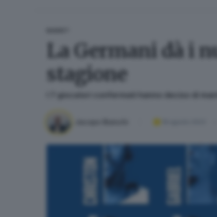
BASKET
La Germani dà i nu
stagione
I 7 giocatori confermati hanno deciso di mant
Jacopo Bianchi
18 agosto 2023