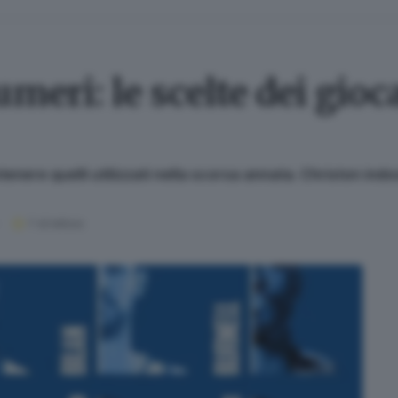
meri: le scelte dei gioc
enere quelli utilizzati nella scorsa annata. Christon ind
1
' di lettura