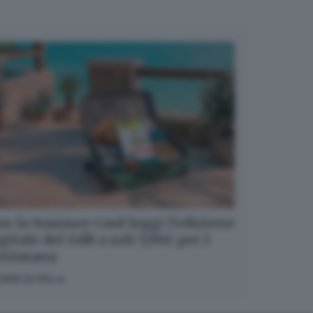
n la Summer Card leggi l’edizione
gitale del GdB a soli 5,99€ per 1
ettimana
OPRI DI PIÙ