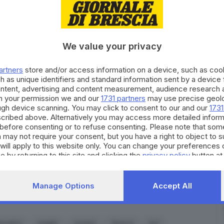
 numeri di maglia per la prossima stagione con i 7
 di mantenere gli stessi utilizzati nella scorsa
Massinburg il 5, Della Valle l’8, Petrucelli l’11,
We value your privacy
artners
store and/or access information on a device, such as co
maj Christon
ha scelto di mantenere il numero 0
h as unique identifiers and standard information sent by a device
an
ha deciso di proseguire con il 2 vestito per la
ontent, advertising and content measurement, audience research 
h your permission we and our
1731 partners
may use precise geolo
nvece ha scelto di indossare per la prima volta il 4. A
ough device scanning. You may click to consent to our and our
1731
 Porto che vestiranno rispettivamente il 7 e il 77 con
cribed above. Alternatively you may access more detailed infor
AD di germani Mauro Ferrari.
before consenting or to refuse consenting. Please note that som
 may not require your consent, but you have a right to object to 
will apply to this website only. You can change your preferences 
e by returning to this site and clicking the
privacy policy
button at
Iscriviti
o e tanto altro... Storie di sport, di sfide,
Manage Options
Accept All
RIPRODUZIONE RISERVATA © GIORNALE DI BRESCIA
iocatori
maglie
numeri
Serie A
ks1