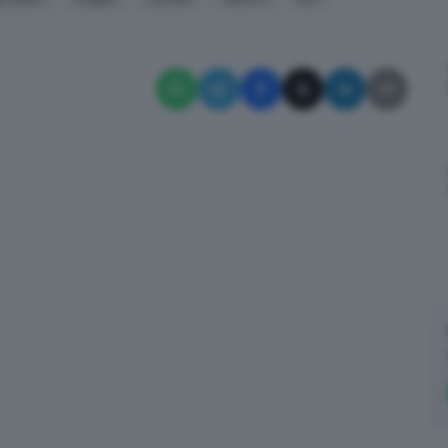
✕
Calcio, basket, pallavolo, rugby, pallanuoto e tanto altro... Storie di
sport, di sfide, di tifo. Biancoblù e non solo.
Email*
Quando invii il modulo, controlla la tua inbox per confermare
l'iscrizione