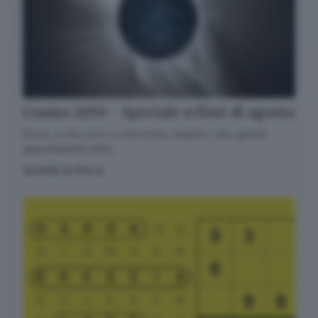
Cosmo 2050 - Speciale eclissi di agosto
Dove, a che ora e in che modo seguire i due grandi
appuntamenti estivi.
SCOPRI DI PIÙ