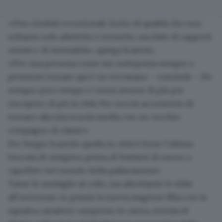
«Due risultati eccezionali
, frutto di qualità che non
soltanto solo atletiche e tecniche, ma fatte di rapporti
umani e di mentalità», spiega Scariolo.
«Per una persona come me sottoposta sempre a
pressioni
tornare qui è un toccasana
– conclude -. Ho
sempre poco tempo e vorrei averne di più per
riscoprire di più la città. Per ora mi accontento di
tornare
alla mia scuola media
con un vecchio
compagno di classe».
Per Sergio Scariolo quella in città è forse l’
ultima
boccata di ossigeno
prima di buttarsi di nuovo a
capofitto nel mondo della pallacanestro.
Tante le medaglie al collo
, ma altrettante le sfide
all’orizzonte: in primis la nuova stagione Nba con la
squadra canadese campione in carica
, entrata di