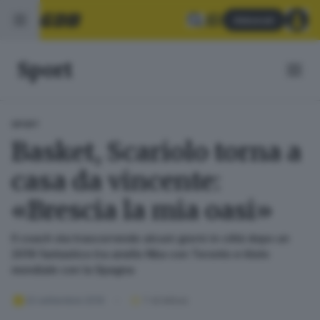
Abbonati
Sport
SPORT
Basket, Scariolo torna a
casa da vincente:
«Brescia la mia oasi»
Il coach sta trascorrendo alcuni giorni in città dopo un
2019 fantastico tra anello Nba con Toronto e titolo
mondiale con la Spagna
22 settembre 2019
1
' di lettura