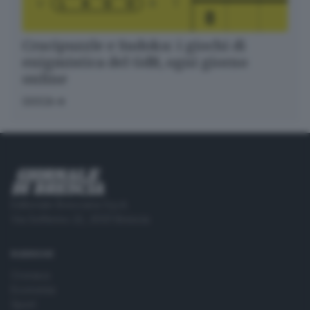
Crucipuzzle e Sudoku: i giochi di
enigmistica del GdB, ogni giorno
online
GIOCA
Editoriale Bresciana S.p.A.
Via Solferino 22, 25121 Brescia
RUBRICHE
Cronaca
Economia
Sport