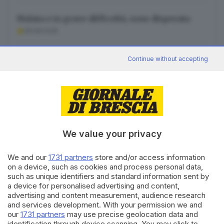
Malata e in grave difficoltà, sono disperata
06.08.2026
I cassonetti e certe regole non troppo chiare
Continue without accepting
06.08.2026
We value your privacy
Canale WhatsApp GDB
Breaking news in tempo reale
We and our
1731 partners
store and/or access information
on a device, such as cookies and process personal data,
Seguici
such as unique identifiers and standard information sent by
a device for personalised advertising and content,
advertising and content measurement, audience research
and services development. With your permission we and
our
1731 partners
may use precise geolocation data and
identification through device scanning. You may click to