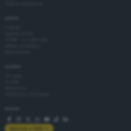
Cultura e Spettacoli
SERVIZI
Podcast
Agenda eventi
ZOOM - Le vostre foto
Lettere al direttore
Abbonamenti
AZIENDA
Chi siamo
Contatti
Redazione
Pubblicità e necrologie
SEGUICI
Abbonati a GDB+