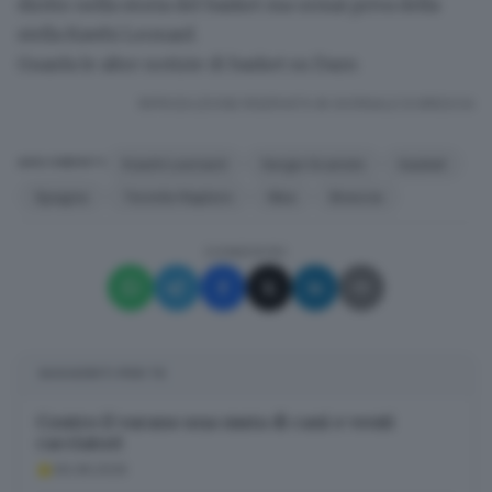
diritto nella storia del basket ma ormai priva della
stella
Kawhi Leonard
.
Guarda le altre notizie di basket su Dazn
RIPRODUZIONE RISERVATA © GIORNALE DI BRESCIA
Kawhi Leonard
Sergio Scariolo
basket
ARGOMENTI
Spagna
Toronto Raptors
Nba
Brescia
CONDIVIDI
SUGGERITI PER TE
Contro il varano una muta di cani e venti
cacciatori
06.08.2026