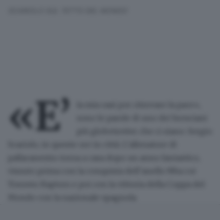
SCARIOLO SUL TETTO DEL MONDO
«E’
la mia oasi per ritrovare la pace»
,
sono le parole di uno dei bresciani
più
globetrotter
che ci siano:
Sergio
Scariolo
, in queste ore in città. L’allenatore di
pallacanestro torna a casa dopo un
anno fantastico
,
vissuto prima con la
conquista dell’anello
Nba
coi
Toronto Raptors
e poi con la
vittoria della Coppa del
Mondo
con la nazionale spagnola.