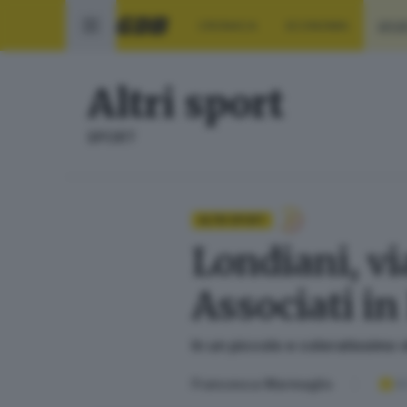
CRONACA
ECONOMIA
SPO
Altri sport
SPORT
ALTRI SPORT
Londiani, vi
Associati i
In un piccolo e coloratissimo 
Francesca Marmaglio
02