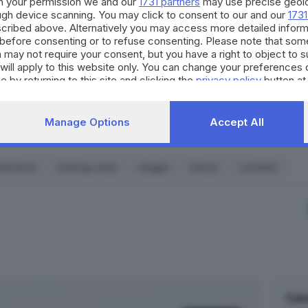
per il territorio. Decidi anch
h your permission we and our
1731 partners
may use precise geolo
a da corsa di circa 300 metri sulla quale le ragazze si allena
ough device scanning. You may click to consent to our and our
1731
strumento quotidiano di co
’altra zona creando bagni, una palestra e una libreria.
cribed above. Alternatively you may access more detailed infor
civico.
before consenting or to refuse consenting. Please note that som
issime gazzelle che si allenano in mezzo alle farfalle.
 may not require your consent, but you have a right to object to 
SCOPRI DI PI
will apply to this website only. You can change your preferences 
e by returning to this site and clicking the
privacy policy
button at
Manage Options
Accept All
RIPRODU
ele Rosa
training camp
viaggio
Kenya
Londiani
Can