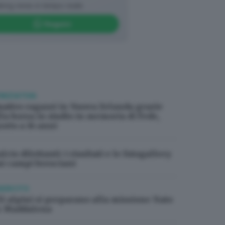
king news in tempo reale
Seguici
INIZIATIVA
uattro ragazzi in Nuova Zelanda grazie
lla borsa in studio in memoria di Fede,
orto a 16 anni
lcio dilettanti: i risultati e le fotogallery
ai campi bresciani
SERCITO
li alpini si preparano alla missione Nato
n Maddalena