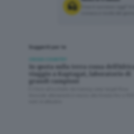
Cosa è successo oggi? A m
cronaca e novità del giorn
Suggeriti per te
CROSS COUNTRY
In quota sulla terra rossa dell'Afric
viaggio a Kaptagat, laboratorio di
grandi campioni
È il fiore all’occhiello dei training camp targati Rosa
Associati: allenamenti in mezzo alla foresta fino a 150
metri di altitudine