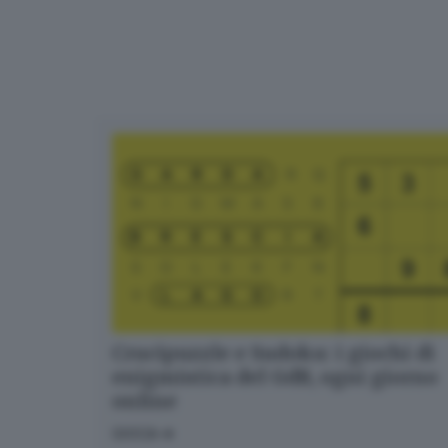
Crucipuzzle e Sudoku: i giochi di
enigmistica del GdB, ogni giorno
online
GIOCA