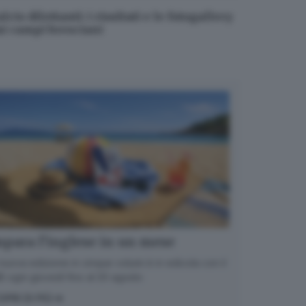
lcio dilettanti: i risultati e le fotogallery
ai campi bresciani
para l’inglese in un mese
nuova edizione in cinque volumi è in edicola con il
 ogni giovedì fino al 20 agosto
OPRI DI PIÙ