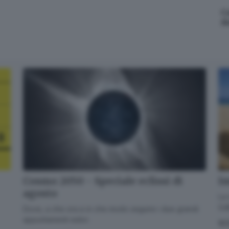
Email*
Ca
d
Quando invii il modulo, controlla la tua inbox per confermare
l'iscrizione
Informativa ai sensi dell’articolo 13 del Regolamento UE
2016/679 o GDPR*
Alla mail registrata verranno inviati periodicamente messaggi di posta
elettronica contenenti le ultime notizie. Potrà interrompere in ogni
momento l'invio seguendo le istruzioni che troverà in ogni
messaggio.
Clicca qui per l'informativa estesa
Accetta ed iscriviti
Im
Cosmo 2050 - Speciale eclissi di
agosto
La 
GdB
Dove, a che ora e in che modo seguire i due grandi
appuntamenti estivi.
SC