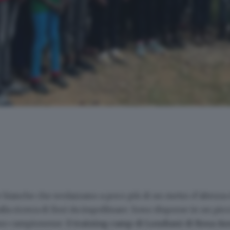
le bianche che svolazzano a poco più di un metro d’altezza 
lla ricerca di fiori da impollinare. Sono disperse in un pi
no campionesse. Il
training camp di Londiani di Rosa As