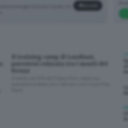
Brea
Iscriviti
età pomeriggio facciamo il punto, tra
o.
L'
Il training camp di Londiani,
Q
a:
parentesi colorata tra i monti del
a
Kenya
m
Costruito nel 2015 dal Gruppo Rosa, ospita una
✕
quarantina di atlete che si allenano con il coach Paul
Ca
Kemei
0
d
E
G
Cosa è successo oggi? A metà pomeriggio facciamo il punto, tra
i
cronaca e novità del giorno.