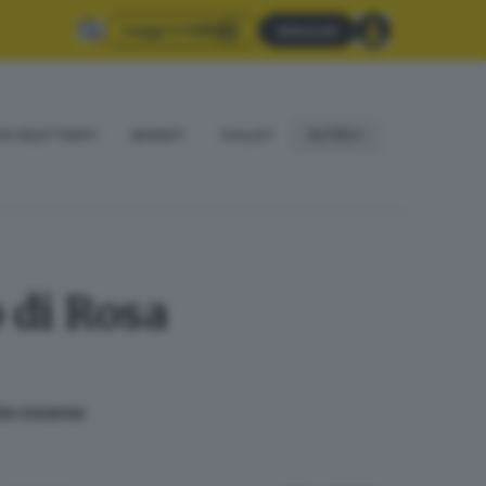
Leggi il GdB
Abbonati
IO DILETTANTI
BASKET
VOLLEY
ALTRO
 di Rosa
ola insieme