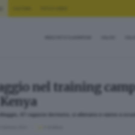
RT
CULTURA
FOTO E VIDEO
RISULTATI E CLASSIFICHE
CALCIO
CALC
aggio nel training camp
n Kenya
villaggio, 47 ragazze dormono, si allenano e vanno a scu
 febbraio 2024
2
' di lettura