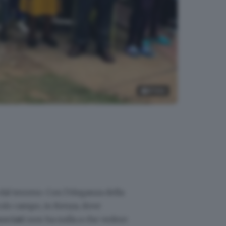
8
foto
dal terreno. Con l’eleganza della
ccolo campo, in Kenya, dove
sociati
non ha nulla a che vedere