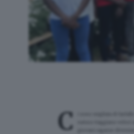
Il training camp di Londiani in Kenya
C
i sono migliaia di farfal
natura viaggiano veloci a
giovani ragazze diventa