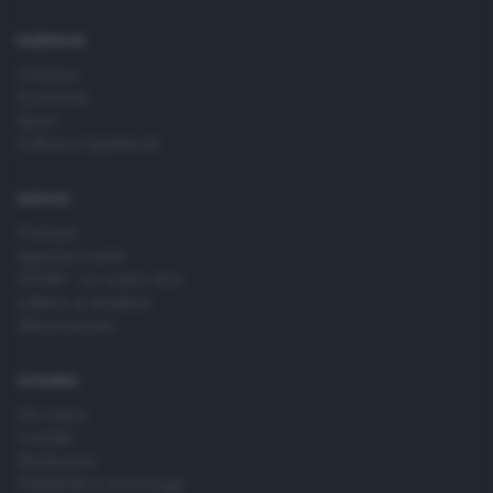
RUBRICHE
Cronaca
Economia
Sport
Cultura e Spettacoli
SERVIZI
Podcast
Agenda eventi
ZOOM - Le vostre foto
Lettere al direttore
Abbonamenti
AZIENDA
Chi siamo
Contatti
Redazione
Pubblicità e necrologie