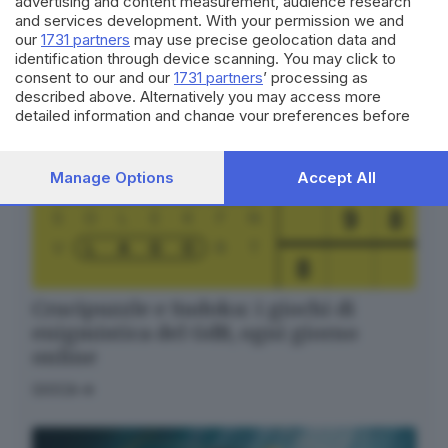
advertising and content measurement, audience research
and services development. With your permission we and
our
1731 partners
may use precise geolocation data and
identification through device scanning. You may click to
consent to our and our
1731 partners
’ processing as
described above. Alternatively you may access more
detailed information and change your preferences before
consenting or to refuse consenting. Please note that some
processing of your personal data may not require your
consent, but you have a right to object to such processing.
Manage Options
Accept All
Your preferences will apply to this website only. You can
change your preferences or withdraw your consent at any
time by returning to this site and clicking the
privacy policy
button at the bottom of the webpage.
Crucipuzzle e Sudoku: i giochi di
enigmistica del GdB, ogni giorno
online
GIOCA