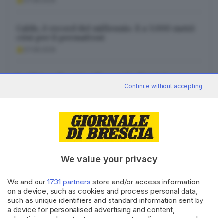
07.08.2026
Caldo, è record del millennio. E a 3.000 metri
crisi per il permafrost
07.08.2026
La Chiesa di oggi nelle parole di ieri: Leone
XIV erede di papa Montini
Continue without accepting
07.08.2026
We value your privacy
Canale WhatsApp GDB
Breaking news in tempo reale
We and our
1731 partners
store and/or access information
on a device, such as cookies and process personal data,
Seguici
such as unique identifiers and standard information sent by
a device for personalised advertising and content,