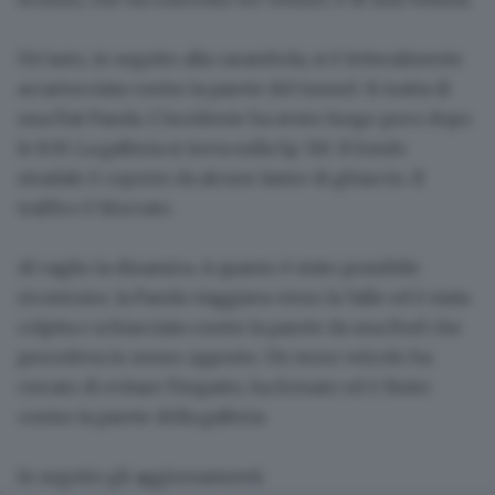
Un’auto, in seguito alla carambola, si è letteralmente
accartocciata contro la parete del tunnel. Si tratta di
una Fiat Panda. L’incidente ha avuto luogo poco dopo
le 8.30. La galleria si trova sulla
Sp 510
. Il fondo
stradale è coperto da alcune
lastre di ghiaccio
.
Il
traffico è bloccato
.
Al vaglio la dinamica. A quanto è stato possibile
ricostruire, la
Panda
viaggiava verso la Valle ed è stata
colpita e schiacciata contro la parete da una
Ford
che
procedeva in senso opposto.
Un terzo veicolo
ha
cercato di evitare l'impatto, ha frenato ed è finito
contro la parete della galleria.
In seguito gli aggiornamenti.