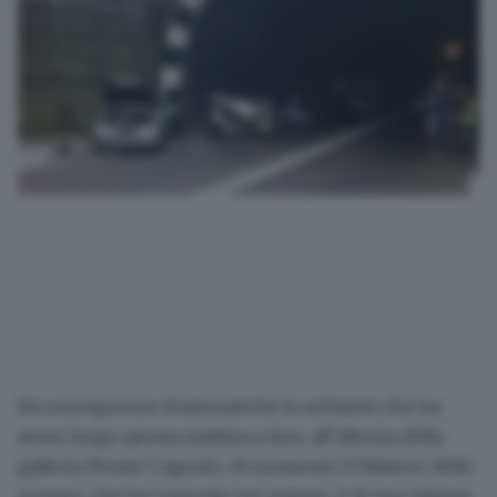
Ha
conseguenze drammatiche
lo schianto che ha
avuto luogo questa mattina a Iseo, all’altezza della
galleria Monte Cognolo
.
Al momento
il bilancio dello
scontro, che ha coinvolto tre vetture,
è di una vittima
.