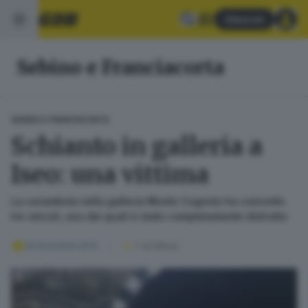
Abbonati
Sebino e Franciacorta
SEBINO E FRANCIACORTA
Schianto in galleria a
Iseo: una vittima
La carambola nella galleria Monte Cognolo ha coinvolto
tre veicoli, uno dei quali è stato completamente distrutto
28 dicembre 2014
1
' di lettura