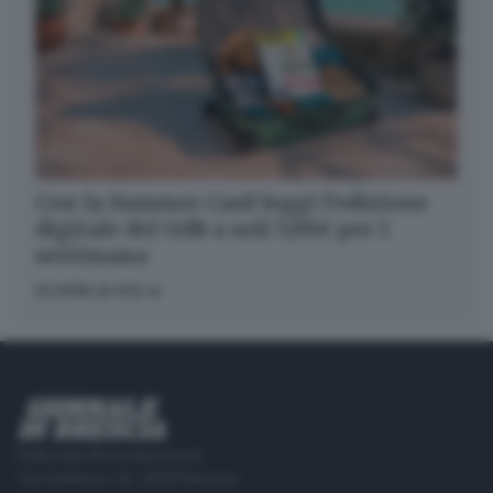
Con la Summer Card leggi l’edizione
digitale del GdB a soli 5,99€ per 1
settimana
SCOPRI DI PIÙ
Editoriale Bresciana S.p.A.
Via Solferino 22, 25121 Brescia