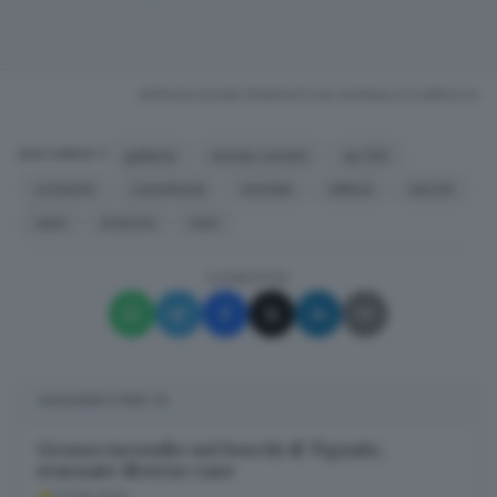
RIPRODUZIONE RISERVATA © GIORNALE DI BRESCIA
galleria
monte coniolo
sp 510
ARGOMENTI
schianto
carambola
mortale
vittima
veicoli
auto
brescia
iseo
CONDIVIDI
SUGGERITI PER TE
Grosso incendio nei boschi di Tignale,
evacuate diverse case