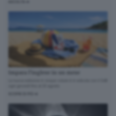
ASCOLTA
Impara l’inglese in un mese
La nuova edizione in cinque volumi è in edicola con il GdB
ogni giovedì fino al 20 agosto
SCOPRI DI PIÙ