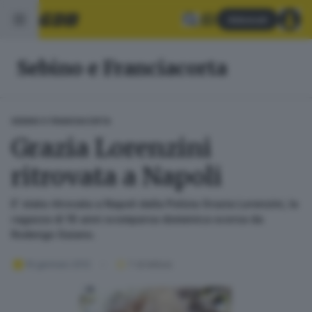
Abbonati
Sebino e Franciacorta
SEBINO E FRANCIACORTA
Grazia Lorenzini
ritrovata a Napoli
E' stata ritrovata a Napoli dalla Polizia Grazia Lorenzini, la
ragazza di 16 anni scomparsa domenica scorsa da
Rodengo Saiano.
19 gennaio 2012
1
' di lettura