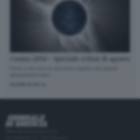
Cosmo 2050 - Speciale eclissi di agosto
Dove, a che ora e in che modo seguire i due grandi
appuntamenti estivi.
SCOPRI DI PIÙ
Editoriale Bresciana S.p.A.
Via Solferino 22, 25121 Brescia