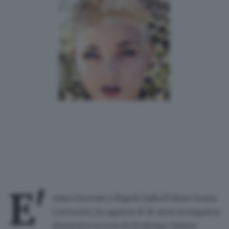
E'
stata ritrovata a Napoli dalla Polizia Grazia
Lorenzini, la ragazza di 16 anni scomparsa
domenica scorsa da Rodengo Saiano.