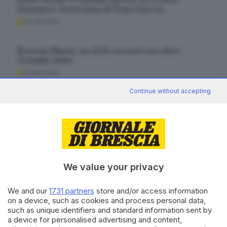
Summer» bresciana di Noyz Narcos
06.08.2026
Brescia Musei, un 2025 record con oltre
332mila visite
06.08.2026
Continue without accepting
Union Brescia, i numeri di maglia: il 9 a Crespi,
Rizzo Pinna «scala»
06.08.2026
We value your privacy
We and our
1731 partners
store and/or access information
Canale WhatsApp GDB
on a device, such as cookies and process personal data,
Breaking news in tempo reale
such as unique identifiers and standard information sent by
a device for personalised advertising and content,
Seguici