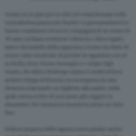
Grazia era in giro per la città ed è stata fermata nella
centralissima piazza dei Martiri. La giovanissima è in
buone condizioni ed era in compagnia di un uomo di
50 anni, siciliano residente a Brescia e disoccupato,
amico del fratello della ragazzina. L'uomo ha detto di
essere stato incaricato di portare la ragazzina con sè
in Sicilia, dove vivono la moglie e i cinque figli.
Grazia, che abita a Rodengo saiano e studia al liceo
artistico Foppa di Brescia, era scomparsa da casa
domenica lasciando un biglietto alla madre, nella
quale aveva scritto di non poter più reggere la
situazione. Per fortuna la vicenda ha avuto un lieto
fine.
Della scomparsa della ragazza aveva parlato anche