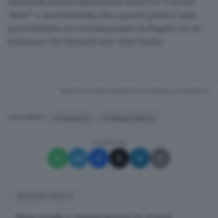
mercoledì sera la trasmissione di Rai Tre "Chi l'ha
visto?" e una telefonata, che a questo punto è stata
preziosissima, era arrivata proprio da Napoli con un
testimone che diceva di aver visto Grazia.
RIPRODUZIONE RISERVATA © GIORNALE DI BRESCIA
scomparsa
Rodengo Saiano
ARGOMENTI
CONDIVIDI
SUGGERITI PER TE
Rime ruvide e cinema horror: la «Cruel