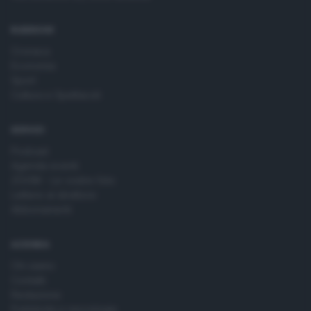
RUBRICHE
Cronaca
Economia
Sport
Cultura e Spettacoli
SERVIZI
Podcast
Agenda eventi
ZOOM - Le vostre foto
Lettere al direttore
Abbonamenti
AZIENDA
Chi siamo
Contatti
Redazione
Pubblicità e necrologie