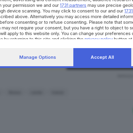
h your permission we and our
1731 partners
may use precise geolo
 quelle competenze trasversali, come la motivazione, o la
La nostra community si evolv
ough device scanning. You may click to consent to our and our
1731
occasioni di partecipazione, 
 che gli fai, ma non sai se sono quelle giuste.
Non hai la 
cribed above. Alternatively you may access more detailed infor
per il territorio. Decidi anch
before consenting or to refuse consenting. Please note that som
nto riguarda l’allenamento, soprattutto con sovraccarico, la
strumento quotidiano di co
 may not require your consent, but you have a right to object to 
si può imparare se si è seguiti. E mi riallaccio a quello ch
will apply to this website only. You can change your preferences 
civico.
e by returning to this site and clicking the
privacy policy
button at
a soli è di farlo male
.
SCOPRI DI PI
Manage Options
Accept All
RIPRODU
fitness
cardio
trainer