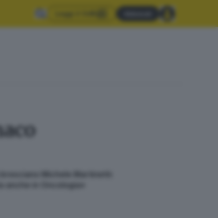
Leggi il GdB
Abbonati
maco
a bresciano Michele Martinetti:
rla anche in Oncologia»