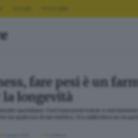
RT
CULTURA
FOTO E VIDEO
re
ness, fare pesi è un far
 la longevità
itudini quotidiane. Così il personal trainer e nutrizionist
he sia qualcosa di narcisistico. Ora addirittura se ne pa
03 giugno 2026
5
' di lettura