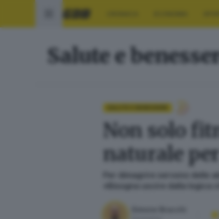
CRONACA
ECONOMIA
SPO
Salute e benesse
SALUTE E BENESSERE
Non solo fit
naturale per
Per dimagrire servono delle ab
«Bisogna uscire dalla logica c
Simone Bracchi
Giornalista