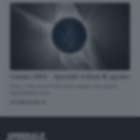
Cosmo 2050 - Speciale eclissi di agosto
Dove, a che ora e in che modo seguire i due grandi
appuntamenti estivi.
SCOPRI DI PIÙ