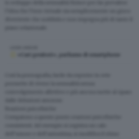
lo sviluppo
della sessualità finisce per far prevalere
l’idea che l’eros virtuale sia semplicemente un gioco
divertente che soddisfa e non impegna più di tanto il
piano relazionale.
LEGGI ANCHE
«Cari genitori», parliamo di smartphone
Così la pornografia, facile da reperire in rete
permette di vivere la sessualità senza
coinvolgimento affettivo
e più ancora mette al riparo
dalle delusioni amorose.
Reazioni psicofisiche
Compaiono a questo punto reazioni psicofisiche
consistenti. Ad esempio si registra
un calo
dell’umore e dell’autostima, si modifica il ritmo