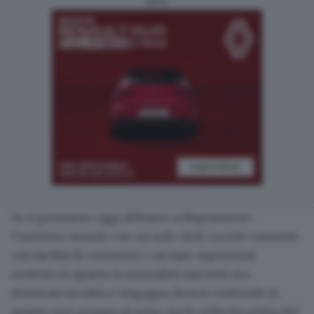
ADV
Se ci pensiamo oggi abbiamo a disposizione
l’universo mondo con un solo click. La rete consente
con facilità di
conoscere e avviare esperienze
erotiche
in quanto la sessualità nascente era
dominata da tabù e vergogna. Invece confonde in
quanto non prepara al sesso ma lo sollecita prima del