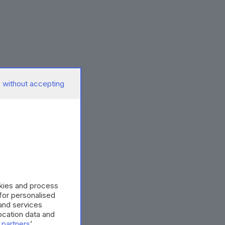
 without accepting
okies and process
 for personalised
and services
cation data and
 partners
’