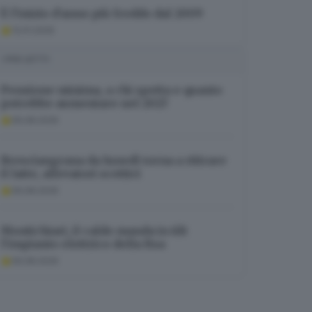
È l’inizio d’anno più freddo dal 2009
13.01.2026
I PIÙ LETTI
Pensione minima, a chi spetta e quanto
potrebbe aumentare nel 2027
06.08.2026
Bresciangrana da lunedì torna a ritirare
il latte, allevatori scettici
06.08.2026
Montichiari, il caldo manda in tilt
l’impianto elettrico della Rsa
06.08.2026