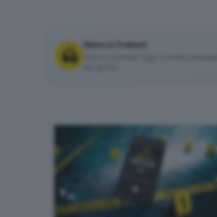
News in 5 minuti
Cosa è successo oggi? A metà pomeriggio 
del giorno.