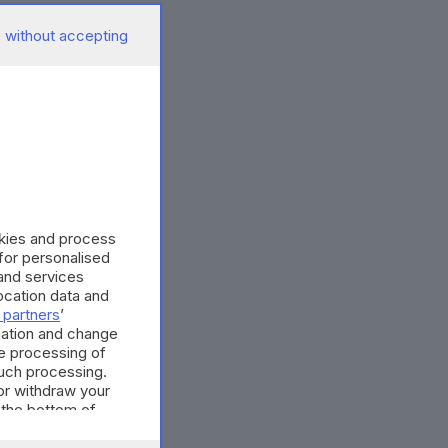
 without accepting
okies and process
 for personalised
and services
cation data and
 partners
’
mation and change
e processing of
such processing.
or withdraw your
 the bottom of