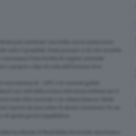
ltrata può sembrare una follia, ma la nostra serie
ile tutto è possibile. Basti pensare a ciò che accadde
 una massa d’aria fredda di origine orientale
ro e proprio colpo di coda dell’inverno fece
vò una minima di -
2,8°C
e le correnti gelide
nzò nei cieli della nostra città senza imbiancare il
trovò sotto fitte nevicate e la «dama bianca» diede
esi coperte da una coltre di alcuni centimetri
. Fu un
co di questi giorni impallidisce.
edda ha sfiorato il Nord Italia, favorendo una brusca