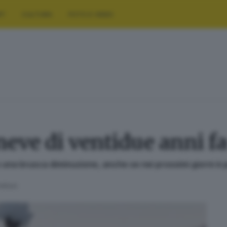
RT
CULTURA
FOTO E VIDEO
 neve di ventidue anni f
o una brusca diminuzione, anche se nei prossimi giorni è
 lettura