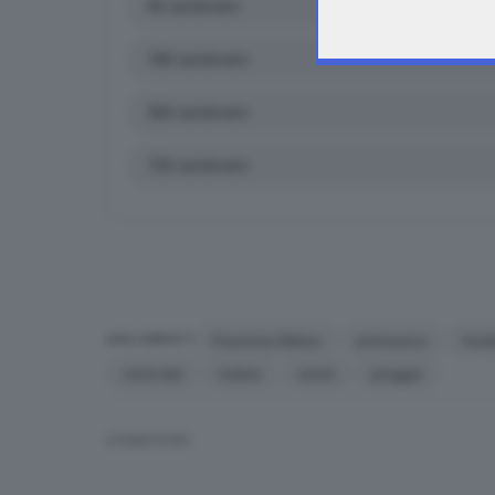
Passione Meteo
primavera
fred
ARGOMENTI
nevicate
meteo
vento
pioggia
CONDIVIDI