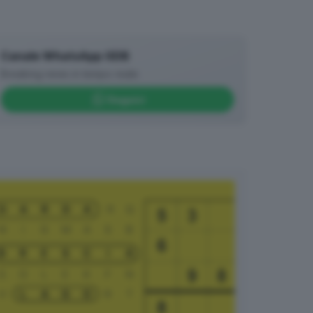
Canale WhatsApp GDB
Breaking news in tempo reale
Seguici