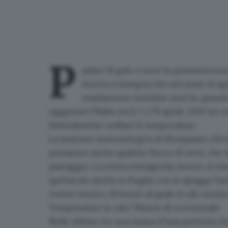
P
arlare di
gelo e neve
in primavera ino
storica ci insegna che nel mese di apr
esattamente ventidue anni fa, quando
raggiunse l’Italia:
tra il 7 e
l’8 aprile 2003
un ve
letteralmente crollare le temperature.
La
stazione meteorologica di Mompiano
rile
portarono anche qualche fiocco di neve, che da
paesaggio. La riviera romagnola, invece, si ri
spettacolo anche in Puglia, con le
spiagge bar
evento storico, di fronte al quale il calo termi
Temperature in calo? Niente di eccezionale
Nelle ultime ore una massa d’aria piuttosto fr