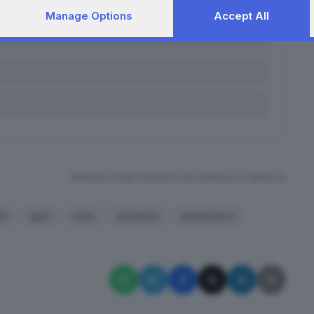
Manage Options
Accept All
RIPRODUZIONE RISERVATA © GIORNALE DI BRESCIA
do
gelo
neve
previsioni
temperature