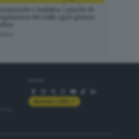
ucipuzzle e Sudoku: i giochi di
igmistica del GdB, ogni giorno
nline
OCA
SEGUICI
Abbonati a GDB+
rologie
servizio
Privacy
Cookie policy
Accessibilità
Pubblicità elettorale