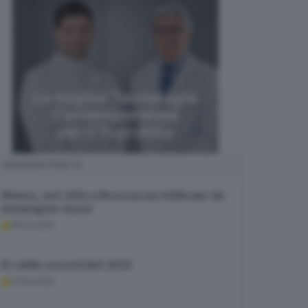
SUGGERITI PER TE
Meteo, nel 2012 a Brescia un febbraio da
montagne russe
18.02.2025
Il caldo record del 2023
07.10.2025