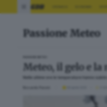
CRONACA
ECONOMIA
SPO
Passione Meteo
PASSIONE METEO
Meteo, il gelo e la
Nelle ultime ore le temperature hanno subit
Riccardo Paroni
08 aprile 2025
2
' di