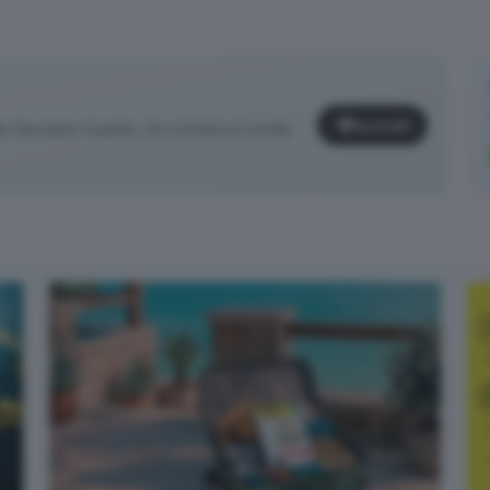
Iscriviti
facciamo il punto, tra cronaca e novità
✕