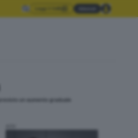
Leggi il GdB
Abbonati
a
 previsto un aumento graduale
ADV