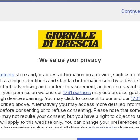
che sabato pomeriggio avevano superato i 21-22°C,
Continue
 oggi è atteso un calo dei valori minimi. Niente di
lito all’alba del 14 aprile 1973, quando l’osservatorio
°C
. In ogni caso, i più freddolosi possono stare
prossimi giorni proseguirà la stabilità atmosferica e
le
utta la provincia
.
We value your privacy
, come conferma anche la saggezza popolare: proprio
 a sfondo meteorologico. Aprile è sempre stato un
artners
store and/or access information on a device, such as co
ioni e
bruschi sbalzi termici
, ma non c’è alcuna
h as unique identifiers and standard information sent by a device
ontent, advertising and content measurement, audience research 
 questo periodo e l’andamento termico della stagione
h your permission we and our
1731 partners
may use precise geolo
tente. Per il nuovo quiz vi chiediamo di vestire i
ough device scanning. You may click to consent to our and our
1731
cribed above. Alternatively you may access more detailed infor
logica:
per rilevare correttamente la temperatura
before consenting or to refuse consenting. Please note that som
re rispettate per garantire misurazioni attendibili.
 may not require your consent, but you have a right to object to 
will apply to this website only. You can change your preferences 
e by returning to this site and clicking the
privacy policy
button at