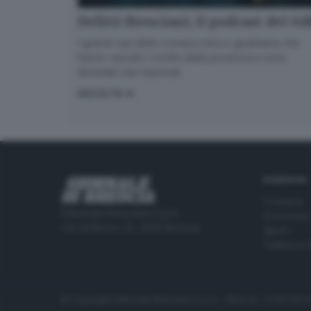
Delitti Bresciani, il podcast del G
I grandi casi della cronaca nera e giudiziaria che
hanno varcato i confini della provincia e sono
diventati casi nazionali
ASCOLTA
RUBRICHE
Cronaca
Editoriale Bresciana S.p.A.
Economia
Via Solferino 22, 25121 Brescia
Sport
Cultura e 
© Copyright Editoriale Bresciana S.p.A. - Brescia - P.IVA 00