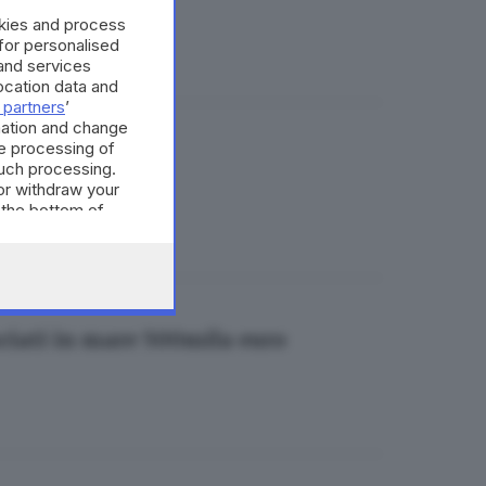
okies and process
 for personalised
and services
cation data and
 partners
’
mation and change
e processing of
come e-bike
such processing.
or withdraw your
 the bottom of
nciati in mare 500mila euro