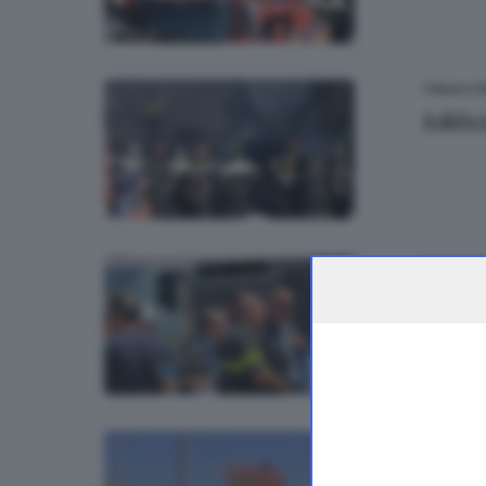
ITALIA E 
Edific
ITALIA E 
Schifa
ITALIA E 
Testi