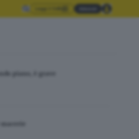
Leggi il GdB
Abbonati
ondo piano, è grave
e macerie