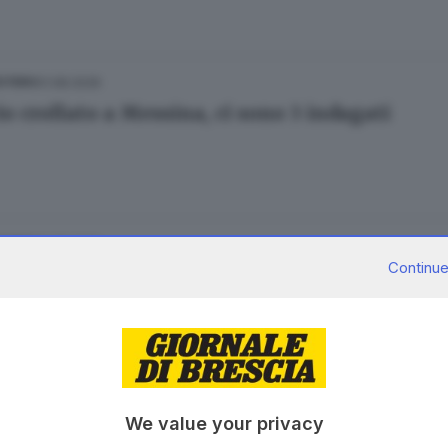
01.08.2026
ESTERO
io crollato a Messina, ci sono 3 indagati
01.08.2026
ESTERO
Continue
ni arrivato a Messina nella zona dell'edificio
30.07.2026
ESTERO
We value your privacy
mone ' prima del crollo una ventina di clienti