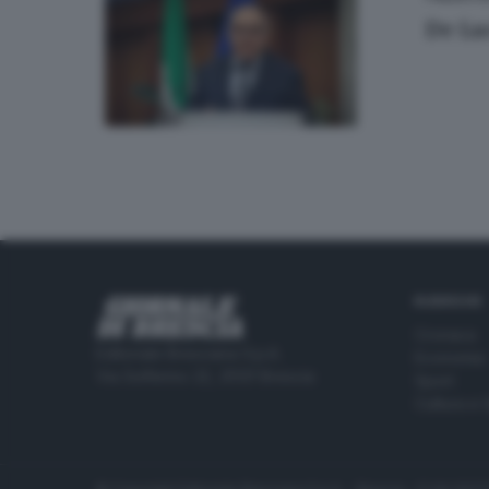
De Lu
RUBRICHE
Cronaca
Editoriale Bresciana S.p.A.
Economia
Via Solferino 22, 25121 Brescia
Sport
Cultura e 