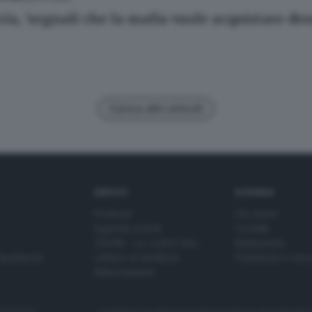
cia, 'segnali che la mafia vuole acquistare dr
Carica altri articoli
SERVIZI
AZIENDA
Podcast
Chi siamo
Agenda eventi
Contatti
ZOOM - Le vostre foto
Redazione
Spettacoli
Lettere al direttore
Pubblicità e nec
Abbonamenti