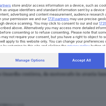
artners
store and/or access information on a device, such as co
h as unique identifiers and standard information sent by a device
ontent, advertising and content measurement, audience research 
h your permission we and our
1731 partners
may use precise geolo
ough device scanning. You may click to consent to our and our
1731
cribed above. Alternatively you may access more detailed infor
30.07.2026
ESTERO
before consenting or to refuse consenting. Please note that som
strati migliaia di motorini elettrici venduti 
 may not require your consent, but you have a right to object to 
will apply to this website only. You can change your preferences 
e by returning to this site and clicking the
privacy policy
button at
Manage Options
Accept All
29.07.2026
ESTERO
a Guardia costiera, da motoscafo in avaria la
28.07.2026
ESTERO