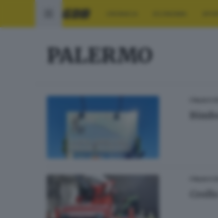
CRONACA
ECONOMIA
SPO
PALERMO
ITALIA E 
Bimbo
ITALIA E 
Crollo