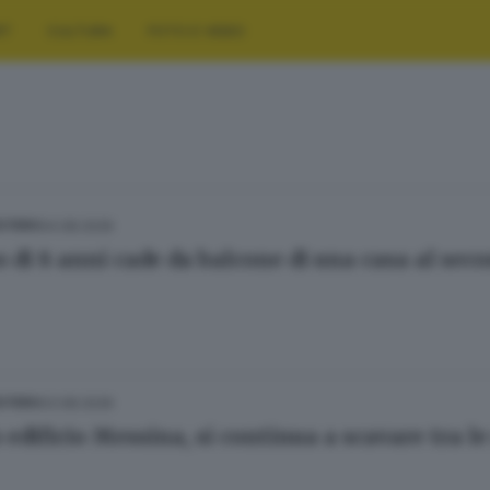
RT
CULTURA
FOTO E VIDEO
04.08.2026
ESTERO
 di 8 anni cade da balcone di una casa al sec
03.08.2026
ESTERO
 edificio Messina, si continua a scavare tra l