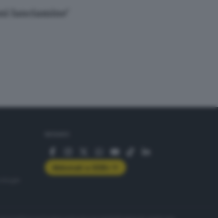
oni lanciamine'
SEGUICI
Abbonati a GDB+
rologie