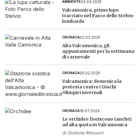
04.04.2025
AMBIENTE
Valcamonica, primo lupo
tracciato nel Parco dello Stelvio
lombardo
02.03.2025
CRONACA
Alta Valcamonica, gli
appuntamenti per la settimana
di carnevale
05.02.2025
CRONACA
Valcamonica: domenica la
protesta contro i Giochi
Olimpici invernali
16.07.2024
CRONACA
Le orchidee fioriscono (anche)
ad alta quota in Valcamonica
di
Giuliana Mossoni