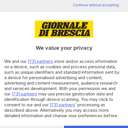
Ponte) e la terza tappa del Giro d’Italia femminile
Continue without accepting
dell’8 luglio, che
prenderà il via da Vezza
. Tutti gli
eventi sono su
www.pontedilegnotonale.com
.
RIPRODUZIONE RISERVATA © GIORNALE DI BRESCIA
bici
piste ciclabili
percorsi
ARGOMENTI
We value your privacy
bike park
Ponte di Legno
Alta Valcamonica
We and our
1731 partners
store and/or access information
on a device, such as cookies and process personal data,
CONDIVIDI
such as unique identifiers and standard information sent by
a device for personalised advertising and content,
advertising and content measurement, audience research
and services development. With your permission we and
our
1731 partners
may use precise geolocation data and
identification through device scanning. You may click to
SUGGERITI PER TE
consent to our and our
1731 partners
’ processing as
described above. Alternatively you may access more
Pontedilegno-Tonale nella top 10 delle
detailed information and change your preferences before
località sciistiche più amate
consenting or to refuse consenting. Please note that some
08.12.2024
processing of your personal data may not require your