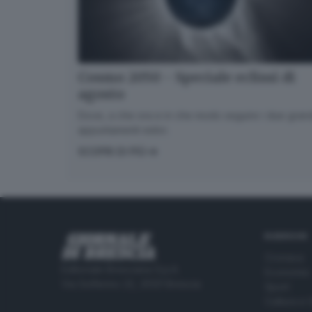
Cosmo 2050 - Speciale eclissi di
agosto
Dove, a che ora e in che modo seguire i due gran
appuntamenti estivi.
SCOPRI DI PIÙ
RUBRICHE
Cronaca
Editoriale Bresciana S.p.A.
Economia
Via Solferino 22, 25121 Brescia
Sport
Cultura e 