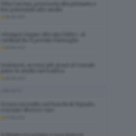
Villa Carcina, prescuola alla primaria e
bus potenziati alle medie
08.08.2026
«Sempre legato alla mia Valle»: al
cardinal Re il premio Farisoglio
08.08.2026
Orzinuovi, accessi più sicuri al Cossali:
parte lo studio sul traffico
08.08.2026
I PIÙ LETTI
Grosso incendio nei boschi di Tignale,
evacuate diverse case
07.08.2026
Schianto tra un’auto e una moto in