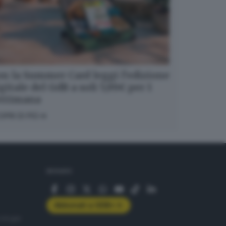
n la Summer Card leggi l’edizione
gitale del GdB a soli 5,99€ per 1
ettimana
OPRI DI PIÙ
SEGUICI
Abbonati a GDB+
rologie