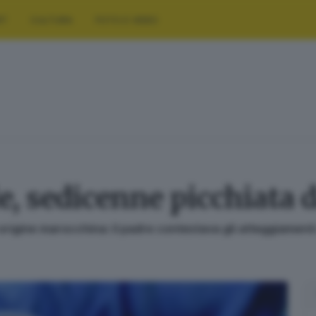
RT
CULTURA
FOTO E VIDEO
, sedicenne picchiata d
origine marocchina: il padre contestava gli atteggiamenti 