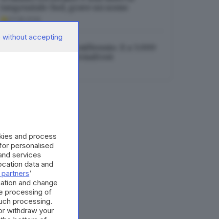
tangenziale Sud, grave un uomo
07.08.2026
 without accepting
Caldo, è record del millennio. E a 3.000
metri crisi per il permafrost
07.08.2026
okies and process
 for personalised
and services
cation data and
 partners
’
mation and change
e processing of
such processing.
or withdraw your