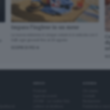
Impara l’inglese in un mese
La nuova edizione in cinque volumi è in edicola con il
Co
GdB ogni giovedì fino al 20 agosto
di
di
s
SCOPRI DI PIÙ
SC
SERVIZI
AZIENDA
Podcast
Chi siamo
Agenda eventi
Contatti
ZOOM - Le vostre foto
Redazione
Spettacoli
Lettere al direttore
Pubblicità e nec