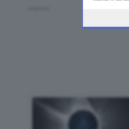
consent at any tim
the webpage.
CONDIVIDI