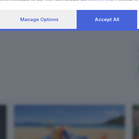
e by returning to this site and clicking the
privacy policy
button at
Manage Options
Accept All