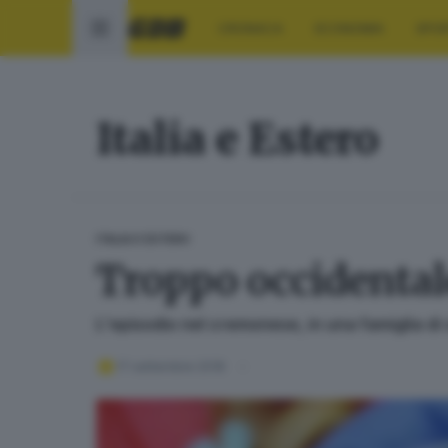
CRONACA
ECONOMIA
SPO
Italia e Estero
ITALIA E ESTERO
Troppo occidentale
L'episodio nel cremonese, in una famiglia di 
17 settembre 2018