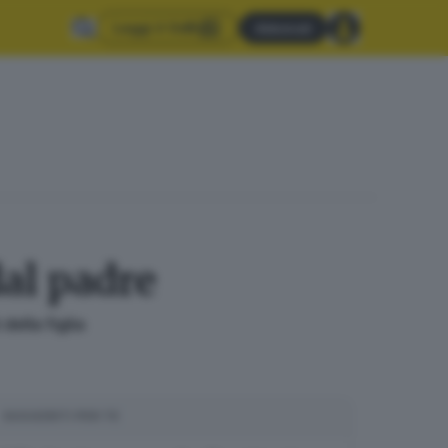
Leggi il GdB
Abbonati
al padre
della figlia
SUGGERITI PER TE