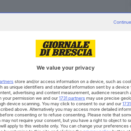
Continue
veniva
picchiata dal padre
perché la riteneva
troppo
8 anni
residente a Solesina, in provincia di Cremona,
ti dopo una segnalazione.
We value your privacy
lla fronte
, ha raccontato di
essere stata sbattuta
ggiamenti contrari alla propria tradizione e alla
artners
store and/or access information on a device, such as co
h as unique identifiers and standard information sent by a device
ontent, advertising and content measurement, audience research 
h your permission we and our
1731 partners
may use precise geolo
ough device scanning. You may click to consent to our and our
1731
RIPRODUZIONE RISERVATA © GIORNALE DI BRESCIA
cribed above. Alternatively you may access more detailed infor
before consenting or to refuse consenting. Please note that som
 may not require your consent, but you have a right to object to 
figlia
marocchino
cultura occidentale
Solesina
will apply to this website only. You can change your preferences 