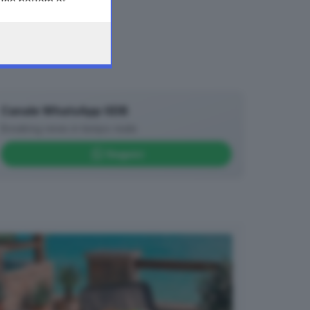
 the bottom of
Canale WhatsApp GDB
Breaking news in tempo reale
Seguici