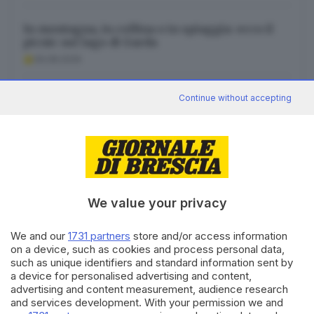
In montagna, in collina o in spiaggia: ecco il
picnic sul lago di Garda
09.08.2026
Continue without accepting
Un mare di saluti da Viserbella
09.08.2026
We value your privacy
Canale WhatsApp GDB
Breaking news in tempo reale
We and our
1731 partners
store and/or access information
on a device, such as cookies and process personal data,
Seguici
such as unique identifiers and standard information sent by
a device for personalised advertising and content,
advertising and content measurement, audience research
and services development. With your permission we and