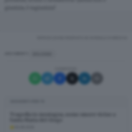
giustizia, è ingiustizia".
RIPRODUZIONE RISERVATA © GIORNALE DI BRESCIA
BOLOGNA
ARGOMENTI
CONDIVIDI
SUGGERITI PER TE
Tragedia in montagna, uomo muore vicino a
Santa Maria del Giogo
09.08.2026