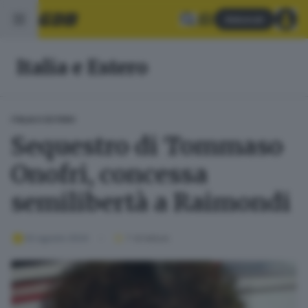
Abbonati
Italia e Estero
ITALIA E ESTERO
Sequestro di Tommaso
Onofri, concessa
semilibertà a Raimondi
02 agosto 2024
1
' di lettura