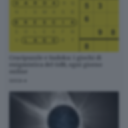
Crucipuzzle e Sudoku: i giochi di
enigmistica del GdB, ogni giorno
online
GIOCA