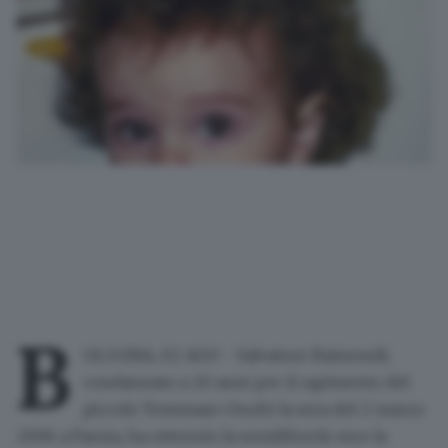
B
OLOGNA, 02 AGO - Salvatore Raimondi,
condannato a 20 anni per il rapimento del
piccolo Tommaso Onofri la sera del 2 marzo
2006 a Parma, ha ottenuto la semilibertà: esce la