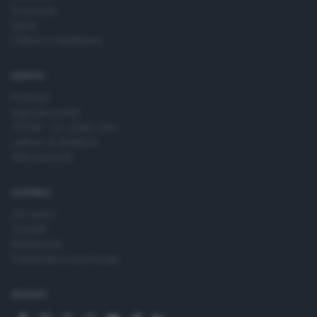
Economia
Sport
Cultura e Spettacoli
SERVIZI
Podcast
Agenda eventi
ZOOM - Le vostre foto
Lettere al direttore
Abbonamenti
AZIENDA
Chi siamo
Contatti
Redazione
Pubblicità e necrologie
SEGUICI