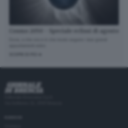
Cosmo 2050 - Speciale eclissi di agosto
Dove, a che ora e in che modo seguire i due grandi
appuntamenti estivi.
SCOPRI DI PIÙ
Editoriale Bresciana S.p.A.
Via Solferino 22, 25121 Brescia
RUBRICHE
Cronaca