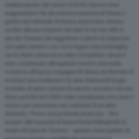
mattina presto dal carcere di Forlì e lavora come
magazziniere. Ne dà notizia la Gazzetta di Parma. I
giudici del tribunale di Parma, al processo, dettero
credito alla sua versione dei fatti: fu lui che sfilò il
piccolo Tommy dal seggiolone e lasciò un impronta
sul nastro adesivo con cui fu legata tutta la famiglia,
ma fu Mario Alessi ad uccidere il bambino. Alessi è
stato condannato all'ergastolo mentre Antonella
Conserva, all'epoca compagna di Alessi, sta finendo di
scontare una condanna a 24 anni. Raimondi ha già
scontato 16 anni e mezzo di carcere, ma non è ancora
libero perché nel 2018 è stato condannato a tre anni e
mezzo per estorsione nei confronti di un altro
detenuto. "Provo una profonda amarezza - dice
sempre alla Gazzetta di Parma Paola Pellinghelli, la
madre del piccolo Tommy - quando sento parlare di
permessi, sconti o semilibertà. Questa non è