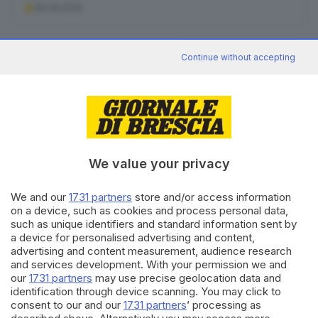
08.08.2026
Continue without accepting
Canale WhatsApp GDB
Breaking news in tempo reale
Seguici
We value your privacy
We and our
1731 partners
store and/or access information
on a device, such as cookies and process personal data,
such as unique identifiers and standard information sent by
a device for personalised advertising and content,
advertising and content measurement, audience research
and services development. With your permission we and
our
1731 partners
may use precise geolocation data and
identification through device scanning. You may click to
consent to our and our
1731 partners
’ processing as