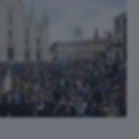
9
foto