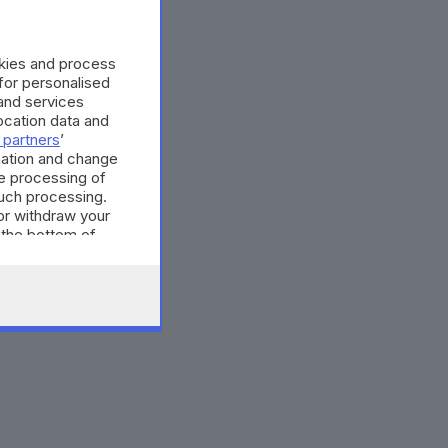
okies and process
 for personalised
and services
cation data and
 partners
’
mation and change
e processing of
such processing.
or withdraw your
 the bottom of