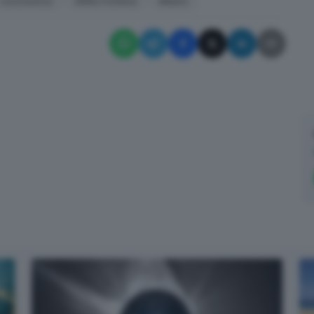
coronavirus
Attilio Fontana
Milano