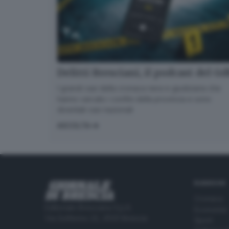
Delitti Bresciani, il podcast del G
I grandi casi della cronaca nera e giudiziaria che
hanno varcato i confini della provincia e sono
diventati casi nazionali
ASCOLTA
RUBRICHE
Cronaca
Editoriale Bresciana S.p.A.
Economia
Via Solferino 22, 25121 Brescia
Sport