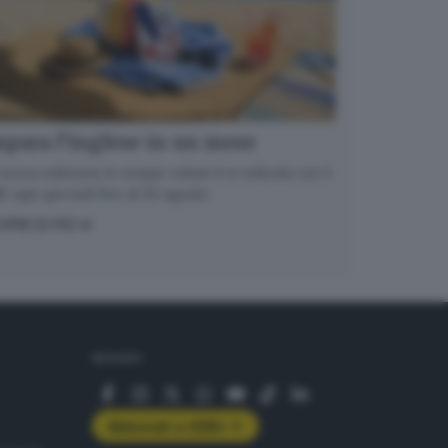
para l’inglese in un mese
nuova edizione in cinque volumi è in edicola con il
 ogni giovedì fino al 20 agosto
OPRI DI PIÙ
SEGUICI
Abbonati a GDB+