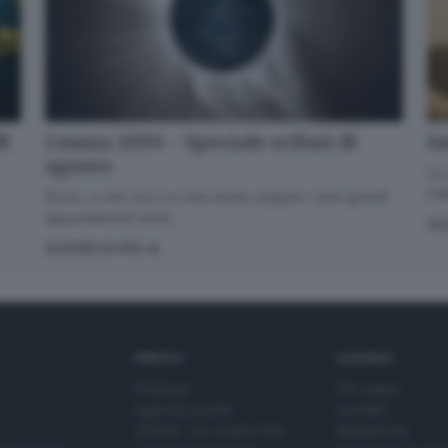
dB
Im
Cosmo 2050 - Speciale eclissi di
agosto
La 
GdB
Dove, a che ora e in che modo seguire i due grandi
appuntamenti estivi.
SC
SCOPRI DI PIÙ
SERVIZI
AZIENDA
Podcast
Chi siamo
Agenda eventi
Contatti
ZOOM - Le vostre foto
Redazione