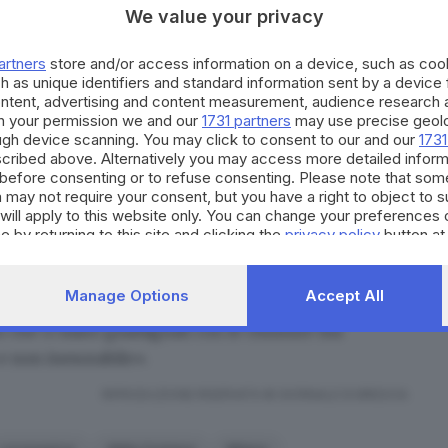
colose
. Speriamo che arrivi prima la vaccinazione».
We value your privacy
visti nel fine settimana appena trascorso, inclusi i
i vedremo da metà maggio in poi, un
possibile
artners
store and/or access information on a device, such as co
h as unique identifiers and standard information sent by a device
solo una leggera onda di risalita e non un'ondata
ontent, advertising and content measurement, audience research 
io Pregliasco
, virologo presso l'Università degli Studi
h your permission we and our
1731 partners
may use precise geolo
ough device scanning. You may click to consent to our and our
1731
tifico della Regione Lombardia, preoccupato dalle
cribed above. Alternatively you may access more detailed infor
&b, in casa, in affittacamere».
before consenting or to refuse consenting. Please note that som
ell'Ircss Istituto Ortopedico Galeazzi di Milano, «che
 may not require your consent, but you have a right to object to 
will apply to this website only. You can change your preferences 
iamo in una meteorologia clemente, senza sbalzi
e by returning to this site and clicking the
privacy policy
button at
e abbiamo visto lo scorso anno, aiuta. Ciò non
uono ma le condizioni di contagio si riducono». Ad
Manage Options
Accept All
uoni
e i 144 decessi di ieri sono il minimo registrato
o
che ci siano guadagnati con le chiusure ma
e non inesorabile».
RIPRODUZIONE RISERVATA © GIORNALE DI BRESCIA