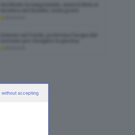
Incidente in tangenziale, motociclista si
incastra nel lunotto: resta grave
08.08.2026
Limone sul Garda, prelevava l’acqua dal
torrente per riempire la piscina
08.08.2026
 without accepting