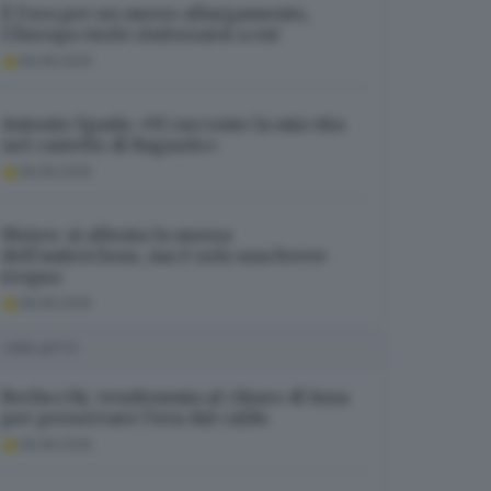
È l’ora per un nuovo allargamento,
L’Europa vuole rinforzarsi a est
08.08.2026
Antonio Spada: «Vi racconto la mia vita
nel castello di Bagnolo»
08.08.2026
Meteo: si allenta la morsa
dell’anticiclone, ma è solo una breve
tregua
08.08.2026
I PIÙ LETTI
Berlucchi, vendemmia al chiaro di luna
per preservare l’uva dal caldo
08.08.2026