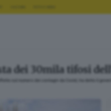
RT
CULTURA
FOTO E VIDEO
sta dei 30mila tifosi del
fetto sul numero dei contagi» da Covid, ha detto il gover