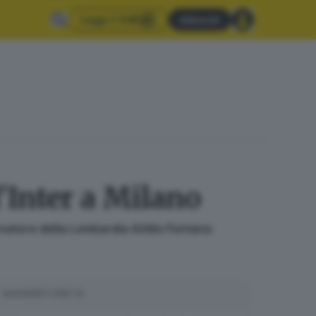
Leggi il GdB
Abbonati
l'Inter a Milano
natore della Lombardia Attilio Fontana
SUGGERITI PER TE