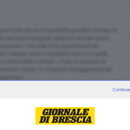
però credo che su di essa debba prevalere il senso di
evono averci insegnato qualcosa. Onorare la loro
bramenti». Così a Sky TG24 il presidente del
del Comitato tecnico scientifico,
Franco Locatelli
,
r
la vittoria dello scudetto
. «Tutte le occasioni di
tamente evitate, ivi compresi i festeggiamenti dei
campionato».
ero verificare. L'importante è che non si verifichino
Continue
 delle misure di sicurezza.
Mi auguro e spero che non
re tra due settimane
» ha detto il presidente di
tato gli assembramenti dei tifosi interisti.
azioni di questo genere non abbiamo determinato
 si evitino ulteriori scene di questo genere perché