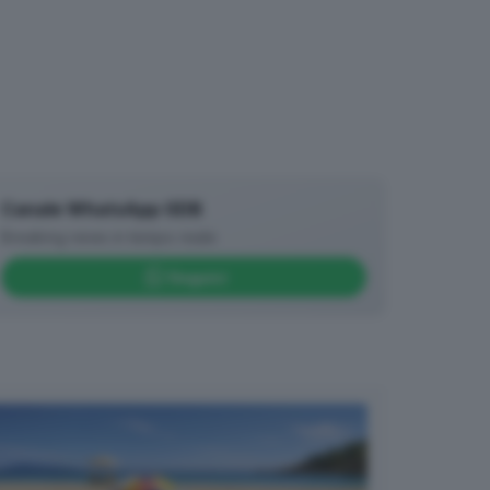
Canale WhatsApp GDB
Breaking news in tempo reale
Seguici