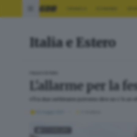
CRONACA
ECONOMIA
SPO
Italia e Estero
ITALIA E ESTERO
L'allarme per la fe
«Tra due settimane potremo dire se c'è un ef
03 maggio 2021
2
' di lettura
FOTOGALLERY