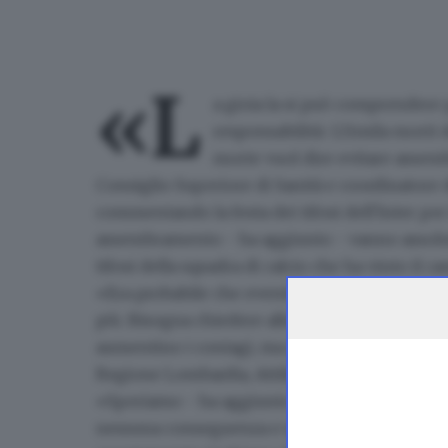
«L
a gioia la si può comprendere 
responsabilità:
121mila morti
d
morte vuol dire evitare assem
Consiglio Superiore di Sanità e coordinatore 
commentando
la festa dei tifosi dell'Inter
pe
assembramento
- ha aggiunto - vanno assolu
tifosi della squadra di calcio che ha vinto il 
«Era probabile che eventi del genere si potess
più. Bisogna chiedere alle persone il rispetto
aumentino i contagi, ma questo lo potremo di
Regione Lombardia, Attilio Fontana ha commen
«Speriamo - ha aggiunto Fontana - che situ
nessuna conseguenza e speriamo che in futuro