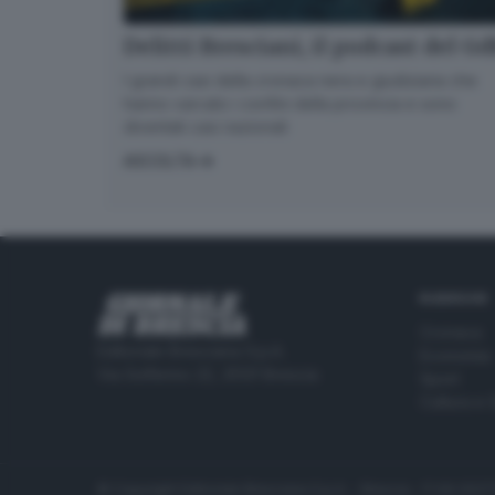
Delitti Bresciani, il podcast del G
I grandi casi della cronaca nera e giudiziaria che
hanno varcato i confini della provincia e sono
diventati casi nazionali
ASCOLTA
RUBRICHE
Cronaca
Editoriale Bresciana S.p.A.
Economia
Via Solferino 22, 25121 Brescia
Sport
Cultura e 
© Copyright Editoriale Bresciana S.p.A. - Brescia - P.IVA 00