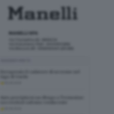
SUGGERITI PER TE
Recuperato il cadavere di un uomo nel
lago di Garda
06.08.2026
Auto precipita in un dirupo a Tremosine:
soccorritori salvano conducente
06.08.2026