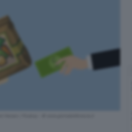
ed Hassan / Pixabay - © www.giornaledibrescia.it