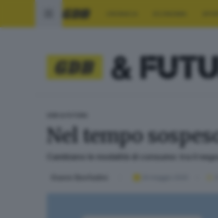
CRONACA
ECONOMIA
SPO
GDB & FUTURA
Nel tempo sospeso
Cambiano le modalità di consumo: tra il negoz
Gianni Bonfadini
24 maggio 2020