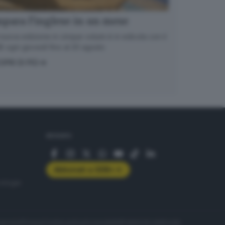
para l’inglese in un mese
nuova edizione in cinque volumi è in edicola con il
 ogni giovedì fino al 20 agosto
OPRI DI PIÙ
SEGUICI
Abbonati a GDB+
rologie
servizio
Privacy
Cookie policy
Accessibilità
Pubblicità elettorale