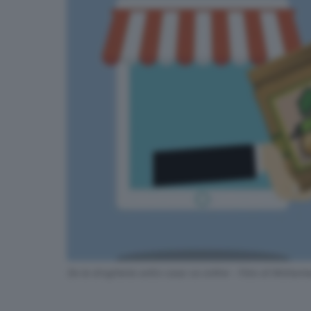
Se la drogheria sotto casa va online - Foto di Moham