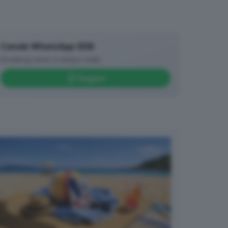
Canale WhatsApp GDB
Breaking news in tempo reale
Seguici