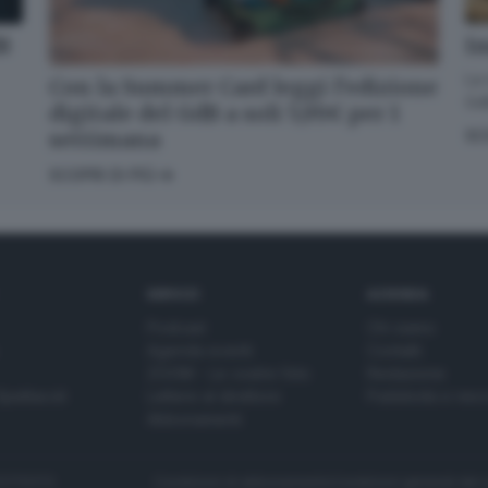
dB
Im
La 
Con la Summer Card leggi l’edizione
GdB
digitale del GdB a soli 5,99€ per 1
settimana
SC
SCOPRI DI PIÙ
SERVIZI
AZIENDA
Podcast
Chi siamo
Agenda eventi
Contatti
ZOOM - Le vostre foto
Redazione
Spettacoli
Lettere al direttore
Pubblicità e nec
Abbonamenti
272770173
Condizioni di abbonamento
Condizioni generali del 