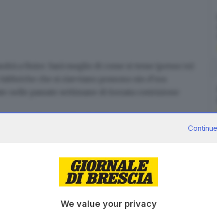
rà a finire. Sarà meglio di come si teme (penso io)
 fabbriche che si riavviano possono sin d’ora
te nelle passate settimane di forzata costrizione
 una cosa che un po’ tutti abbiamo constatato in
Continue
i vicinato sono molto comodi
, magari con
o capito che fin che hai un negozio sotto casa (per
ino cavarti qualche sfizio. La seconda cosa che in
 acquisti on line
, per molti fatti per la prima volta, e
ratta di acquisti alimentari on line.
isurerà il livello della propria soddisfazione.
We value your privacy
piccoli negozi è bella tanto
, è una rivincita. Hanno