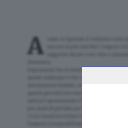
A
vanti, si riprende.
E vedremo come and
ma non si può mai dire. I negozi e le
suggerire alcune cose viste e annusa
domestica.
Impressioni che si misurano con i dati. Se c’è
queste settimane è che
i cosiddetti negozi d
assortimento limitato, ma un po’ tutti abbiam
quanto piccolo) non muori di fame e puoi pers
tanti si è sperimentato è l’esatto opposto:
gli
per molti di più fatti per la prima volta se si t
Ci si è mossi fra il Km.0 e il Km.1000
. Ognuno m
Tralascio il tema dell’online. Ma
la storia dei 