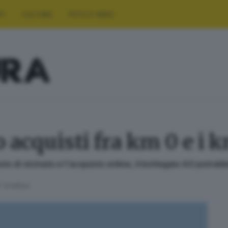
RT
CULTURA
FOTO E VIDEO
 acquisti fra km 0 e i 
io di vicinato e l'acquisto online, il bottegaio 4.0 potre
2
' di lettura