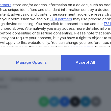
i fossero stati? Ergo: non bisogna chiedersi perchè i
artners
store and/or access information on a device, such as co
erchè non entra gente, si perdon clienti. Ma questo
h as unique identifiers and standard information sent by a device
ontent, advertising and content measurement, audience research 
h your permission we and our
1731 partners
may use precise geolo
mparare qualcosa
, capire che, in molti casi, esser
ough device scanning. You may click to consent to our and our
1731
cribed above. Alternatively you may access more detailed infor
 cassetto. So di gente - piccola - che si è decisa a
before consenting or to refuse consenting. Please note that som
le richieste anche on line (Facebook)
e ci sono
 may not require your consent, but you have a right to object to 
will apply to this website only. You can change your preferences 
rno
per servire il circondario. Non sono cose
e by returning to this site and clicking the
privacy policy
button at
tinuare a fare quello che, un tempo orgogliosamente,
are il
bottegaio 4.0
.
Manage Options
Accept All
RIPRODUZIONE RISERVATA © GIORNALE DI BRESCIA
zi
bottega di vicinato
acquisti on-line
escia