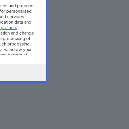
okies and process
 for personalised
and services
cation data and
 partners
’
mation and change
e processing of
such processing.
or withdraw your
 the bottom of