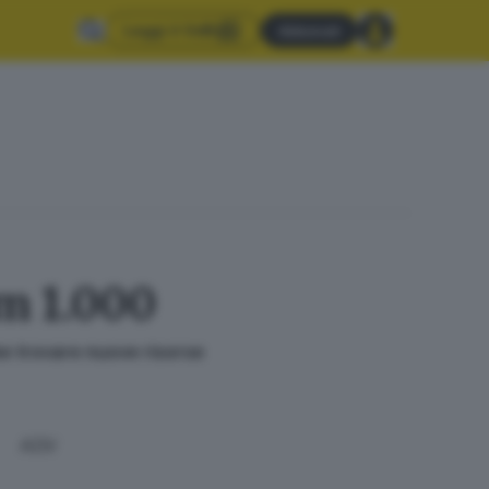
Leggi il GdB
Abbonati
km 1.000
bbe trovare nuove risorse
ADV