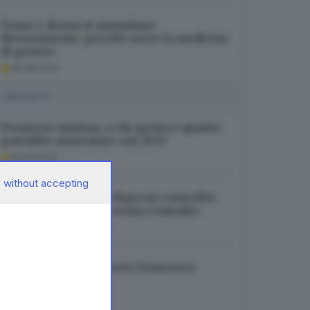
Uomo e donna si ammalano
diversamente: perché serve la medicina
di genere
06.08.2026
I PIÙ LETTI
Pensione minima, a chi spetta e quanto
potrebbe aumentare nel 2027
06.08.2026
 without accepting
Sarezzo, bar chiuso dopo un controllo:
trovato dipendente senza contratto
06.08.2026
Musica in lutto: è morto Francesco
Guccini
06.08.2026