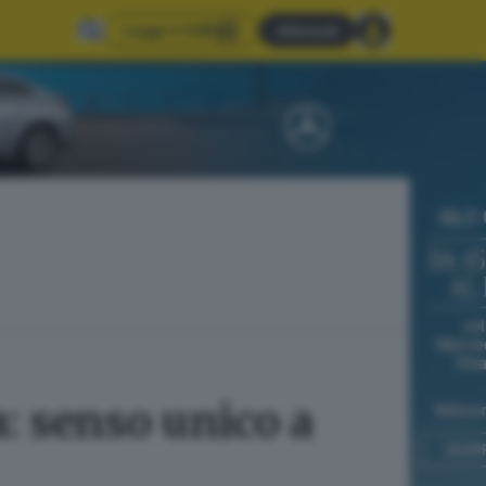
Leggi il GdB
Abbonati
a: senso unico a