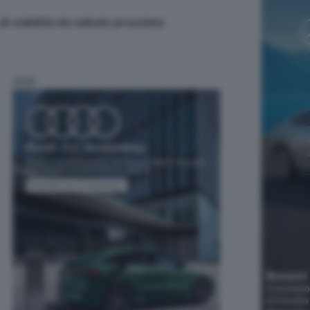
 di viabilità da sabato prossimo
ADV