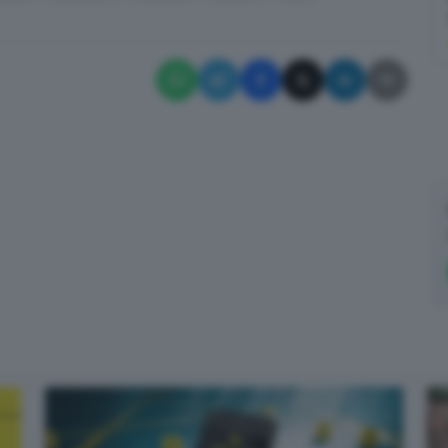
✕
La newsletter del mattino, per iniziare la giornata sapendo che
aria tira in città, provincia e non solo.
Email*
Quando invii il modulo, controlla la tua inbox per confermare
l'iscrizione
Informativa ai sensi dell’articolo 13 del Regolamento