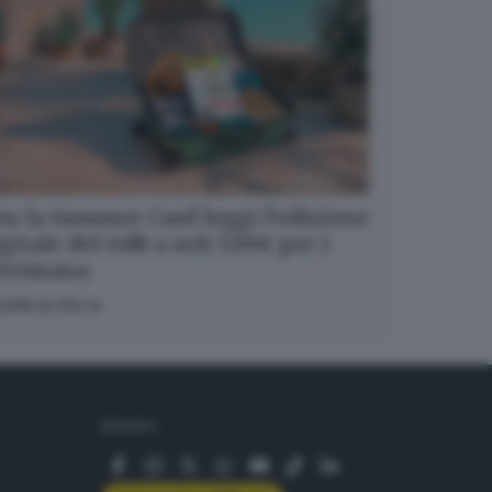
n la Summer Card leggi l’edizione
gitale del GdB a soli 5,99€ per 1
ettimana
OPRI DI PIÙ
SEGUICI