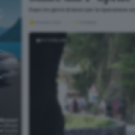
Dopo tre giorni di lavori per la riparazione u
24 marzo 2023
1
' di lettura
FOTOGALLERY