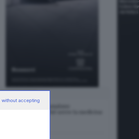
SUGGERITI PER TE
 without accepting
Uomo e donna si ammalano
diversamente: perché serve la medicina
di genere
06.08.2026