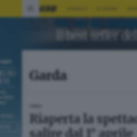
CRONACA
ECONOMIA
SPO
Garda
GARDA
Riaperta la spetta
salire dal 1° aprile