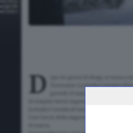
Strada della Forra di Tremosine, spettacolari passag
D
opo tre giorni di disagi, si torna a c
Tremosine. La strada è rimasta chius
giovedì 23 marzo (dalle 8 alle 13.30 
di eseguire lavori urgenti di riparazione di un
la strada è tornata ad essere percorribile sen
Con l’avvio della stagione turistica lungo la St
di marcia
.