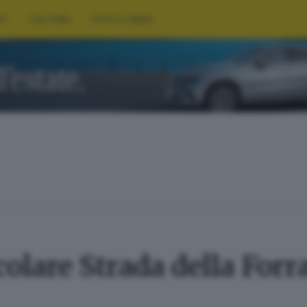
RT
CULTURA
FOTO E VIDEO
colare Strada della Forr