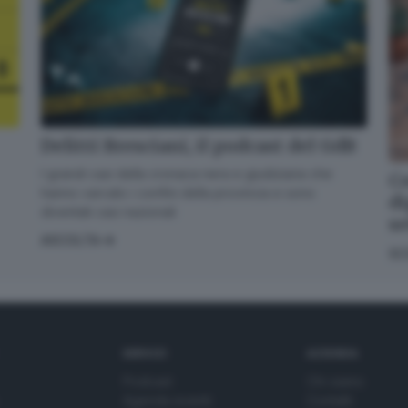
UE 2016/679 o GDPR*
Alla mail registrata verranno inviati periodicamente messaggi di posta
elettronica contenenti le ultime notizie. Potrà interrompere in ogni momento
l'invio seguendo le istruzioni che troverà in ogni messaggio.
Clicca qui per
l'informativa estesa
Accetta ed iscriviti
Delitti Bresciani, il podcast del GdB
I grandi casi della cronaca nera e giudiziaria che
Co
hanno varcato i confini della provincia e sono
di
diventati casi nazionali
s
ASCOLTA
SC
SERVIZI
AZIENDA
Podcast
Chi siamo
Agenda eventi
Contatti