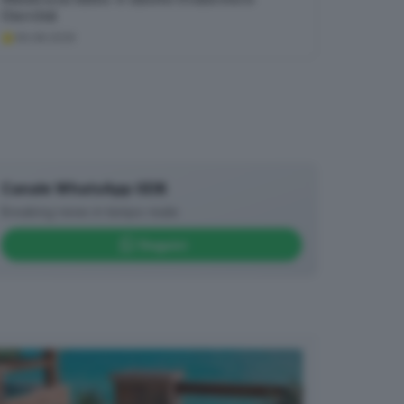
Guccini
06.08.2026
Canale WhatsApp GDB
Breaking news in tempo reale
Seguici