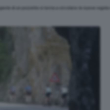
rgente di un pozzetto si torna a circolare: le nuove regola