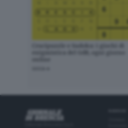
Crucipuzzle e Sudoku: i giochi di
enigmistica del GdB, ogni giorno
online
GIOCA
RUBRICHE
Cronaca
Editoriale Bresciana S.p.A.
Economia