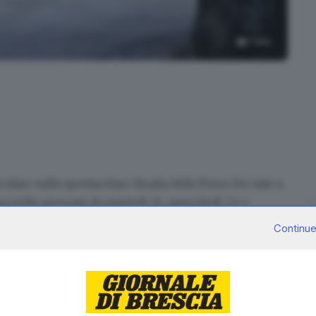
7
foto
gi tra le pareti di roccia
ircolare sulla spettacolare
Strada della Forra
che sale a
a nelle giornate di martedì 21, mercoledì 22 e
e dalle 14.30 alle 18) per dar modo ad Acque Bresciane
Continue
 pozzetto fognario. Stamattina, nei tempi prestabiliti,
za limitazioni. Ma non sarà così per molto.
rada della Forra sarà infatti istituito
un senso unico