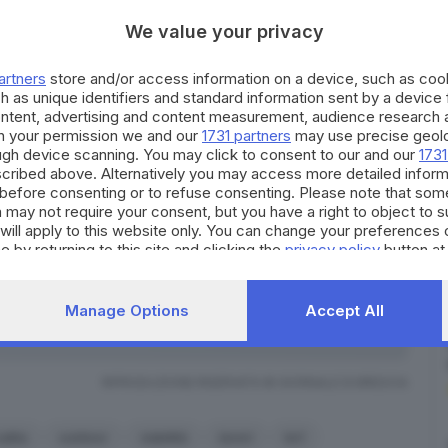
ssario per evitare ingorghi nel periodo di maggior
ione turistica. Lo rende noto la Provincia di Brescia,
We value your privacy
nico quest’anno viene
anticipata al 1° aprile e
artners
store and/or access information on a device, such as co
h as unique identifiers and standard information sent by a device
trada che attraversa la forra tremosinese prevede
ontent, advertising and content measurement, audience research 
rezione a salire, dalle ore 10 alle ore 19
, dal km
h your permission we and our
1731 partners
may use precise geolo
ough device scanning. You may click to consent to our and our
1731
+000 (in località Forra di Tremosine)».
cribed above. Alternatively you may access more detailed infor
ngere la Gardesana nella fascia oraria 10-19 non
before consenting or to refuse consenting. Please note that som
 may not require your consent, but you have a right to object to 
entati dalla Tignalga che passa per Tignale e dalla
will apply to this website only. You can change your preferences 
e by returning to this site and clicking the
privacy policy
button at
Iscriviti
Manage Options
Accept All
a giornata sapendo che aria tira in città,
RIPRODUZIONE RISERVATA © GIORNALE DI BRESCIA
alita
outdoor
viabilità
lavori
ks1