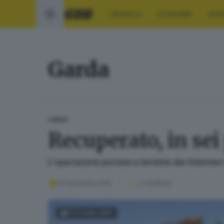
CRONACA
ECONOMIA
SPO
Garda
GARDA
Recuperato, in sei
L'operazione portata a termine dai Volontari
03 dicembre 2016
2
' di lettura
FOTOGALLERY