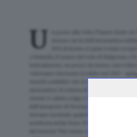
U
n pezzo alla volta, l’hanno tirato su.
stormo caccia dell’aeronautica milita
1951 di fronte a Lazise
è stato recupe
a Volandia, il museo del volo di Malpensa, e lì 
letteralmente, un pezzo da museo, una volta 
«Avevamo rinvenuto il relitto nel 2013 - spi
riusciti a stabilire che si trattava di un cac
aeronautica. Si trattava di aerei che spesso 
esente: è caduto a lago e il pilota a bordo, Pao
dall’aeroporto di Vicenza diretto alla base di O
avevano mostrato qualche problema con il motor
sembrava andar bene. Poi il velivolo ha perso 
del tenente Tito venne recuperato pochi giorni