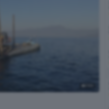
2
foto