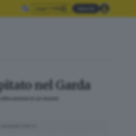
Leggi il GdB
Abbonati
pitato nel Garda
 collocazione in un museo
SUGGERITI PER TE