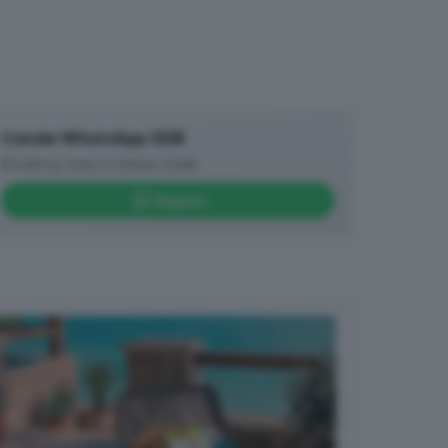
Canale WhatsApp GDB
Breaking news in tempo reale
Seguici