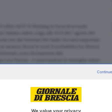
Il relitto del P-51 Mustang
in forza al secondo
re italiana
caduto a lago alle 16.55 del 7 agosto del
rato ieri dai Volontari del Garda. Ora sarà trasportato
ne saranno decise le sorti: le probabilità che diventi,
sistemato, sono decisamente alte.
ega Luca Turrini - e osservandone le immagini siamo
cia americano venduto nel primo dopoguerra alla nostra
Continue
avevano dei problemi e anche questo non ne è stato
lo Tito, morì nell’incidente» Era partito
rio al Serio: le revisioni effettuate quella mattina
e e l’impianto elettrico, ma, fino al lago, tutto
potenza e nulla ha potuto il povero pilota. Il corpo
 dopo, il suo aereo, invece, è rimasto a riposare
We value your privacy