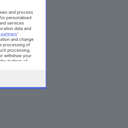
okies and process
 for personalised
and services
cation data and
 partners
’
mation and change
e processing of
such processing.
or withdraw your
 the bottom of