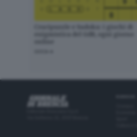
Crucipuzzle e Sudoku: i giochi di
enigmistica del GdB, ogni giorno
online
GIOCA
RUBRICHE
Cronaca
Editoriale Bresciana S.p.A.
Economia
Via Solferino 22, 25121 Brescia
Sport
Cultura e 