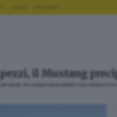
RT
CULTURA
FOTO E VIDEO
 pezzi, il Mustang preci
 del Garda. Ora sempre più probabile il suo restauro e la