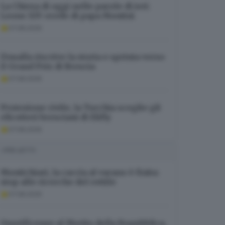
La Chiesa di oggi nelle parole di ieri:
Leone XIV erede di papa Montini
07.08.2026
Doualla riscrive la storia e sprinta verso
il Grand Prix di Brescia
07.08.2026
Protezione civile, la Turchia sceglie gli
elicotteri bresciani di Elifly
07.08.2026
I PIÙ LETTI
Montichiari, la caccia al varano è finita:
stop alle ricerche del rettile
07.08.2026
Onorificenze al Merito della Repubblica,