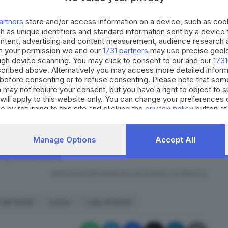
tri di profondità.
intendenza veneta e alla presenza della Guardia
artners
store and/or access information on a device, such as co
dell’idroambulanza della Croce rossa, i Volontari del
h as unique identifiers and standard information sent by a device
ontent, advertising and content measurement, audience research 
Abbiamo avuto tempo per studiarlo a dovere - racconta
h your permission we and our
1731 partners
may use precise geolo
ni di recupero. Ieri mattina è bastato calare il rov (il
ough device scanning. You may click to consent to our and our
1731
cribed above. Alternatively you may access more detailed infor
utto, ndr) e con questo agganciare le grosse cime
before consenting or to refuse consenting. Please note that som
ie il velivolo».
 may not require your consent, but you have a right to object to 
will apply to this website only. You can change your preferences 
51 è stato sollevato per blocchi
, sei pezzi diversi, che
e by returning to this site and clicking the
privacy policy
button at
mpatto con l’acqua, a quella velocità come un muro di
zi sono stati caricati su camion giunti a Lazise
Manage Options
Accept All
pensa. Lì vedranno cosa farne, anche in base a quanto
 Soprintendenza.
RIPRODUZIONE RISERVATA © GIORNALE DI BRESCIA
i del Garda
Lazise
Lago di Garda