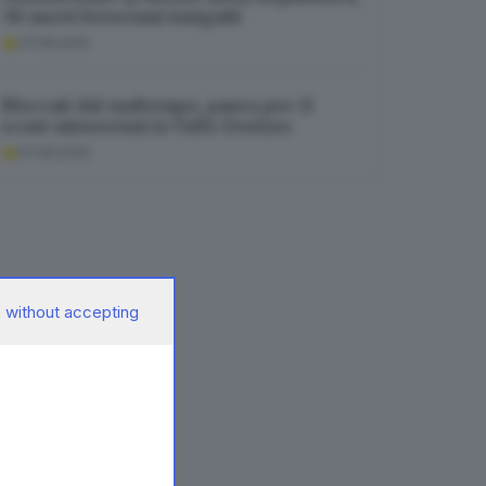
38 nuovi bresciani insigniti
07.08.2026
Bloccati dal maltempo, paura per 11
scout minorenni in Valle Dorizzo
07.08.2026
 without accepting