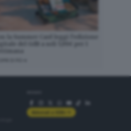
n la Summer Card leggi l’edizione
gitale del GdB a soli 5,99€ per 1
ettimana
OPRI DI PIÙ
SEGUICI
Abbonati a GDB+
rologie