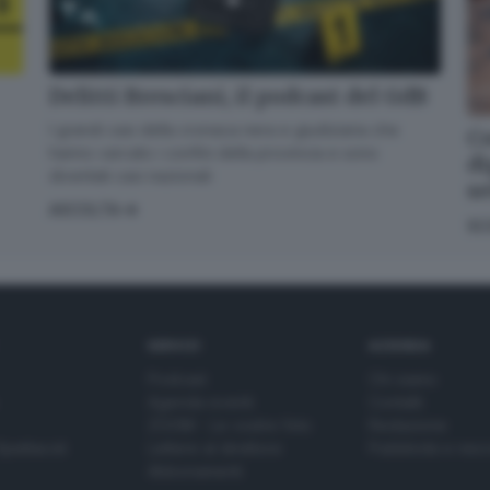
Delitti Bresciani, il podcast del GdB
I grandi casi della cronaca nera e giudiziaria che
Co
hanno varcato i confini della provincia e sono
di
diventati casi nazionali
s
ASCOLTA
SC
SERVIZI
AZIENDA
Podcast
Chi siamo
Agenda eventi
Contatti
ZOOM - Le vostre foto
Redazione
Spettacoli
Lettere al direttore
Pubblicità e nec
Abbonamenti