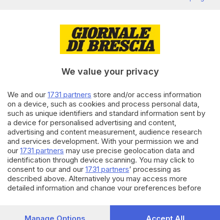
lasciato il covid, questa voglia forte e testarda di
mettere insieme le persone».
Buongiorno Brescia
La newsletter del mattino, per iniziare la
giornata sapendo che aria tira in città,
We value your privacy
provincia e non solo.
Iscriviti
We and our
1731 partners
store and/or access information
on a device, such as cookies and process personal data,
RIPRODUZIONE RISERVATA © GIORNALE DI BRESCIA
such as unique identifiers and standard information sent by
a device for personalised advertising and content,
advertising and content measurement, audience research
Generazione Smart
ex Tribunale
ARGOMENTI
and services development. With your permission we and
stampa 3D
Giovani
ks1
Lonato del Garda
our
1731 partners
may use precise geolocation data and
identification through device scanning. You may click to
consent to our and our
1731 partners
’ processing as
CONDIVIDI
described above. Alternatively you may access more
detailed information and change your preferences before
consenting or to refuse consenting. Please note that some
processing of your personal data may not require your
consent, but you have a right to object to such processing.
Manage Options
Accept All