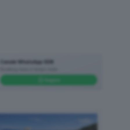
Canale WhatsApp GDB
Breaking news in tempo reale
Seguici