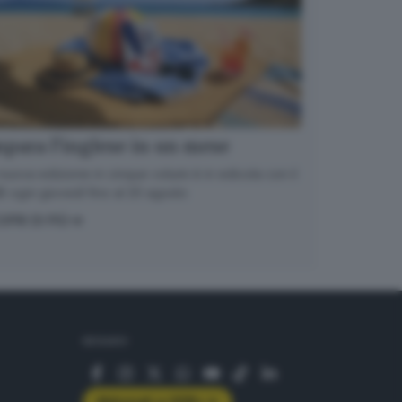
para l’inglese in un mese
nuova edizione in cinque volumi è in edicola con il
 ogni giovedì fino al 20 agosto
OPRI DI PIÙ
SEGUICI
Abbonati a GDB+