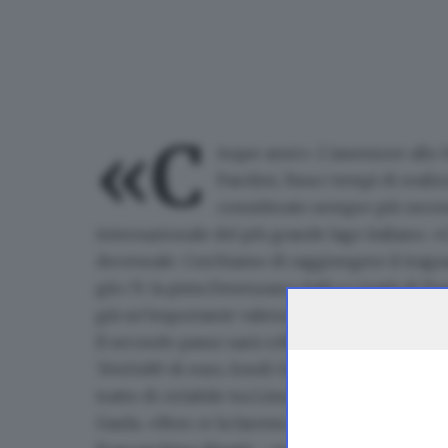
«C
inque anni». L’assessore all
Parolini, fissa i tempi di reali
considerato sempre più necessa
internazionale del più grande lago italiano. «
decennale. Cerchiamo di raggiungere il tragua
già c’è: la pista Desenzano-Salò e i tratti d
già un’importante valenza attrattiva».
Il secondo passo sarà collegare questi tratti tr
7.640.480 di euro,
fondi Odi per lo sviluppo de
tratto
di ciclabile tra Limone Nord, nella zona 
Garda
. «Non ce la faremo a inaugurarla entro