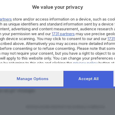
ilmente tra luglio e agosto». Un ritardo giustificato
We value your privacy
 prevede la realizzazione di poco più di due
o a sbalzo sul lago.
artners
store and/or access information on a device, such as co
ncerà in marzo, nel frattempo si è dato attuazione ad
h as unique identifiers and standard information sent by a device
sa in sicurezza della zona, con disgaggi sulle
ontent, advertising and content measurement, audience research 
h your permission we and our
1731 partners
may use precise geolo
erella a sbalzo, che sono state imbrigliate con migliaia
ough device scanning. You may click to consent to our and our
1731
re il massimo grado di sicurezza ai futuri utenti della
cribed above. Alternatively you may access more detailed infor
before consenting or to refuse consenting. Please note that som
 may not require your consent, but you have a right to object to 
will apply to this website only. You can change your preferences 
zione di altri tratti: «A disposizione - dice Parolini -
e by returning to this site and clicking the
privacy policy
button at
nno in parte per prolungare il tratto di Gargnano, che
no alla strada che sale a Tignale e in parte per il
Manage Options
Accept All
 bresciana si è fatto tanto. Molto più che sulla
ono un po’ ovunque.
RIPRODUZIONE RISERVATA © GIORNALE DI BRESCIA