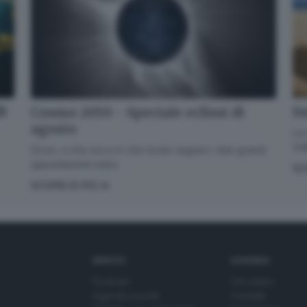
dB
Im
Cosmo 2050 - Speciale eclissi di
agosto
La 
GdB
Dove, a che ora e in che modo seguire i due grandi
appuntamenti estivi.
SC
SCOPRI DI PIÙ
SERVIZI
AZIENDA
Podcast
Chi siamo
Agenda eventi
Contatti