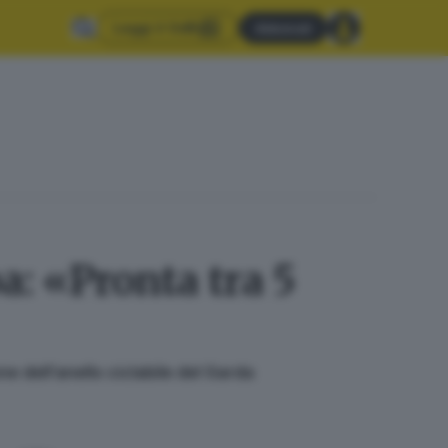
Leggi il GdB
Abbonati
a: «Pronta tra 5
e dell’anello ciclabile del Garda