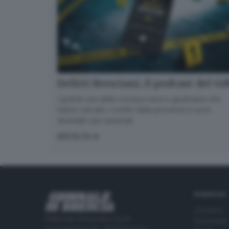
Delitti Bresciani, il podcast del G
I grandi casi della cronaca nera e giudiziaria che
hanno varcato i confini della provincia e sono
diventati casi nazionali
ASCOLTA
RUBRICHE
Cronaca
Editoriale Bresciana S.p.A.
Economia