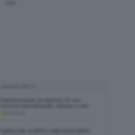
ADV
SUGGERITI PER TE
Pmi bresciane, la ripresa c’è: ora
servono investimenti, visione e rete
07.08.2026
Saluta Gut, sciatrice anticonformista,