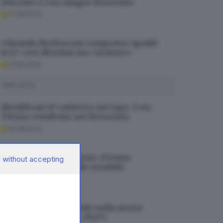
vincente e con sangue bresciano
07.08.2026
«Quando Berlusconi comprava i quadri
in tv: così diventai suo curatore»
07.08.2026
I PIÙ LETTI
Identificato il cadavere nel lago: è un
37enne residente nel Bresciano
06.08.2026
Ragazzi morti nel fosso: 63enne
 without accepting
indagato per omicidio stradale
06.08.2026
Brescia, mai così caldo nella storia:
toccato il record di +39,4°C