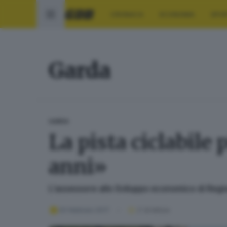
CRONACA
ECONOMIA
SPO
Garda
GARDA
La pista ciclabile
anni»
L’assessore allo Sviluppo economico di Region
20 febbraio 2017
2
' di lettura