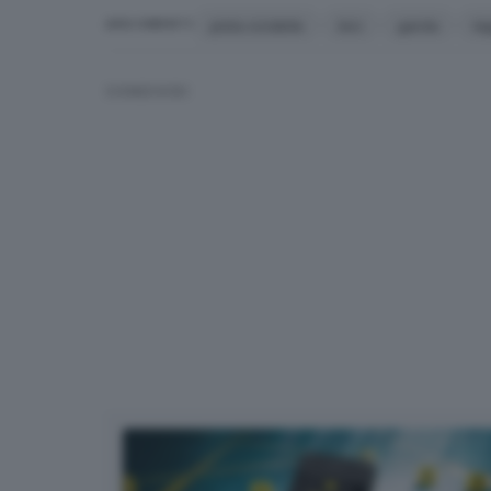
pista ciclabile
bici
garda
la
ARGOMENTI
CONDIVIDI