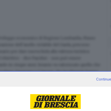
o Sviluppo economico di Regione Lombardia, Mauro
zzazione
dell’anello ciclabile del Garda
, percorso
rio per dare nuova linfa alla valenza turistica
L’obiettivo - dice Parolini - non può essere
rdo in cinque anni. Intanto va valorizzato quello che
i Toscolano, Gargnano e Limone, che localmente hanno
Continue
a loro.
A Limone si stanno investendo in questi mesi
i Comuni di confine destinati alla realizzazione del
di Capo Reamol, e la cittadina trentina di Riva del
 Pasqua, come annunciato - dice il sindaco di Limone