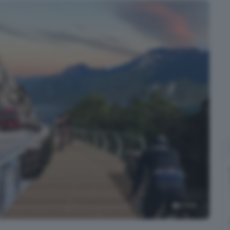
4
foto