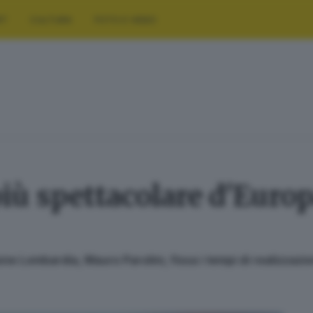
RT
CULTURA
FOTO E VIDEO
 più spettacolare d'Europ
e Lombardia, Mauro Parolini, fissa i tempi di realizzazion