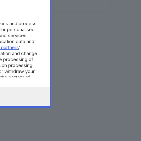
06.08.2026
okies and process
 for personalised
and services
cation data and
 partners
’
mation and change
e processing of
such processing.
or withdraw your
 the bottom of