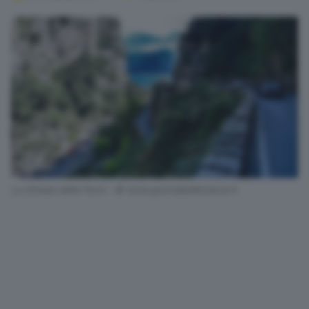
La Strada della Forra - © www.giornaledibrescia.it