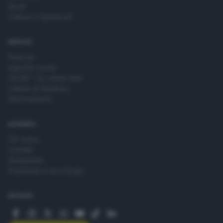
Sport
Cultura e Spettacoli
SERVIZI
Podcast
Agenda eventi
ZOOM - Le vostre foto
Lettere al direttore
Abbonamenti
AZIENDA
Chi siamo
Contatti
Redazione
Pubblicità e necrologie
SEGUICI