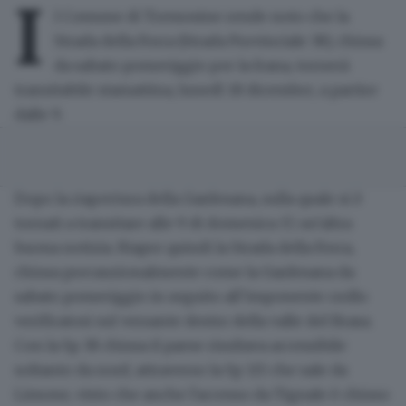
I
l Comune di Tremosine rende noto che la
Strada della Forra
(Strada Provinciale 38), chiusa
da sabato pomeriggio per la
frana
, tornerà
transitabile
stamattina
, lunedì 18 dicembre, a partire
dalle 9
.
Dopo la riapertura della Gardesana, sulla quale si è
tornati a transitare alle 9 di domenica 17, un'altra
buona notizia. Riapre quindi la Strada della Forra,
chiusa precauzionalmente come la Gardesana da
sabato pomeriggio in seguito all’imponente crollo
verificatosi sul versante destro della valle del Brasa.
Con la Sp 38 chiusa il
paese risultava accessibile
soltanto da nord
, attraverso la Sp 115 che sale da
Limone, visto che anche l'accesso da Tignale è chiuso