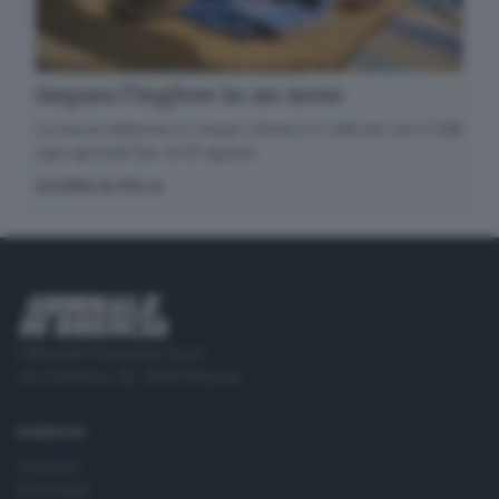
Impara l’inglese in un mese
La nuova edizione in cinque volumi è in edicola con il GdB
ogni giovedì fino al 20 agosto
SCOPRI DI PIÙ
Editoriale Bresciana S.p.A.
Via Solferino 22, 25121 Brescia
RUBRICHE
Cronaca
Economia