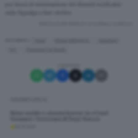
per lavori di sistemazione dei dissesti verificatisi
sulla Tignalga a fine ottobre.
RIPRODUZIONE RISERVATA © GIORNALE DI BRESCIA
frana
Strada della Forra
riapertura
ARGOMENTI
ks1
Tremosine sul Garda
CONDIVIDI
SUGGERITI PER TE
Rime ruvide e cinema horror: la «Cruel
Summer» bresciana di Noyz Narcos
06.08.2026