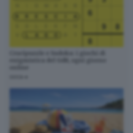
Crucipuzzle e Sudoku: i giochi di
enigmistica del GdB, ogni giorno
online
GIOCA