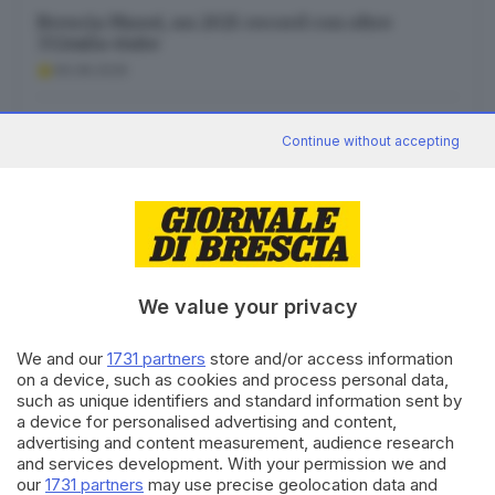
Brescia Musei, un 2025 record con oltre
332mila visite
06.08.2026
Union Brescia, i numeri di maglia: il 9 a Crespi,
Continue without accepting
Rizzo Pinna «scala»
06.08.2026
We value your privacy
Canale WhatsApp GDB
We and our
1731 partners
store and/or access information
Breaking news in tempo reale
on a device, such as cookies and process personal data,
such as unique identifiers and standard information sent by
Seguici
a device for personalised advertising and content,
advertising and content measurement, audience research
and services development. With your permission we and
our
1731 partners
may use precise geolocation data and