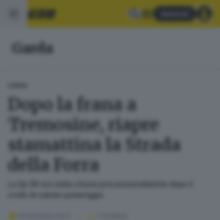
Abbonati
Garda
GARDA
Dopo la frana a
Tremosine, riapre
stamattina la Strada
della Forra
La Sp 38 era stata chiusa precauzionalmente dopo il
crollo di sabato pomeriggio
18 dicembre 2023
1
' di lettura