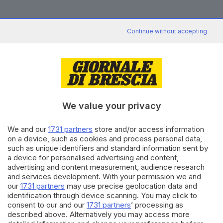
Continue without accepting
Canale WhatsApp GDB
Breaking news in tempo reale
Seguici
We value your privacy
We and our
1731 partners
store and/or access information
on a device, such as cookies and process personal data,
such as unique identifiers and standard information sent by
a device for personalised advertising and content,
advertising and content measurement, audience research
and services development. With your permission we and
our
1731 partners
may use precise geolocation data and
identification through device scanning. You may click to
consent to our and our
1731 partners
’ processing as
described above. Alternatively you may access more