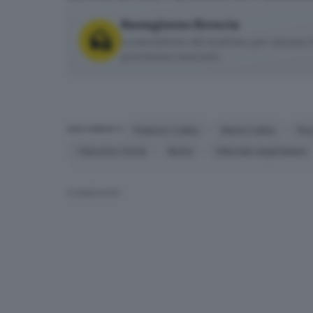
Buongiorno Brescia
La newsletter del mattino, per iniziare l
provincia e non solo.
Palazzo Callas
Maria Callas
Roy
ARGOMENTI
Giacomo Ceruti
MuSa
Vittoriale degli Italiani
CONDIVIDI