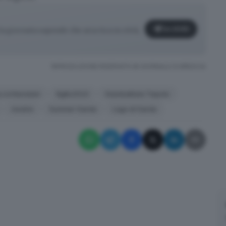
Iscriviti
a giornata sapendo che aria tira in città,
RIPRODUZIONE RISERVATA © GIORNALE DI BRESCIA
 Lichtenstein
BgBs2023
Giambattista Tiepolo
mostre
Summer Garda
Lago di Garda
✕
La newsletter del mattino, per iniziare la giornata sapendo che
aria tira in città, provincia e non solo.