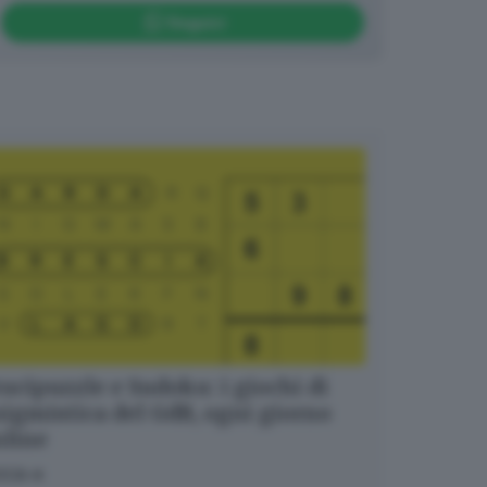
Seguici
ucipuzzle e Sudoku: i giochi di
igmistica del GdB, ogni giorno
nline
OCA