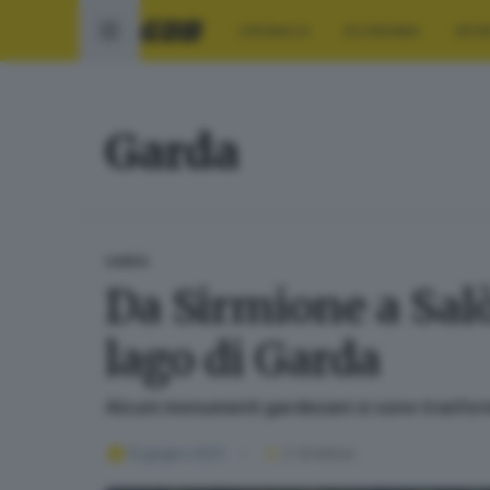
CRONACA
ECONOMIA
SPO
Garda
GARDA
Da Sirmione a Salò
lago di Garda
Alcuni monumenti gardesani si sono trasforma
12 giugno 2023
2
' di lettura