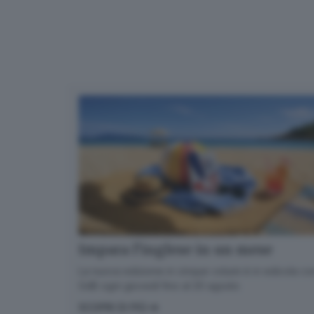
Impara l’inglese in un mese
La nuova edizione in cinque volumi è in edicola con
GdB ogni giovedì fino al 20 agosto
SCOPRI DI PIÙ