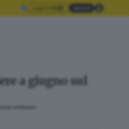
Leggi il GdB
Abbonati
ere a giugno sul
ossime settimane