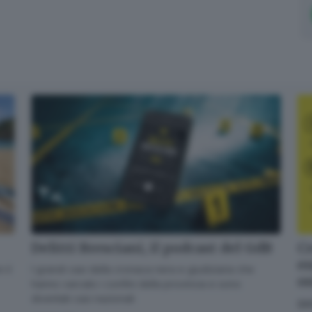
Email*
Quando invii il modulo, controlla la tua inbox per confermare
l'iscrizione
Informativa ai sensi dell’articolo 13 del Regolamento
UE 2016/679 o GDPR*
Alla mail registrata verranno inviati periodicamente messaggi di posta
elettronica contenenti le ultime notizie. Potrà interrompere in ogni momento
l'invio seguendo le istruzioni che troverà in ogni messaggio.
Clicca qui per
l'informativa estesa
Accetta ed iscriviti
Delitti Bresciani, il podcast del GdB
Cr
en
I grandi casi della cronaca nera e giudiziaria che
 il
o
hanno varcato i confini della provincia e sono
diventati casi nazionali
GI