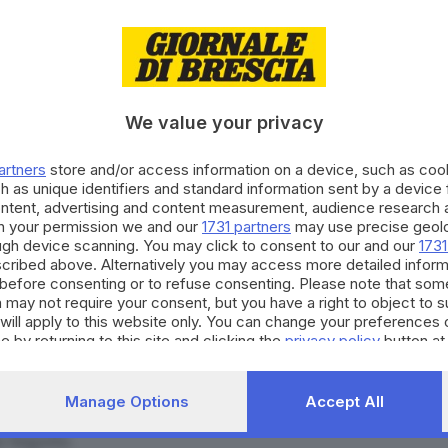
hotos International, un’esposizione creata ad hoc
ello di Desenzano, quello della nascita di Roy
e Sixties and the history of international Pop art»
si
a panoramica sull'opera di questo grande artista e
We value your privacy
artners
store and/or access information on a device, such as co
 Capitale della Cultura
sono invece le esposizioni
h as unique identifiers and standard information sent by a device
tinerario tiepolesco grazie alle undici incisioni
ontent, advertising and content measurement, audience research 
iano
Giambattista Tiepolo
che si potranno ammirare
h your permission we and our
1731 partners
may use precise geolo
ough device scanning. You may click to consent to our and our
1731
acomo Ceruti, capolavori tra Lombardia e Veneto»
,
cribed above. Alternatively you may access more detailed infor
o.
before consenting or to refuse consenting. Please note that som
 may not require your consent, but you have a right to object to 
i dalla fondazione della Civica Raccolta del Disegno,
will apply to this website only. You can change your preferences 
e su carta, con la mostra
«La passeggiata della linea,
e by returning to this site and clicking the
privacy policy
button at
o»
, allestita dal 27 maggio al 7 gennaio 2024, mentre
cora visitare fino a settembre l’esposizione a Villa
Manage Options
Accept All
mostra
«Vittorio Cini. L’ultimo Doge»
, allestita nel
o Segreto.