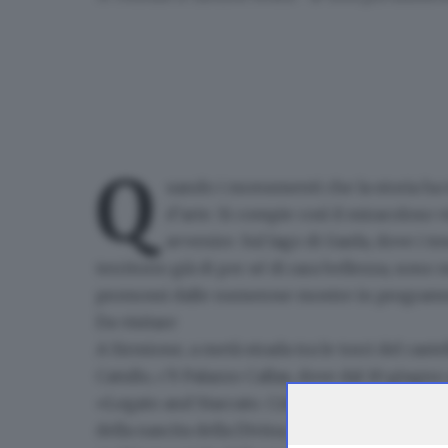
Q
uando i monumenti che la storia ha t
d’arte. Si compie così il miracoloso
v
avvenire
. Sul lago di Garda, dove i t
territorio già di per sé di rara bellezza, sono
promossi dalle numerose mostre in program
Da visitare
A Sirmione, a metà strada tra le torri del cast
Catullo, c’è Palazzo Callas, dove dal 10 giugno
«Legato and Staccato. Cristina de Middel Hom
della nascita della Divina, la Perla del Garda o