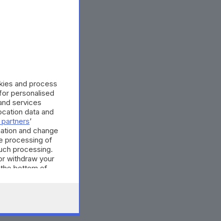
okies and process
 for personalised
and services
cation data and
 partners
’
mation and change
e processing of
such processing.
or withdraw your
 the bottom of