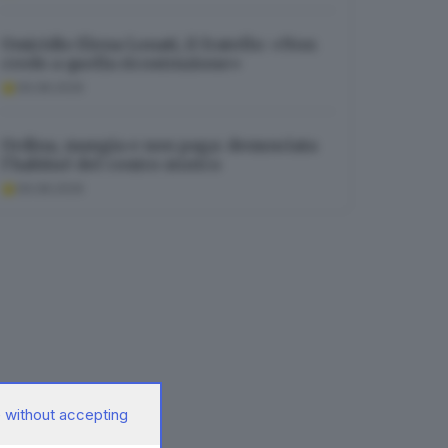
Omicidio Elena Lonati, il fratello: «Non
credo a quella ricostruzione»
09.08.2026
Ordina, mangia e non paga: denunciata
l’habitué del centro storico
09.08.2026
 without accepting