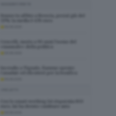
SUGGERITI PER TE
Stanze in affitto a Brescia, prezzi giù del
7,9%: la media è 478 euro
09.08.2026
Cencelli, morto a 90 anni l’uomo del
«manuale» della politica
09.08.2026
Incendio a Tignale, fiamme spente:
Canadair ed elicotteri per la bonifica
09.08.2026
I PIÙ LETTI
Con lo smart working lei risparmia 850
euro, lui ha dovuto cambiare auto
09.08.2026