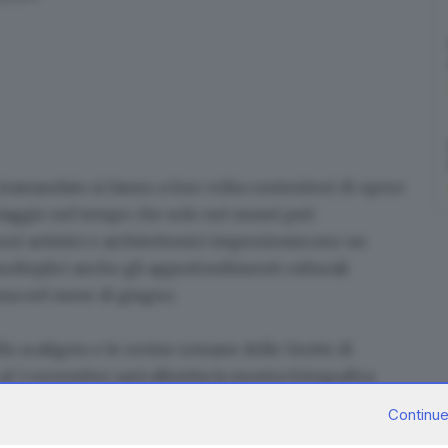
ramandato si fanno a loro volta contenitori di opere
iaggio nel tempo che solo nei musei può
esori artistici e architettonici impreziosiscono un
 molteplici anche gli approfondimenti culturali
ma nel mese di giugno.
ello scaligero e le rovine romane delle Grotte di
 al 5 novembre sarà allestita la mostra fotografica
age to Maria Callas»
. In occasione del centenario
Continue
maggia una delle sue più celebri abitanti con il lavoro