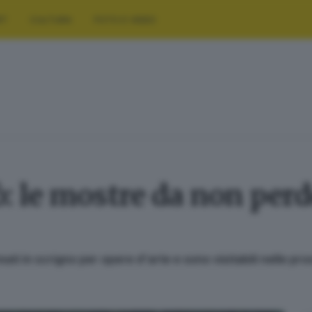
RT
CULTURA
FOTO E VIDEO
: le mostre da non perd
ti in scrigno per opere d'arte e sono visitabili nelle pr