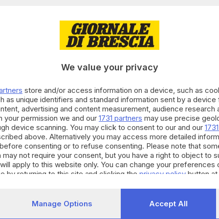
n atto dal Governo su Piano Transizione 5.0 ci lascia dec
ario di Confartigianato
Eugenio Massetti
. In particolare Ma
 Affari europei, il Pnrr, le politiche di coesione Tommaso 
We value your privacy
ecessarie per far fronte agli impegni assunti. Inoltre ap
omia Maurizio Leo, della imminente emanazione del decret
artners
store and/or access information on a device, such as co
iperammortamento. In questa difficile fase economica e co
h as unique identifiers and standard information sent by a device
ontent, advertising and content measurement, audience research 
uso Massetti -, consentire alle imprese di poter contare su
h your permission we and our
1731 partners
may use precise geolo
o per sostenere il tessuto produttivo e, conseguentemente. 
ough device scanning. You may click to consent to our and our
1731
cribed above. Alternatively you may access more detailed infor
before consenting or to refuse consenting. Please note that som
 may not require your consent, but you have a right to object to 
will apply to this website only. You can change your preferences 
e by returning to this site and clicking the
privacy policy
button at
CONTENUTO PER GLI ABBONATI
Manage Options
Accept All
Continua a l