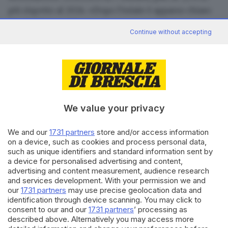
più rispetto al 2024. «Dopo l’estate è apparso chiaro
che il 2024 sarebbe stato un anno completamente
Continue without accepting
perso - ha detto il presidente di Ucimu, Riccardo Rosa
-. Gli Stati Uniti sono un mercato importante, il
timore che la nuova amministrazione possa decidere
di
attuare una nuova politica di dazi
impone un
ragionamento sulle nostre attività di
internazionalizzazione».
We value your privacy
RIPRODUZIONE RISERVATA © GIORNALE DI BRESCIA
We and our
1731 partners
store and/or access information
on a device, such as cookies and process personal data,
such as unique identifiers and standard information sent by
macchine utensili
Ucimu
Italia
ARGOMENTI
a device for personalised advertising and content,
advertising and content measurement, audience research
CONDIVIDI
and services development. With your permission we and
our
1731 partners
may use precise geolocation data and
identification through device scanning. You may click to
consent to our and our
1731 partners
’ processing as
described above. Alternatively you may access more