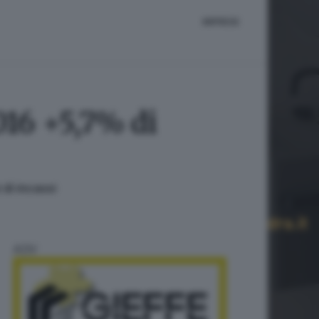
IMPRESE
016 +5,7% di
 di incassi
ADV