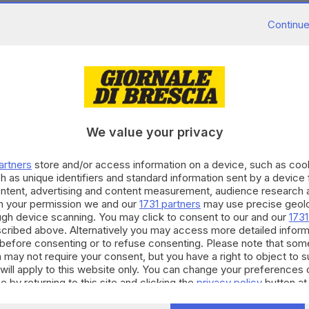
Continue
tatori, a bordo delle attrazioni più adrenaliniche.
Il
el Garda chiude il bilancio 2016 con un aumento
alzo è stato fino ai 122,87 milioni.
è detto soddisfatto:
«L'aumento dei ricavi è stato
 ha beneficiato di un rinnovato trend di crescita nel
We value your privacy
nuti dal settore Food&Beverage».
ultimi 12 mesi
, come l'inaugurazione dell'Adventure
artners
store and/or access information on a device, such as co
100 camere a tema per un totale di 15 mila metri
h as unique identifiers and standard information sent by a device
inter che ha aperto le principali attrazioni del parco
ontent, advertising and content measurement, audience research 
h your permission we and our
1731 partners
may use precise geolo
e che le attività del parco si sviluppano per tutto
ough device scanning. You may click to consent to our and our
1731
 nientemeno che dal pilota di MotoGp, Iannone
.
cribed above. Alternatively you may access more detailed infor
before consenting or to refuse consenting. Please note that som
 Merlin Entertainments conta un patrimonio di 104
 may not require your consent, but you have a right to object to 
ile ricavato nel corso del 2016.
will apply to this website only. You can change your preferences 
e by returning to this site and clicking the
privacy policy
button at
i di redditività, la società prevede per il 2017 un
degli ingenti investimenti profusi per migliorare il