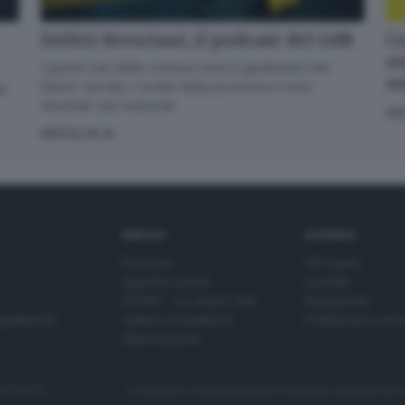
Delitti Bresciani, il podcast del GdB
Cr
en
I grandi casi della cronaca nera e giudiziaria che
o
hanno varcato i confini della provincia e sono
di
diventati casi nazionali
GI
ASCOLTA
SERVIZI
AZIENDA
Podcast
Chi siamo
Agenda eventi
Contatti
ZOOM - Le vostre foto
Redazione
Spettacoli
Lettere al direttore
Pubblicità e nec
Abbonamenti
272770173
Condizioni di abbonamento
Condizioni generali del 