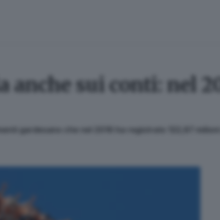
a anche sui conti: nel 2
imenti gardesano che nel 2016 ha registrato 122,87 milioni