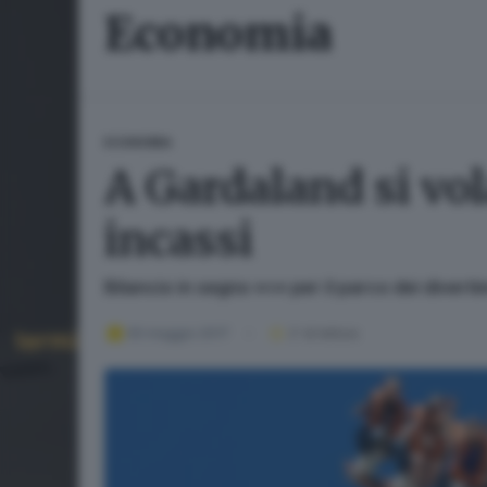
Economia
ECONOMIA
A Gardaland si vol
incassi
Bilancio in segno «+» per il parco dei divert
30 maggio 2017
2
' di lettura