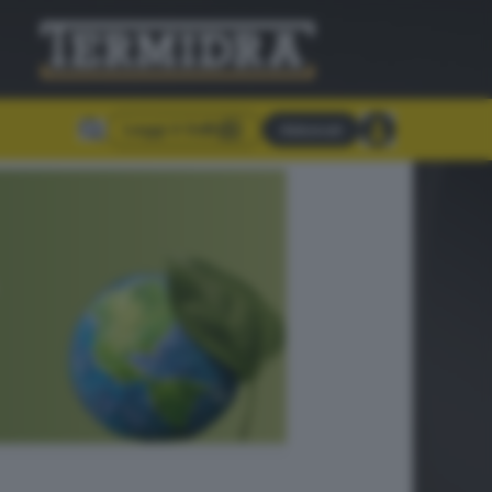
Leggi il GdB
Abbonati