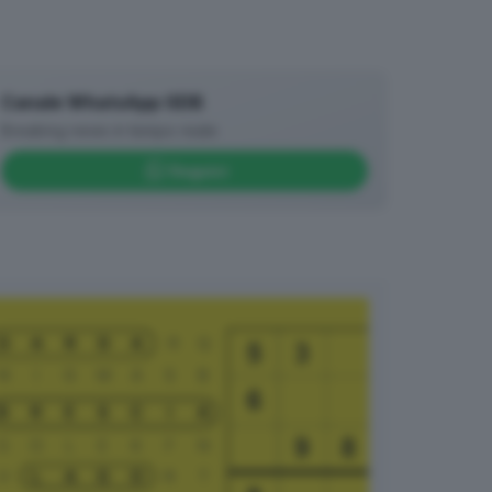
Canale WhatsApp GDB
Breaking news in tempo reale
Seguici