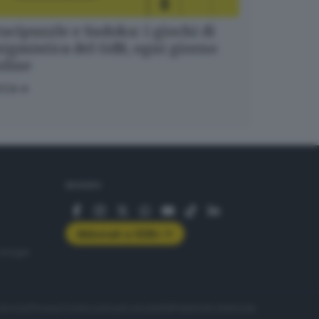
ucipuzzle e Sudoku: i giochi di
igmistica del GdB, ogni giorno
nline
OCA
SEGUICI
Abbonati a GDB+
rologie
servizio
Privacy
Cookie policy
Accessibilità
Pubblicità elettorale