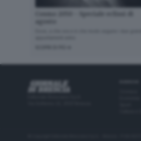
Cosmo 2050 - Speciale eclissi di
agosto
Dove, a che ora e in che modo seguire i due gran
appuntamenti estivi.
SCOPRI DI PIÙ
RUBRICHE
Cronaca
Editoriale Bresciana S.p.A.
Economia
Via Solferino 22, 25121 Brescia
Sport
Cultura e 
© Copyright Editoriale Bresciana S.p.A. - Brescia - P.IVA 00