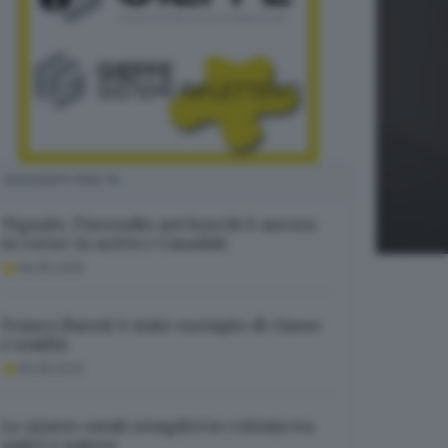
SUGGERITI PER TE
Tignale, l’incendio nei boschi è ancora
in corso: in arrivo i Canadair
08.08.2026
Franco Baresi è stato esempio di classe
e umiltà
08.08.2026
Le nostre estati semplici in colonia tra
amici e natura