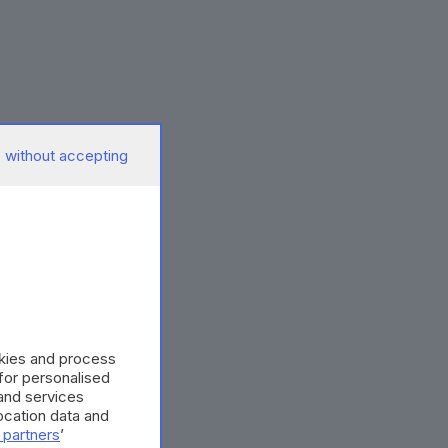
 without accepting
okies and process
 for personalised
and services
cation data and
 partners
’