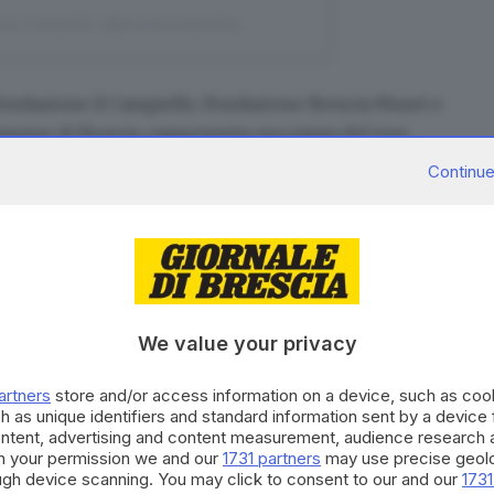
emio Campiello (@premiocampiello)
Fondazione il Campiello, Fondazione Brescia Musei e
Comune di Brescia, rappresenta una tappa del tour
ista, che durante l’estate toccherà le principali città
Continue
 premio carriera
We value your privacy
 nel prestigioso spazio del Capitolium, nel Parco
’incontro con i cinque autori finalisti: una serata fra
artners
store and/or access information on a device, such as co
h as unique identifiers and standard information sent by a device
n un rodato format che spazia fra musica e teatro,
ontent, advertising and content measurement, audience research 
le opere in concorso, a cura di
Giuseppe Cederna
,
h your permission we and our
1731 partners
may use precise geolo
ough device scanning. You may click to consent to our and our
1731
Alessandra Tedesco, giornalista culturale di Radio24,