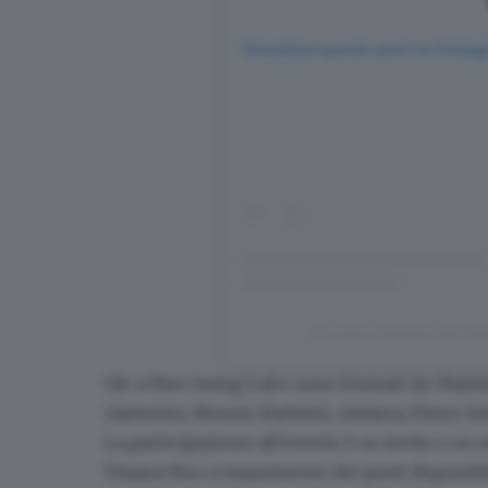
Visualizza questo post su Insta
Un post condiviso da Pr
Gli «Oltre Swing Lab» sono formati da: Massim
clarinetto; Nunzio Barbieri, chitarra; Pierre 
La partecipazione all’evento è su invito o su r
Umana
fino a esaurimento dei posti disponibil