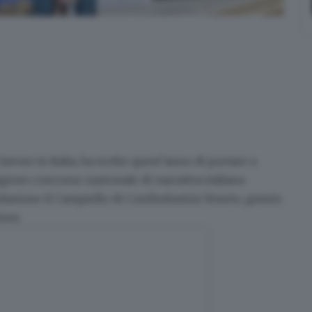
 lavoro in Italia, ha scelto quest’anno di portare a
tigioso
concorso nazionale di narrativa italiana
azione il Campiello di Confindustria Veneto, giunto
tner.