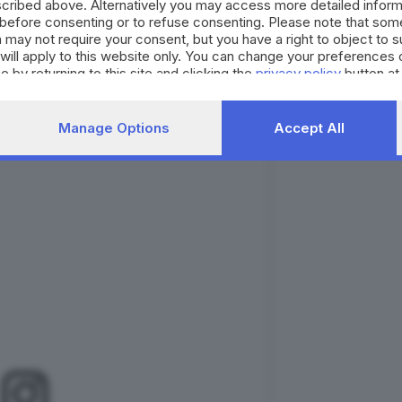
cribed above. Alternatively you may access more detailed infor
to «Oltre Swing Lab».
before consenting or to refuse consenting. Please note that som
 may not require your consent, but you have a right to object to 
will apply to this website only. You can change your preferences 
la serata di presentazione, selezionati lo scorso 29
e by returning to this site and clicking the
privacy policy
button at
on «Storia di un’amicizia» (Quodlibet),
Marcello Fois
ia Parrella
con «La ragazzina» (Feltrinelli),
Alcide
Manage Options
Accept All
Varvello
, con «La vita sempre» (Guanda).