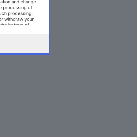
mation and change
e processing of
such processing.
or withdraw your
 the bottom of