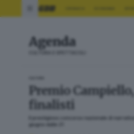
CRONACA
ECONOMIA
SPO
Agenda
CULTURA E SPETTACOLI
CULTURA
Premio Campiello, 
finalisti
Il prestigioso concorso nazionale di narrativ
giugno dalle 21