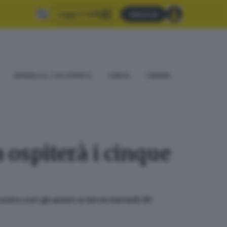
Leggi il GdB
Abbonati
SEGNALA IL TUO EVENTO
CERCA
CINEMA
 ospiterà i cinque
ntro con gli autori si terrà martedì 30