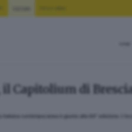
RT
CULTURA
FOTO E VIDEO
HOME
il Capitolium di Brescia
a italiana contemporanea è giunto alla 64^ edizione. L’inco