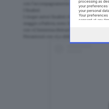
processing as des
con l’accompagnamento musicale del quartet
your preferences 
I finalisti
your personal data
Your preferences 
I cinque autori finalisti che parteciperanno al
consent at any tim
maggio a Padova, sono:
Ermanno Cavazzoni
c
the webpage.
con «L’immensa distrazione» (Einaudi),
Valer
Pierantozzi
con «Lo sbilico» (Einaudi),
Elena 