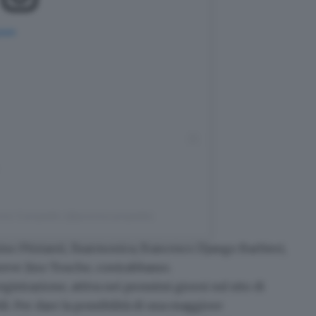
gram
emio Campiello (@premiocampiello)
o Pitzianti, fisarmonica; Francesco Django Barbieri,
Steeve Jino Touche, contrabbasso.
egistrazione, attiva nei prossimi giorni sul
sito di
i. Per dare la possibilità di una maggiore