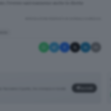
to, l’evento sarà trasmesso anche in diretta
RIPRODUZIONE RISERVATA © GIORNALE DI BRESCIA
escia
Iscriviti
facciamo il punto, tra cronaca e novità