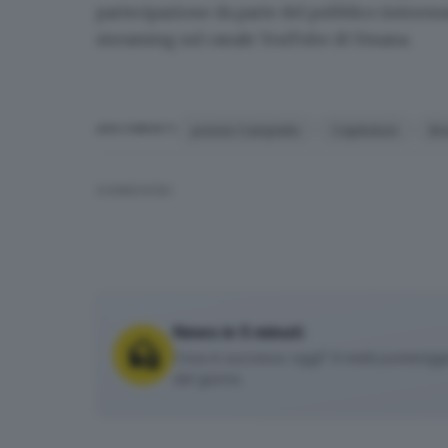
partecipazione da parte del pubblico interessa
streaming sul
canale YouTube di Umana
.
premio Campiello
Capitolium
Br
ARGOMENTI
CONDIVIDI
News in 5 minuti
Cosa è successo oggi? A metà pomeriggio 
del giorno.