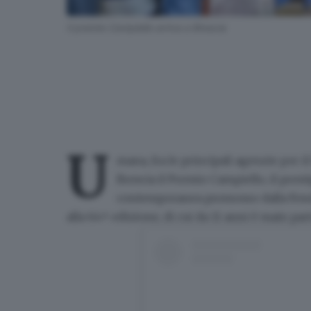
Il premio Campiello arriva a Brescia
U
mana, fra le principali agenzie per il
Brescia il
Premio Campiello
, il pres
contemporanea
promosso dalla Fond
alla
64^ edizione
, di cui da 11 anni è main par