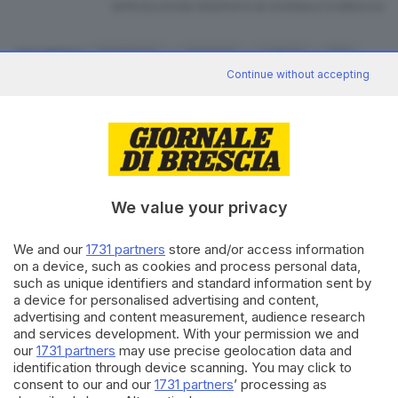
RIPRODUZIONE RISERVATA © GIORNALE DI BRESCIA
Vantiniano
memoria
cultura
ks1
ARGOMENTI
Continue without accepting
cimitero
apertura
mostra
Brescia
Brescia
CONDIVIDI
We value your privacy
SUGGERITI PER TE
✕
We and our
1731 partners
store and/or access information
A fuoco due auto e un furgone a Marone, si
on a device, such as cookies and process personal data,
Cosa è successo oggi? A
sospetta un gesto intenzionale
such as unique identifiers and standard information sent by
metà pomeriggio
a device for personalised advertising and content,
07.08.2026
facciamo il punto, tra
advertising and content measurement, audience research
cronaca e novità del
and services development. With your permission we and
giorno.
our
1731 partners
may use precise geolocation data and
Tre incendi nella notte nel Bresciano: roghi a
identification through device scanning. You may click to
Cologne, Botticino e Torbole
consent to our and our
1731 partners
’ processing as
Email*
07.08.2026