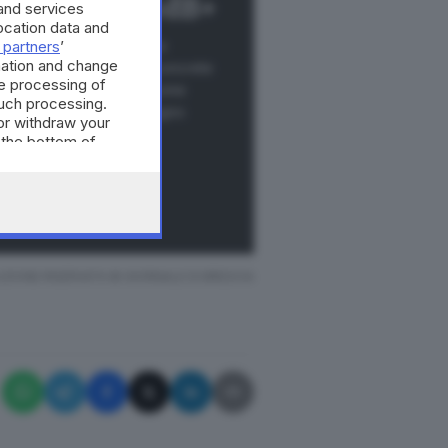
eggere con GdB+
and services
cation data and
 partners
’
e: nuovi contenuti, nuove
mation and change
più servizi e più azioni concrete
e processing of
e tu di vivere il Giornale come
such processing.
noscenza, dialogo e impegno
or withdraw your
 the bottom of
Ù
ACCEDI
ZIONE RISERVATA © GIORNALE DI BRESCIA
roplani e poi come modella,