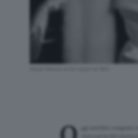
Marilyn Monroe sul red carpet nel 1954
O
ggi avrebbe compiuto 
cinica gioia del cinema 