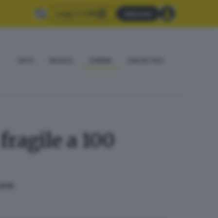
Leggi il GdB
Abbonati
ARTE
MUSICA
CINEMA
DIALÈKTIKA
fragile a 100
 pop