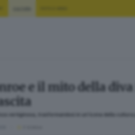
RT
CULTURA
FOTO E VIDEO
oe e il mito della diva 
ascita
nza vertiginosa, trasformandosi in un’icona della cultura
2026
3
' di lettura