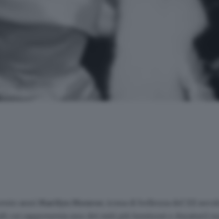
cento anni
Marilyn Monroe
, icona di bellezza del XX secol
(di cui rappresenta uno dei miti più luminosi e duraturi) n