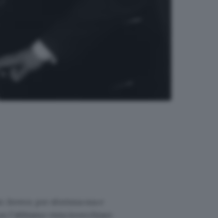
o. Invece, per sfortuna sua e
on l’abbiamo vista invecchiare: