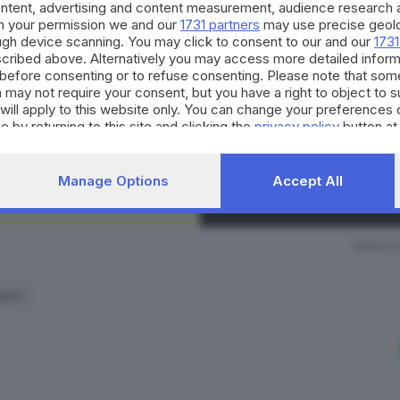
Continua a l
ontent, advertising and content measurement, audience research 
h your permission we and our
1731 partners
may use precise geolo
ough device scanning. You may click to consent to our and our
1731
La nostra community si evolv
cribed above. Alternatively you may access more detailed infor
occasioni di partecipazione, 
before consenting or to refuse consenting. Please note that som
per il territorio. Decidi anch
 may not require your consent, but you have a right to object to 
strumento quotidiano di co
will apply to this website only. You can change your preferences 
civico.
e by returning to this site and clicking the
privacy policy
button at
SCOPRI DI PI
Manage Options
Accept All
RIPRODU
anni
po aver lavorato prima come operaia in una fabbrica di ae