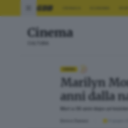
CRONACA
ECONOMIA
SPO
Cinema
CULTURA
CINEMA
Marilyn Monr
anni dalla n
Morì a 36 anni dopo un’esiste
Enrico Danesi
01 giugno 