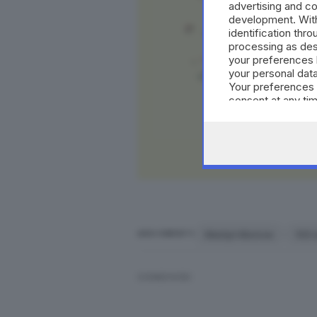
advertising and c
development. Wit
identification thr
processing as des
your preferences 
your personal data
Your preferences 
consent at any tim
the webpage.
Marilyn Monroe
100 
ARGOMENTI
CONDIVIDI
Una celebre foto della diva
Al cinema, Norma Jeane arriva do