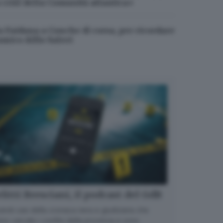
a crisi della Comunità atlantica»
a Faidana a Conche di corsa, per ricordare
’amico Alfio Saleri
litti Bresciani, il podcast del GdB
randi casi della cronaca nera e giudiziaria che
no varcato i confini della provincia e sono