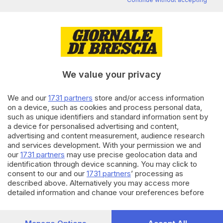
Canale WhatsApp GDB
Breaking news in tempo reale
Seguici
We value your privacy
We and our
1731 partners
store and/or access information
on a device, such as cookies and process personal data,
such as unique identifiers and standard information sent by
a device for personalised advertising and content,
advertising and content measurement, audience research
and services development. With your permission we and
our
1731 partners
may use precise geolocation data and
identification through device scanning. You may click to
consent to our and our
1731 partners
’ processing as
described above. Alternatively you may access more
detailed information and change your preferences before
consenting or to refuse consenting. Please note that some
Cosmo 2050 - Speciale eclissi di agosto
processing of your personal data may not require your
consent, but you have a right to object to such processing.