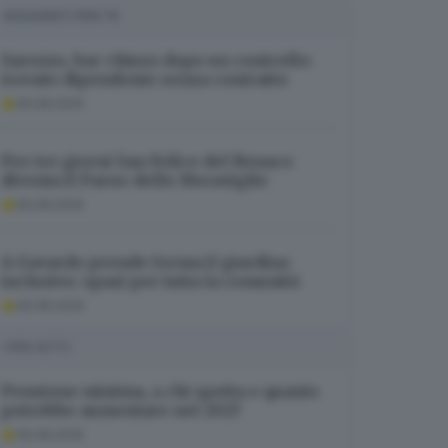
SUGGERITI PER TE
Sarezzo, bar chiuso dopo un controllo:
trovato dipendente senza contratto
06.08.2026
Per tre giorni San Felice del Benaco
diventa il Paese delle Meraviglie
06.08.2026
A Gavardo prende forma il giardino
inclusivo: spazi per tutta la comunità
06.08.2026
I PIÙ LETTI
Pensione minima, a chi spetta e quanto
potrebbe aumentare nel 2027
06.08.2026