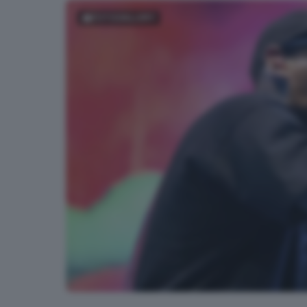
FOTOGALLERY
A Festa Radio BigMama, Speranza e Noyz Narcos