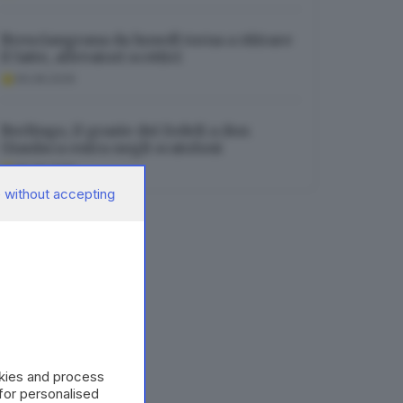
Bresciangrana da lunedì torna a ritirare
il latte, allevatori scettici
06.08.2026
Berlingo, il grazie dei fedeli a don
Gianluca entra negli scatoloni
06.08.2026
 without accepting
okies and process
 for personalised