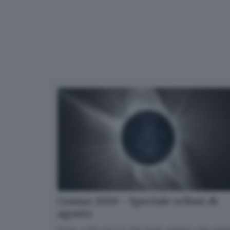
Cosmo 2050 - Speciale eclissi di
agosto
Dove, a che ora e in che modo seguire i due gran