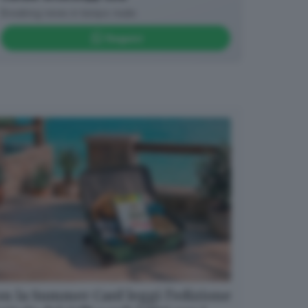
Breaking news in tempo reale
Seguici
n la Summer Card leggi l’edizione