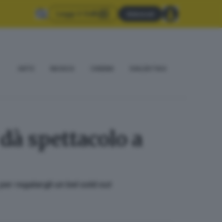
Leggi il GdB
Abbonati
ARTE
MUSICA
CINEMA
DIALÈKTIKA
dà spettacolo a
per regalargli un bel sold out