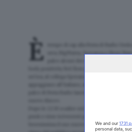
È
tempo di rap alla
Festa di Radio Onda
sera,
BigMama, Speranza e Noyz Nar
palco alcuni dei suoi brani più famosi
body positivity. Bel flow per la cantante camp
un’ora, al collega Speranza. Il casertano infiam
appoggiano all’italiano, al napoletano e al fran
palco di Festa Radio lancia un nuovo album: 
nuovo disco».
Dopo le 22.30 a salire sul palco è il protagoni
punk e rime irriverent
i per il rapper che lo 
We and our
1731 p
Serenissima il suo nuovo album «Veleno». Il r
personal data, suc