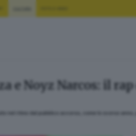
RT
CULTURA
FOTO E VIDEO
 e Noyz Narcos: il rap 
uito nel ritmo dal pubblico accorso, come lo scorso anno, 