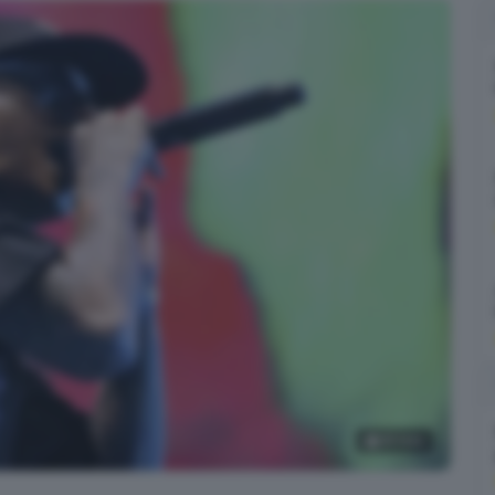
16
foto