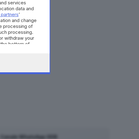
and services
cation data and
 partners
’
mation and change
e processing of
such processing.
or withdraw your
 the bottom of
Canale WhatsApp GDB