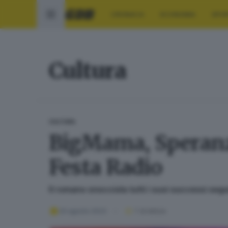
CRONACA
ECONOMIA
SPO
Cultura
CULTURA
BigMama, Speranza
Festa Radio
Il romano snocciola tutti i suoi successi seg
20 agosto 2023
1
' di lettura