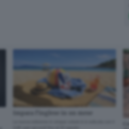
Email*
Quando invii il modulo, controlla la tua inbox per confermare
l'iscrizione
Informativa ai sensi dell’articolo 13 del Regolamento
UE 2016/679 o GDPR*
Alla mail registrata verranno inviati periodicamente messaggi di posta
elettronica contenenti le ultime notizie. Potrà interrompere in ogni momento
l'invio seguendo le istruzioni che troverà in ogni messaggio.
Clicca qui per
l'informativa estesa
Accetta ed iscriviti
Impara l’inglese in un mese
La nuova edizione in cinque volumi è in edicola con il
Co
GdB ogni giovedì fino al 20 agosto
di