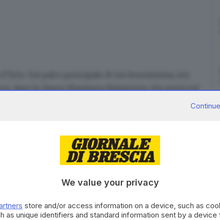
 d’Urto
. Sul palco principale di via Serenissima, ieri
cos
. Apre le danze Marianna Mammone che porta sul
, ricchi di testi che supportano il suo messaggio di
Continue
ana che scalda il pubblico e lo consegna, dopo quasi
ma i tanti sotto il palco con le sue rime che si
cese. Il rapper, che all’anagrafe fa Ugo Scicolone, sul
«Finalmente dopo due anni difficili usciremo con un
sta della serata, ovvero il rapper Noyz Narcos.
Rock,
We value your privacy
scorso anno aveva presentato proprio in via
artners
store and/or access information on a device, such as co
omano snocciola tutti i suoi successi seguito nel
h as unique identifiers and standard information sent by a device