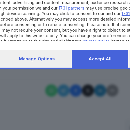
o, per regalargli un bel sold out.
ontent, advertising and content measurement, audience research 
h your permission we and our
1731 partners
may use precise geolo
ough device scanning. You may click to consent to our and our
1731
cribed above. Alternatively you may access more detailed infor
Iscriviti
a giornata sapendo che aria tira in città,
before consenting or to refuse consenting. Please note that som
 may not require your consent, but you have a right to object to 
will apply to this website only. You can change your preferences 
e by returning to this site and clicking the
privacy policy
button at
RIPRODUZIONE RISERVATA © GIORNALE DI BRESCIA
Manage Options
Accept All
cos
BigMama
Speranza
concerto
✕
La newsletter del mattino, per iniziare la giornata sapendo che
aria tira in città, provincia e non solo.