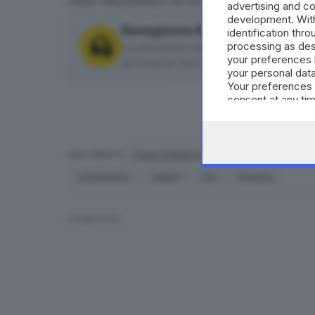
ritmo dal pubblico accorso, come lo scorso ann
advertising and c
development. Wit
Buongiorno Brescia
identification thr
processing as des
La newsletter del mattino, per iniziare l
your preferences 
provincia e non solo.
your personal data
Your preferences 
consent at any tim
the webpage.
Festa di Radio Onda d’Urto
Noyz Nar
ARGOMENTI
recensione
rapper
ks1
Brescia
CONDIVIDI