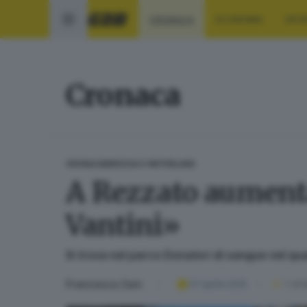
CRONACA
ECONOMIA
SPO
Cronaca
CRONACA
BRESCIA E HINTERLAND
A Rezzato aumenta 
Vantini»
Si trova nel parco Donatori di sangue nel quar
Francesca Zani
07 aprile 2025
1
' di 