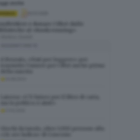
eggi anche
03.01.2025
RONACA
ondividere e donare i libri: dalle
iblioteche al «bookcrossing»
i
Stefano Zanotti
SUGGERITI PER TE
A Rezzato, «Nati per leggere» per
trasmette l’amore per i libri anche prima
della nascita
24.08.2023
Laterza: «C’è futuro per il libro di carta,
ma la politica ci aiuti»
27.02.2025
Giochi da tavolo, oltre 1.000 persone alla
«24 ore ludica» di Concesio