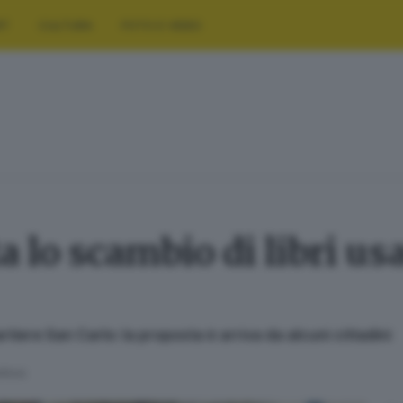
RT
CULTURA
FOTO E VIDEO
lo scambio di libri usat
tiere San Carlo: la proposta è arriva da alcuni cittadini
lettura