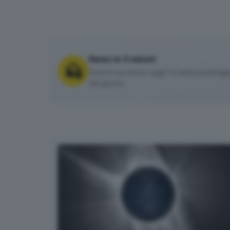
News in 5 minuti
Cosa è successo oggi? A metà pomeriggio 
del giorno.