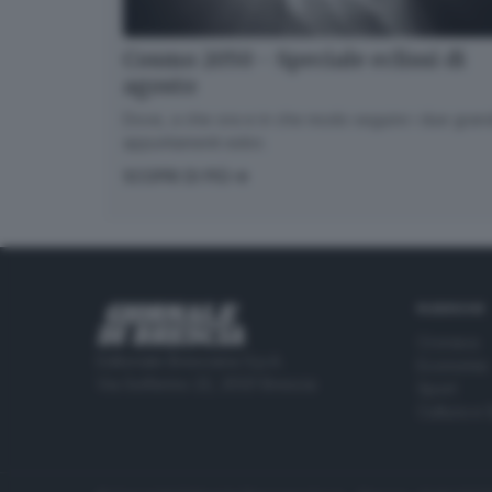
Cosmo 2050 - Speciale eclissi di
agosto
Dove, a che ora e in che modo seguire i due gran
appuntamenti estivi.
SCOPRI DI PIÙ
RUBRICHE
Cronaca
Editoriale Bresciana S.p.A.
Economia
Via Solferino 22, 25121 Brescia
Sport
Cultura e 