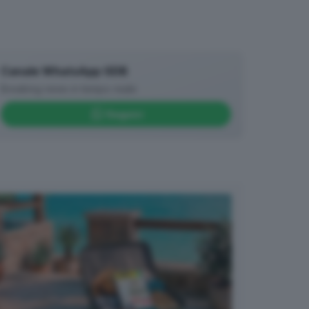
Canale WhatsApp GDB
Breaking news in tempo reale
Seguici