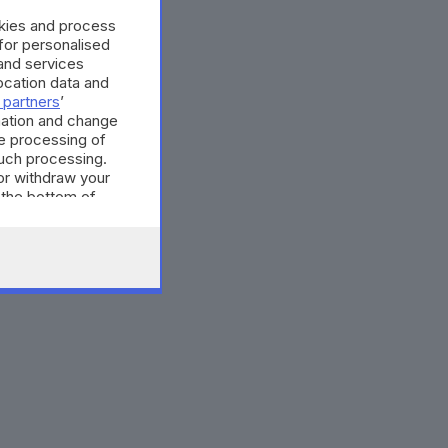
okies and process
 for personalised
and services
cation data and
 partners
’
mation and change
e processing of
such processing.
or withdraw your
 the bottom of