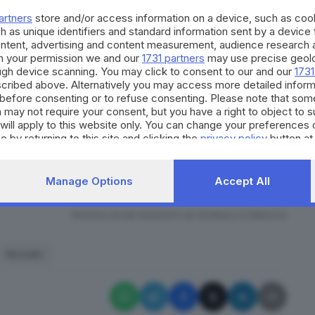
artners
store and/or access information on a device, such as co
 in cui
è possibile prendere un libro che attira la
h as unique identifiers and standard information sent by a device
 piccolo gesto per condividere storie, emozioni e
ontent, advertising and content measurement, audience research 
zi, racconti, poesie, albi illustrati per bambini.
h your permission we and our
1731 partners
may use precise geolo
ough device scanning. You may click to consent to our and our
1731
azione di scambio: c’è fiducia, esercizio di
cribed above. Alternatively you may access more detailed infor
di autogestione
.
before consenting or to refuse consenting. Please note that som
 may not require your consent, but you have a right to object to 
will apply to this website only. You can change your preferences 
o di chi vive e attraversa questo luogo», commenta
e by returning to this site and clicking the
privacy policy
button at
lunedì lo studente della Vantini Marco Cerlini
si
etta e di implementarli. In campo ci sono anche
Manage Options
Accept All
 la biblioteca.
RIPRODUZIONE RISERVATA © GIORNALE DI BRESCIA
Rezzato