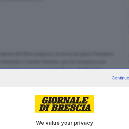
casetta del libro sospeso: si trova nel parco Donatori
à chiamata «Casetta Vantini»
per la vicinanza con
 in seguito a una proposta di alcuni cittadini che
lto volentieri. Le casette già presenti in paese si
Continue
ciplina, e in via Catanea al civico 24. Nella biblioteca
scaffale per doni e scambi.
blioteche al «bookcrossing»
We value your privacy