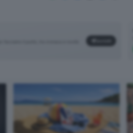
Iscriviti
facciamo il punto, tra cronaca e novità
✕