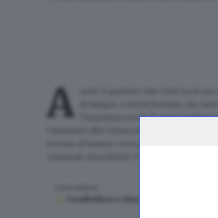
A
nche il quartiere San Carlo ha la sua 
di Sangue, a sud di Rezzato, che sar
l’omonima scuola
. È stata installata
l’assessore alla Cultura Anna Bertolino ha acco
trovano al lavatoio vicino alla PinAC, in via Dis
comunale Anna Frank c’è invece uno speciale 
LEGGI ANCHE
Condividere e donare i libri: dalle bi