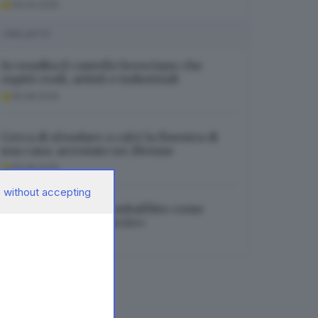
09.04.2025
I PIÙ LETTI
In vendita il castello bresciano che
ospitò reali, artisti e industriali
05.08.2026
Cerca di sfondare a calci la finestra di
una casa: arrestato un 28enne
05.08.2026
 without accepting
Bovegno, stanze in subaffitto come
«centrale dello spaccio»
05.08.2026