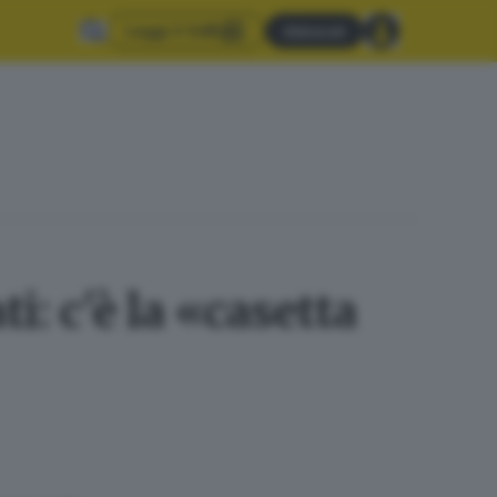
Leggi il GdB
Abbonati
i: c'è la «casetta