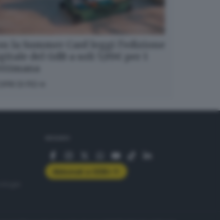
n la Summer Card leggi l’edizione
gitale del GdB a soli 5,99€ per 1
ettimana
OPRI DI PIÙ
SEGUICI
Abbonati a GDB+
rologie