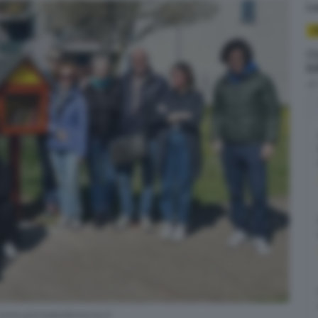
L
C
C
b
d
www.giornaledibrescia.it