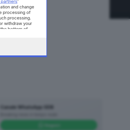
 partners
’
mation and change
e processing of
such processing.
or withdraw your
 the bottom of
Canale WhatsApp GDB
Breaking news in tempo reale
Seguici