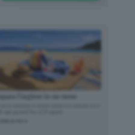
para l’inglese in un mese
nuova edizione in cinque volumi è in edicola con il
 ogni giovedì fino al 20 agosto
OPRI DI PIÙ