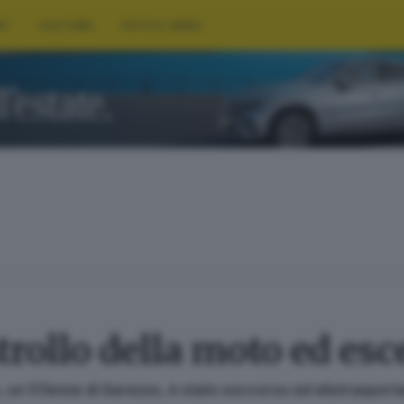
RT
CULTURA
FOTO E VIDEO
rollo della moto ed esce
, un 57enne di Sarezzo, è stato soccorso ed elistrasportat