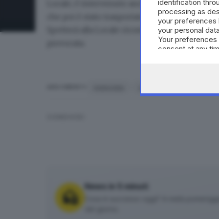
identification thr
Locale, è intervenuto anche l’elisoccorso. Il 
processing as des
che poi è stato
trasportato all’ospedale Civile 
your preferences 
Spetterà alla Locale ricostruire la dinamica de
your personal data
Your preferences 
provocata.
consent at any tim
the webpage.
motocista
elisoccorso
Mura
ARGOMENTI
CONDIVIDI
News in 5 minuti
Cosa è successo oggi? A metà pomeriggio 
del giorno.