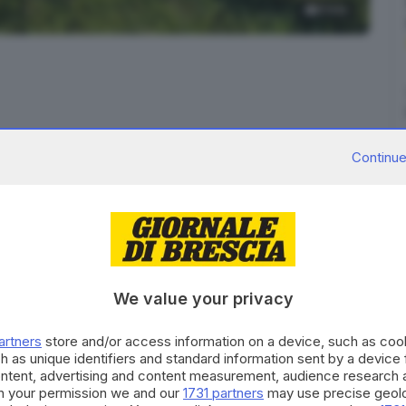
5
foto
dente a Mura, motociclista esce di strada
Continue
i di Mura. Un motociclista, per cause ancora in corso
o ed è uscito di strada
finendo sotto il guardrail
.
ercorrendo la Sp3 da Casto in direzione di Vestone e
 Non risultano, infatti, altri mezzi coinvolti. Secondo
ungo all’altezza della curva, finendo nella ghiaia. A
We value your privacy
lata fino al guardrail dove, per l’impatto, il
sull’asfalto per
una decina di metri
artners
store and/or access information on a device, such as co
h as unique identifiers and standard information sent by a device
ontent, advertising and content measurement, audience research 
te. Sul posto oltre alla pattuglia della Polizia
h your permission we and our
1731 partners
may use precise geolo