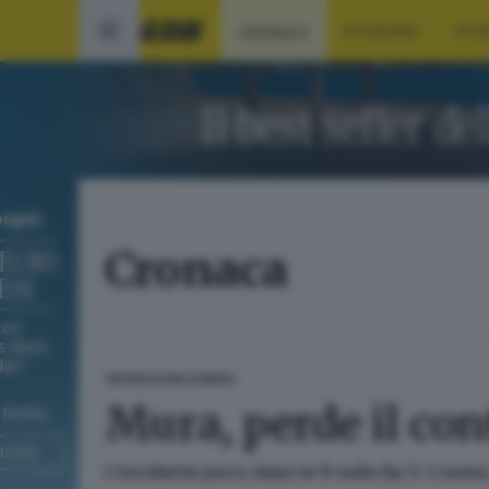
CRONACA
ECONOMIA
SPO
Cronaca
CRONACA
VALSABBIA
Mura, perde il cont
L’incidente poco dopo le 9 sulla Sp 3. L’uomo