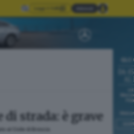
Leggi il GdB
Abbonati
 di strada: è grave
o al Civile di Brescia