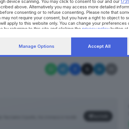
ough device scanning. You may click to consent to our and our
1731
personale del 118 ha prestato le prime cure all’uomo
cribed above. Alternatively you may access more detailed infor
di Brescia
. Le sue condizioni sono molto serie.
before consenting or to refuse consenting. Please note that som
ll’uscita di strada e accertare le cause che l’hanno
 may not require your consent, but you have a right to object to 
will apply to this website only. You can change your preferences 
e by returning to this site and clicking the
privacy policy
button at
RIPRODUZIONE RISERVATA © GIORNALE DI BRESCIA
Manage Options
Accept All
Iscriviti
facciamo il punto, tra cronaca e novità