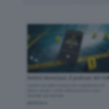
Delitti Bresciani, il podcast del G
I grandi casi della cronaca nera e giudiziaria che
hanno varcato i confini della provincia e sono
diventati casi nazionali
ASCOLTA