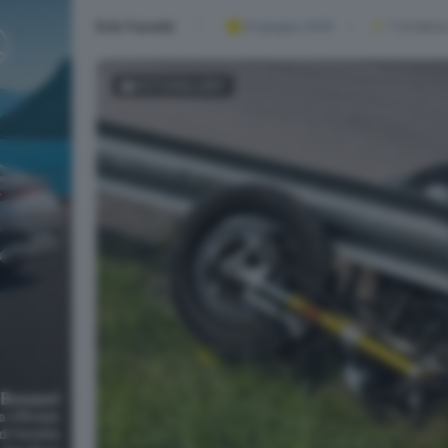
Erik Fanetti
01 giugno 2025
1
' di lettur
FOTOGALLERY