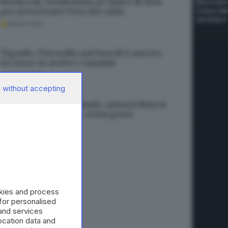
Berlucchi, vendemmia al chiaro di luna
per preservare l’uva dal caldo
08.08.2026
Tignale, l’incendio nei boschi è ancora
in corso: in arrivo i Canadair
08.08.2026
 without accepting
Incidente in tangenziale, motociclista si
incastra nel lunotto: resta grave
08.08.2026
okies and process
 for personalised
and services
cation data and