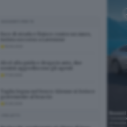
SUGGERITI PER TE
Esce di strada e finisce contro un muro,
turista soccorso a Lavenone
19.06.2025
Alcol alla guida e droga in auto, due
uomini aggrediscono gli agenti
17.09.2025
Taglia legna nel bosco: 62enne si ferisce
gravemente al braccio
01.05.2025
I PIÙ LETTI