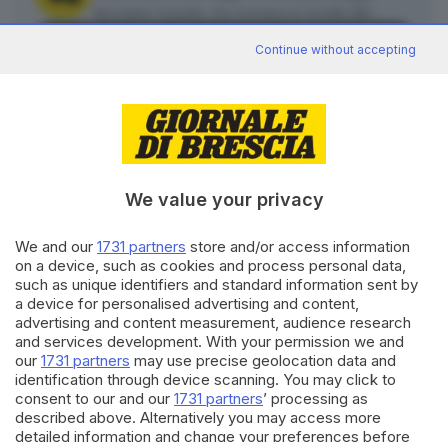
facciamo il punto, tra cronaca e novità del
giorno.
Iscriviti
Continue without accepting
Canale WhatsApp GDB
Breaking news in tempo reale
Seguici
We value your privacy
We and our
1731 partners
store and/or access information
on a device, such as cookies and process personal data,
such as unique identifiers and standard information sent by
✕
a device for personalised advertising and content,
advertising and content measurement, audience research
and services development. With your permission we and
Cosa è successo oggi? A
our
1731 partners
may use precise geolocation data and
metà pomeriggio
identification through device scanning. You may click to
facciamo il punto, tra
consent to our and our
1731 partners
’ processing as
cronaca e novità del
described above. Alternatively you may access more
giorno.
detailed information and change your preferences before