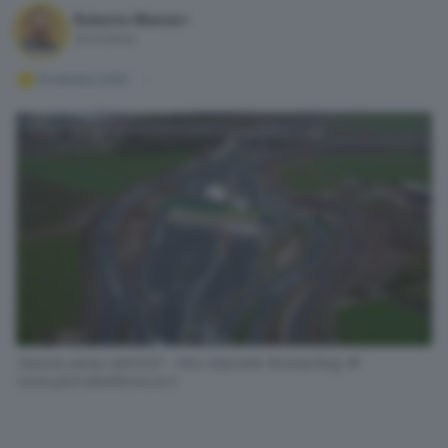
Roberto Manieri
Giornalista
14 ottobre 2025
Veduta aerea dell'A35 - Foto Gabriele Strada/Neg ©
www.giornaledibrescia.it