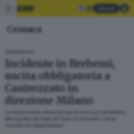
Abbonati
Cronaca
CRONACA
BASSA
Incidente in Brebemi,
uscita obbligatoria a
Castrezzato in
direzione Milano
La strada è stata chiusa per più di un’ora per permettere
alle squadre dei Vigili del fuoco di rimuovere i mezzi
coinvolti nel tamponamento