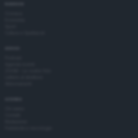
RUBRICHE
Cronaca
Economia
Sport
Cultura e Spettacoli
SERVIZI
Podcast
Agenda eventi
ZOOM - Le vostre foto
Lettere al direttore
Abbonamenti
AZIENDA
Chi siamo
Contatti
Redazione
Pubblicità e necrologie