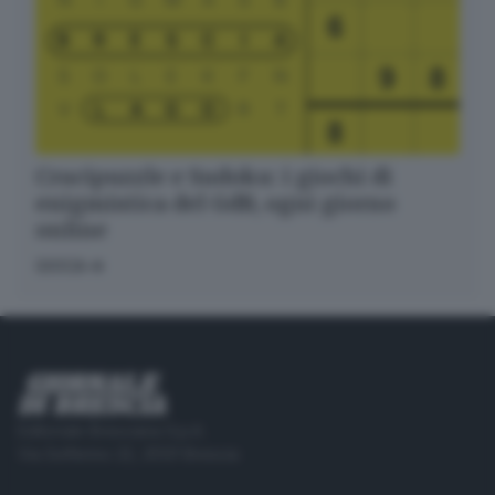
Crucipuzzle e Sudoku: i giochi di
enigmistica del GdB, ogni giorno
online
GIOCA
Editoriale Bresciana S.p.A.
Via Solferino 22, 25121 Brescia