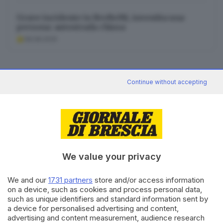
Grave incidente in BreBeMi, investita una
persona: autostrada chiusa
08.08.2025
Continue without accepting
News in 5 minuti
Cosa è successo oggi? A metà pomeriggio
facciamo il punto, tra cronaca e novità del
giorno.
Iscriviti
We value your privacy
Canale WhatsApp GDB
We and our
1731 partners
store and/or access information
on a device, such as cookies and process personal data,
Breaking news in tempo reale
such as unique identifiers and standard information sent by
a device for personalised advertising and content,
Seguici
advertising and content measurement, audience research