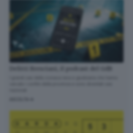
Regolamento UE 2016/679 o GDPR*
Alla mail registrata verranno inviati periodicamente
messaggi di posta elettronica contenenti le ultime
notizie. Potrà interrompere in ogni momento l'invio
seguendo le istruzioni che troverà in ogni
messaggio.
Clicca qui per l'informativa estesa
Accetta ed iscriviti
Delitti Bresciani, il podcast del GdB
I grandi casi della cronaca nera e giudiziaria che hanno
varcato i confini della provincia e sono diventati casi
nazionali
ASCOLTA