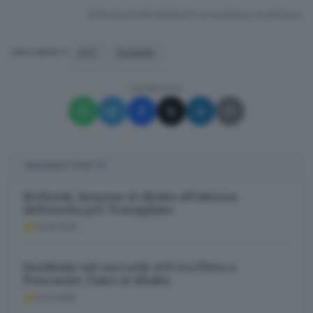
RIPRODUZIONE RISERVATA © GIORNALE DI BRESCIA
A35
BreBeMi
ARGOMENTI
CONDIVIDI
SUGGERITI PER TE
Brebemi, furgone si ribalta all’altezza
dell’uscita per Travagliato
13.05.2025
Incidente sul raccordo A35 tra Flero e
Poncarale: l’auto si ribalta
22.12.2025