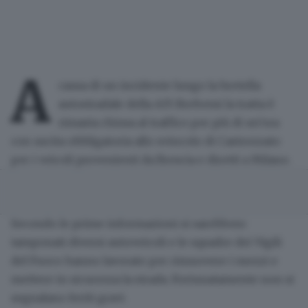
A
causa di un incidente lungo la bretella
autostradale della A35 Brebemi la tratta è
rimasta
chiusa al traffico per più di un’ora
con uscita obbligatoria allo svincolo di Castrezzato
per i veicoli provenienti da Brescia e diretti a Milano.
Secondo le prime informazioni si sarebbero
tamponati diversi autoveicoli e le squadre dei Vigili
del Fuoco hanno lavorato per
rimuovere i mezzi
e
mettere in sicurezza la strada. Fortunatamente non si
segnalano feriti gravi.