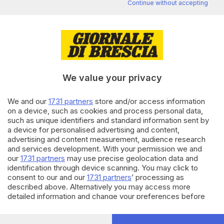
Continue without accepting
Canale WhatsApp GDB
Breaking news in tempo reale
Seguici
We value your privacy
✕
We and our
1731 partners
store and/or access information
on a device, such as cookies and process personal data,
such as unique identifiers and standard information sent by
Cosa è successo oggi? A
a device for personalised advertising and content,
metà pomeriggio
advertising and content measurement, audience research
facciamo il punto, tra
and services development. With your permission we and
cronaca e novità del
our
1731 partners
may use precise geolocation data and
giorno.
identification through device scanning. You may click to
consent to our and our
1731 partners
’ processing as
Email*
described above. Alternatively you may access more
detailed information and change your preferences before
consenting or to refuse consenting. Please note that some
processing of your personal data may not require your
Impara l’inglese in un mese
Quando invii il modulo, controlla la tua inbox per