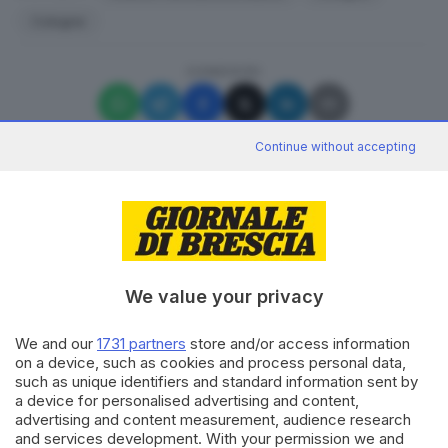
Cologne
CONDIVIDI
Continue without accepting
SUGGERITI PER TE
A Sant’Alessandro, dove i detenuti ritrovano la
strada verso la libertà
26.02.2025
We value your privacy
Il Comitato Acqualunga di Gardone compie 40
We and our
1731 partners
store and/or access information
anni e si regala una festa
on a device, such as cookies and process personal data,
05.06.2025
such as unique identifiers and standard information sent by
a device for personalised advertising and content,
advertising and content measurement, audience research
Collio, chiude il centro migranti: il sistema dei
and services development. With your permission we and
Cas perde 25 posti