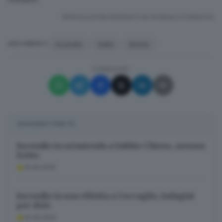
RIPRODUZIONE RISERVATA © GIORNALE DI BRESCIA
incendio
baita
Brione
ARGOMENTI
CONDIVIDI
SUGGERITI PER TE
Incendio in un’azienda a Sabbio Chiese, nessun
ferito
19.06.2025
Incendio in una villetta a Coccaglio, indagini
per dolo
02.05.2025