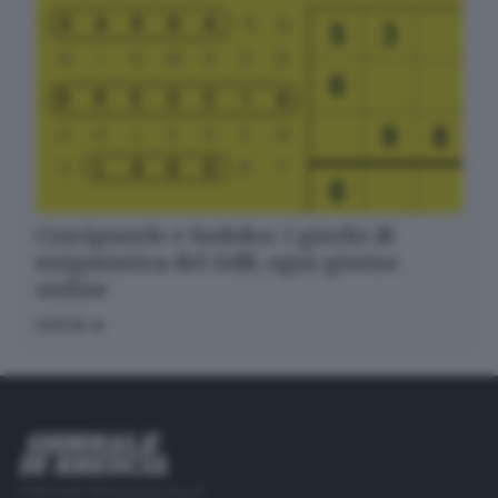
Crucipuzzle e Sudoku: i giochi di
enigmistica del GdB, ogni giorno
online
GIOCA
Editoriale Bresciana S.p.A.