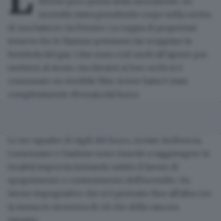
Brione
poco prima della mezzanotte
: un
incendio stava prendendo corpo nella cucina
di una baita in via Pernice. La coppia di proprietari
temeva che le fiamme potessero far scoppiare la
bombola del gas. I due sono così usciti all’aperto per
mettersi al sicuro, ma davanti ai loro occhi si è
consumato un terribile film: la loro baita
è stata
completamente divorata dal fuoco
.
Le tre squadre di vigili del fuoco, inviate da Brescia,
Lumezzane e Gardone sono riuscite a raggiungere la
località impervia iniziando subito il lavoro di
spegnimento e contenimento dell'incendio. Un
lavoro impegnativo che si è protratto fino all'alba con
la messa in sicurezza di ciò che della casa era
rimasto.