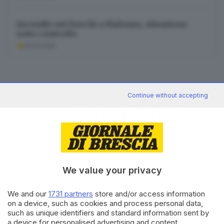
Incendio nei boschi a Malonno, situazione
sotto controllo
31.03.2025
Continue without accepting
News in 5 minuti
Cosa è successo oggi? A metà pomeriggio
facciamo il punto, tra cronaca e novità del
giorno.
Iscriviti
We value your privacy
Canale WhatsApp GDB
We and our
1731 partners
store and/or access information
Breaking news in tempo reale
on a device, such as cookies and process personal data,
such as unique identifiers and standard information sent by
Seguici
a device for personalised advertising and content,