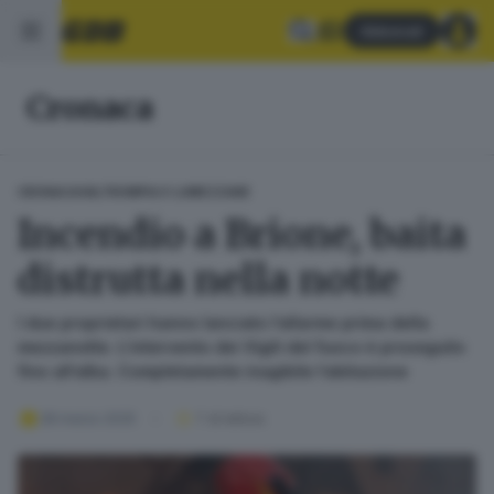
Abbonati
Cronaca
CRONACA
VALTROMPIA E LUMEZZANE
Incendio a Brione, baita
distrutta nella notte
I due proprietari hanno lanciato l’allarme prima della
mezzanotte. L’intervento dei Vigili del fuoco è proseguito
fino all’alba. Completamente inagibile l’abitazione
28 marzo 2025
1
' di lettura