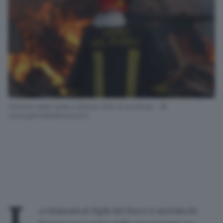
Fiamme nella notte a Brione (foto di archivio) - ©
www.giornaledibrescia.it
L
a chiamata ai Vigili del fuoco è arrivata da