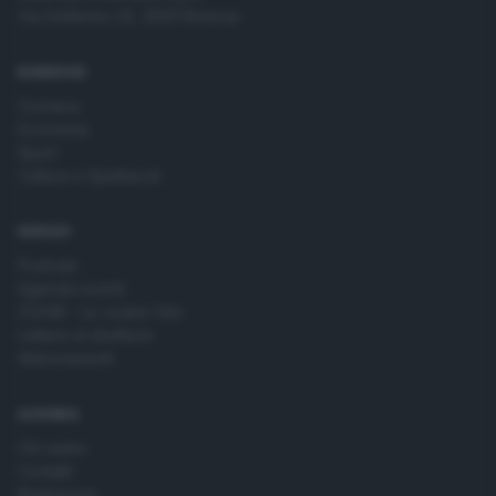
Via Solferino 22, 25121 Brescia
RUBRICHE
Cronaca
Economia
Sport
Cultura e Spettacoli
SERVIZI
Podcast
Agenda eventi
ZOOM - Le vostre foto
Lettere al direttore
Abbonamenti
AZIENDA
Chi siamo
Contatti
Redazione