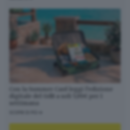
Informativa ai sensi dell’articolo 13 del
Regolamento UE 2016/679 o GDPR*
Alla mail registrata verranno inviati periodicamente
messaggi di posta elettronica contenenti le ultime
notizie. Potrà interrompere in ogni momento l'invio
seguendo le istruzioni che troverà in ogni
messaggio.
Clicca qui per l'informativa estesa
Accetta ed iscriviti
Con la Summer Card leggi l’edizione
digitale del GdB a soli 5,99€ per 1
settimana
SCOPRI DI PIÙ