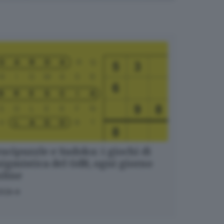
ucipuzzle e Sudoku: i giochi di
igmistica del GdB, ogni giorno
nline
OCA