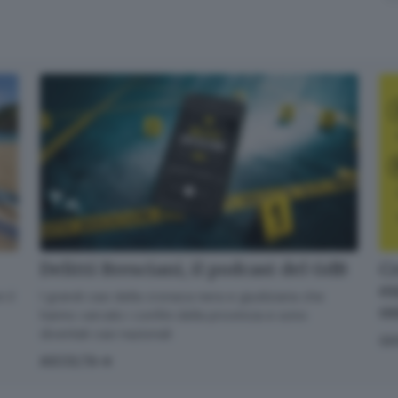
Delitti Bresciani, il podcast del GdB
Cr
en
I grandi casi della cronaca nera e giudiziaria che
 il
o
hanno varcato i confini della provincia e sono
diventati casi nazionali
GI
ASCOLTA