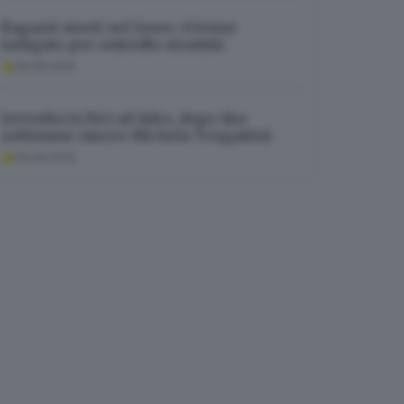
Ragazzi morti nel fosso: 63enne
indagato per omicidio stradale
06.08.2026
Investita in bici ad Adro, dopo due
settimane muore Michela Tengattini
06.08.2026