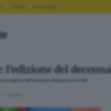
RT
CULTURA
FOTO E VIDEO
te
: l’edizione del decenna
ma stagione dell’iniziativa dedicata ai fornelli
2
' di lettura