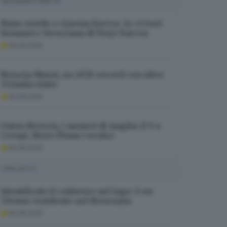
SUGGERITI PER TE
Rime ruvide e cinema horror: la «Cruel
Summer» bresciana di Noyz Narcos
06.08.2026
Brescia Musei, un 2025 record con oltre
332mila visite
06.08.2026
Union Brescia, i numeri di maglia: il 9 a
Crespi, Rizzo Pinna «scala»
06.08.2026
I PIÙ LETTI
Identificato il cadavere nel lago: è un
37enne residente nel Bresciano
06.08.2026