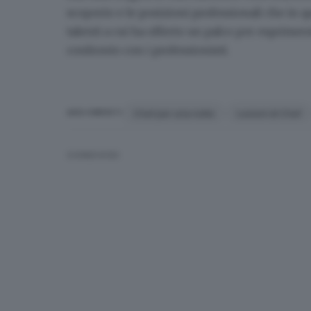
scoperto e le posizioni professionali che in q
talenti a cui ha offerto un palco per esprimersi
confronto con i professionisti.
Chef per una notte
Lezioni di Chef
ARGOMENTI
CONDIVIDI