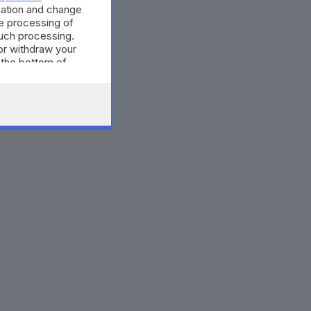
mation and change
e processing of
such processing.
or withdraw your
 the bottom of