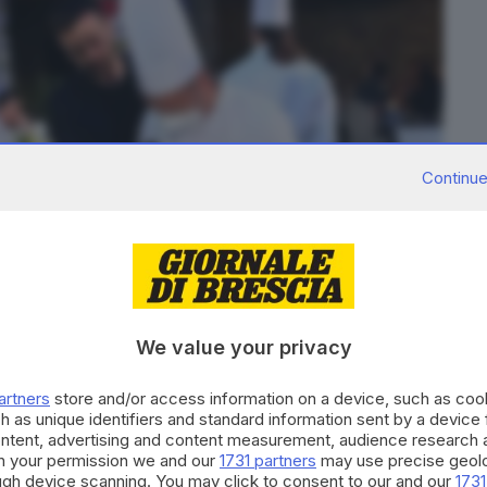
Continue
We value your privacy
artners
store and/or access information on a device, such as co
h as unique identifiers and standard information sent by a device
 Foto © www.giornaledibrescia.it
ontent, advertising and content measurement, audience research 
h your permission we and our
1731 partners
may use precise geolo
varsi in uno studiato mix di novità e gradite
ough device scanning. You may click to consent to our and our
1731