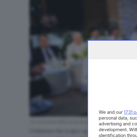
We and our
1731 p
personal data, suc
Un momento della serata di gala di Chef per una notte
advertising and c
development. Wit
L’edizione che si apre oggi ha scelto di rinno
identification thr