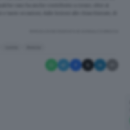
ualche caso ha anche contribuito a creare, oltre ai
 e tante occasioni, dalle lezioni alle chiacchierate, di
RIPRODUZIONE RISERVATA © GIORNALE DI BRESCIA
cucina
Brescia