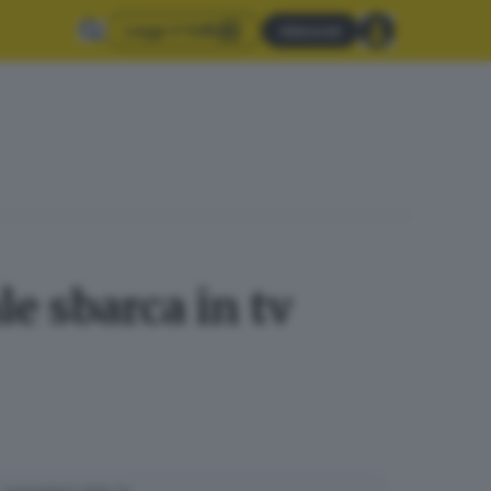
Leggi il GdB
Abbonati
le sbarca in tv