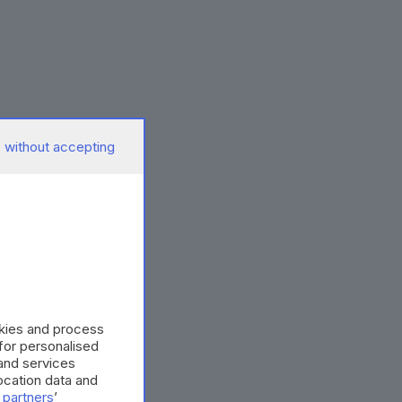
 without accepting
okies and process
 for personalised
and services
cation data and
 partners
’