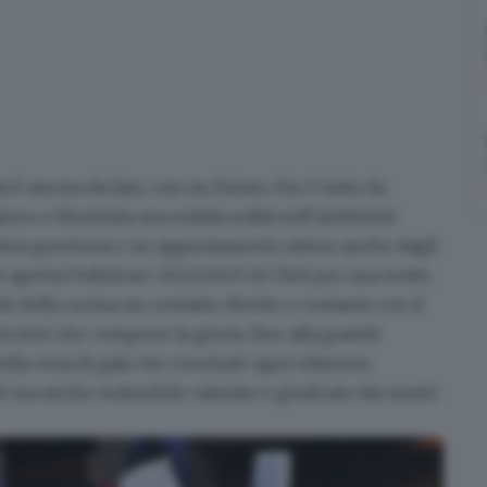
nta è ancora da fare, con un futuro che è tutto da
gioco e diventata una solida realtà nell’ambiente
ostra provincia e un appuntamento atteso anche dagli
te aperta
l’edizione 2022/2023 di Chef per una notte,
i della cucina un contatto diretto e costante
con il
iccieri
che compone la giuria, fino alla grande
ella cena di gala che conclude ogni edizione,
ti ma anche vedendole valutate e giudicate dai nostri