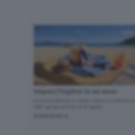
Impara l’inglese in un mese
La nuova edizione in cinque volumi è in edicola con
GdB ogni giovedì fino al 20 agosto
SCOPRI DI PIÙ