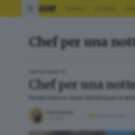
CRONACA
ECONOMIA
SPO
Chef per una not
CHEF PER UNA NOTTE
Chef per una notte
Format rivisto in chiave televisiva per la deci
Paolo Bertoli
01 dicembre 2022
Giornalista