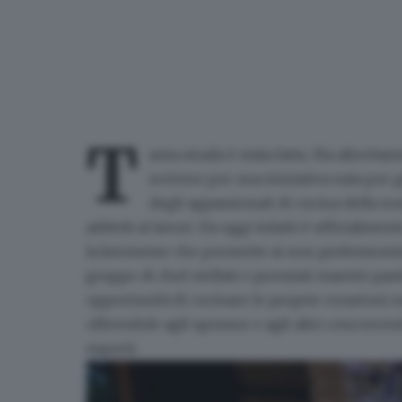
T
anta strada è stata fatta. Ma altretta
scrivere per una iniziativa nata per 
degli appassionati di cucina della n
addetti ai lavori. Da oggi infatti è ufficialmen
la kermesse che permette ai non professionist
gruppo di chef stellati e premiati maestri past
opportunità di cucinare le proprie creazioni n
offrendole agli sponsor e agli altri concorren
esperti.